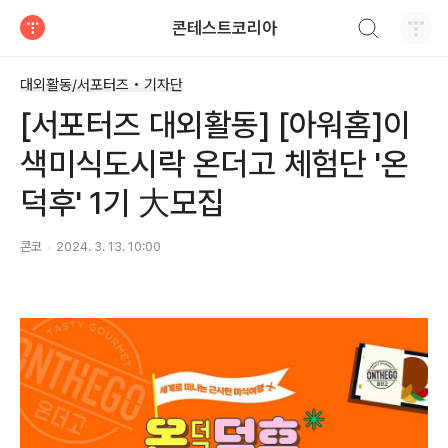
검색하기
콘테스트코리아
티스토리
대외활동/서포터즈 • 기자단
[서포터즈 대외활동] [아워홈]이
색미식도시락 온더고 체험단 '온
덕후' 1기 大모집
콘코
2024. 3. 13. 10:00