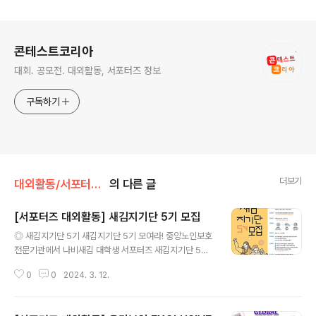
로그 정보
콘테스트코리아
대회. 공모전. 대외활동, 서포터즈 정보
구독하기
더보기
대외활동/서포터즈 • 기자단
의 다른 글
[서포터즈 대외활동] 새김지기단 5기 모집
글 내용
◎ 새김지기단 5기 새김지기단 5기 모여라! 중앙노인보호
전문기관에서 나비새김 대학생 서포터즈 새김지기단 5기
를 모집합니다 "노인인권" "노인학대 예방" 등 노인보호사
0
0
2024. 3. 12.
업에 관심 있는 대학생이라면 누구나 지원 가능 ◎ 모집인
원 전국 대학생(휴학생, 졸업예정자 포함) 100명 * 5인 이
하(2~5명) 팀으로만 지원 가능합니다. ◎ 모집일정 - 모집