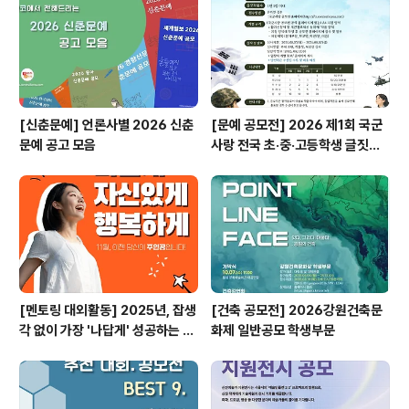
[신춘문예] 언론사별 2026 신춘
[문예 공모전] 2026 제1회 국군
문예 공고 모음
사랑 전국 초·중·고등학생 글짓기
공모전
[멘토링 대외활동] 2025년, 잡생
[건축 공모전] 2026강원건축문
각 없이 가장 '나답게' 성공하는 법
화제 일반공모 학생부문
ㅣ자기계발 명상캠프