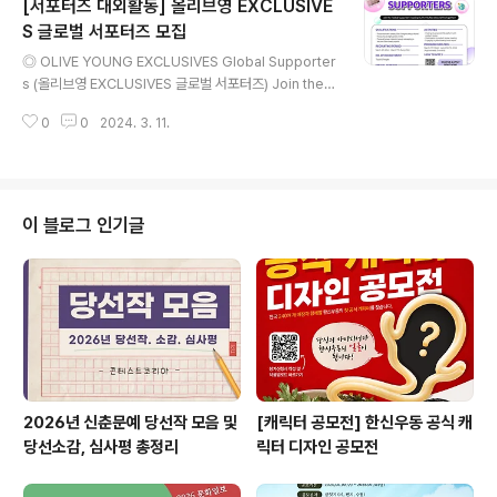
[서포터즈 대외활동] 올리브영 EXCLUSIVE
기간 : 2024. 3. 6. (수) ~ 3. 20. (수) - 합격자 발표 : 20
24. 3. 29. (금) ◎ 지원방법 ① 나비새김 홈페이지 접속
S 글로벌 서포터즈 모집
글 내용
(www.navi1389.or.kr) ② 상단의 새김지기단 탭 클릭
◎ OLIVE YOUNG EXCLUSIVES Global Supporter
③ 새김지기단 지원하기 클릭 후 신청서 작성 ◎ 활동내용
s (올리브영 EXCLUSIVES 글로벌 서포터즈) Join the
- 노인학대 예방 및 노인보호사업 관련 홍보 콘텐츠 제작 -
‘Global Supporters’ leading OLIVE YOUNG EXCL
나비새김 캠페인 SNS 홍보 - 기..
0
0
2024. 3. 11.
USIVES together! 올리브영 EXCLUSIVES와 함께할
‘글로벌 서포터즈’를 모집합니다! 모집 대상/QUALIFICA
TIONS > Those who love K-beauty *Only Foreig
ners living in Korea > Those who are highly acti
ve on SNS > Those with a keen interest in beaut
이 블로그 인기글
y and aspiring to become future beauty experts
> K-BEAUTY를 사랑하는 ..
2026년 신춘문예 당선작 모음 및
[캐릭터 공모전] 한신우동 공식 캐
당선소감, 심사평 총정리
릭터 디자인 공모전