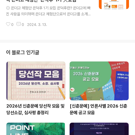
글 내용
작 - 공동 : 홍보물 키워드(해시태그 등) 5개 이상을 포함하
◎ 온더고 체험단 온덕후 1기 모집 온덕후란? 온더고에 빠
여 홍보물 게시 * 이미지 : 사진, 화면 캡처, 일러스트 등 *
진 사람을 의미하며 온더고 체험단으로서 온더고를 소개하
이미지 5장은 20초 내외의 영상(릴스 등)으로 대체 가능
는 역할을 해요. ⠀ 온덕후가 되면 활동 기간 동안 온더고
(블로그는 5..
0
0
2024. 3. 13.
도시락을 매주 제공받을 수 있으며, ⠀ 열심히 참여해 주신
우수 활동자분들께는 해외 항공권, 샘소나이트 캐리어, 이
솝 여행용 어메니티, 호텔 숙박권, 아워홈 상품권 등 특별한
혜택이 주어집니다! ◎ 모집 대상 온더고를 좋아하는 누구
나, 매주 인스타그램 포스팅 가능한 자 ◎ 우대사항 개인
이 블로그 인기글
인스타그램 채널 운영자 포토샵/동영상편집이 가능한자 S
NS 활동이 활발한 자(인스타그램, 유튜브, 블로그 등) ◎
모집 기간 2월28일(수)~3월19일(화) ◎ 결과 발표 3월2
5일(월) ◎ 활동 기간 4월2일(화)~6월12일(수) (약 2.5
개월) ◎ ..
2026년 신춘문예 당선작 모음 및
[신춘문예] 언론사별 2026 신춘
당선소감, 심사평 총정리
문예 공고 모음