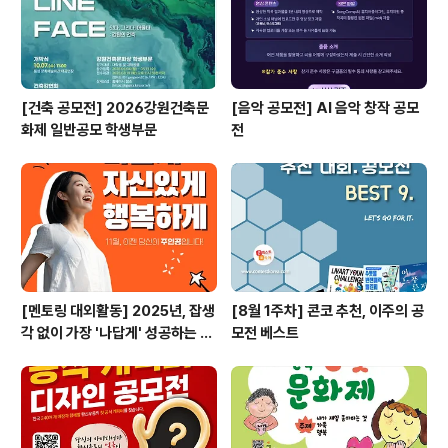
[건축 공모전] 2026강원건축문
[음악 공모전] AI 음악 창작 공모
화제 일반공모 학생부문
전
[멘토링 대외활동] 2025년, 잡생
[8월 1주차] 콘코 추천, 이주의 공
각 없이 가장 '나답게' 성공하는 법
모전 베스트
ㅣ자기계발 명상캠프