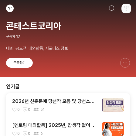
검색하기
티스토리
콘테스트코리아
구독자
17
대회. 공모전. 대외활동, 서포터즈 정보
구독하기
신고하기 레이어
열기
인기글
2026년 신춘문예 당선작 모음 및 당선소감,
심사평 총정리
0
0
조회
51
[멘토링 대외활동] 2025년, 잡생각 없이 가
장 '나답게' 성공하는 법 ㅣ자기계발 명상캠프
0
0
조회
6