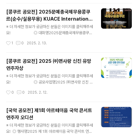
다. 대한민국을 대표하는 피아노 콩쿠르로서 피아니스트의
첫 등용문이며 세계 무대로 나아갈 피아니스트들의 장이
[콩쿠르 공모전] 2025문예총국제무용콩쿠
될 것입니다. 참가자분들의 많은 관심과 성원을 부탁드리
르(순수/실용무용) KUACE International
며 이번 ‘삼익·자일러 피아노 콩쿠르’를 통해 여러분의 꿈이
글 내용
Dance Competition
한 걸음 더 나아가길 기원합니다. ◎ 대회일▶예선 : 2025
※ 더 자세한 정보가 궁금하신 분들은 이미지를 클릭해주세
년 5월 12일(월) ~ 13일(화) 삼익아트홀▶본선 : 2025년
요! ◎ 대회명2025문예총국제무용콩쿠르
5월 19일(월) ~ 20일(화) 삼익아트홀*본선 진출자에 한
(순수/실용무용) KUACE International Dance Comp
작성시간
1
0
2025. 2. 13.
해 심사평 및 영상 제공 ◎ 참가부문 및 참가자격..
etition ◎ 일 시2025. 4. 5(토) 현대무용, 민족무용 / 6
(일) 실용무용, 발레 ◎ 장 소상명아트센터 계당홀 (대극
장) ◎ 참가자격 및 구분1) 국내팀 - 유·초·중·고(재수생·동
[콩쿠르 공모전] 2025 ㈜면사랑 신진 유망
등학력 포함),외국인학교,대학부, 일반부재수생은 2025
연주자상
년도 졸업자, 검정고시자는 20세 미만에 한함 (N수생,검고
글 내용
자 고등부 고학년 참가 가능하며, 일반부 참가 자율 선택)
※ 더 자세한 정보가 궁금하신 분들은 이미지를 클릭해주세
2) 해외팀 - 초·중·고·대학·일반부 참가자 ◎ 참가종목- 민
요! ◎ 공모사업명2025 ㈜면사랑 신진 유
족무용 (한국무용, 전통창작 & Ethnic Dance 해외팀)-
망 연주자상한국 클래식 음악계를 이끌어 나갈 젊은 연주
작성시간
0
0
2025. 2. 12.
현대무용..
자를 찾습니다! ◎ 지원부문피아노, 관악, 현악 부문 ◎ 지
원대상- 15세 이상 ~ 30세 이하 대한민국 국적의 연주자
(1995년 1월 1일 ~ 2010년 12월 31일 사이 출생자)- 최
[국악 공모전] 제1회 아르떼이음 국악 콘서트
근 5년 이내(2020년~2024년) “국제음악콩쿠르” 피아
연주자 오디션
노, 관악, 현악 부문의 개인 수상자로서 향후 음악적 발전
글 내용
가능성이 큰 개인 연주자※ 단체 및 앙상블 응모 불가※ 최
※ 더 자세한 정보가 궁금하신 분들은 이미지를 클릭해주세
근 5년간 국제음악콩쿠르 수상 이력 없이 2025년 수상 경
요! ◎ 행사명2025 제 1회 아르떼이음 국악 콘서트 연주
력만 보유한 경우 선정에서 제외- 콩쿠르 주최 측에서 시상
자 오디션 ◎ 참가자격초, 중, 고등학생, 대학(원)생, 일반