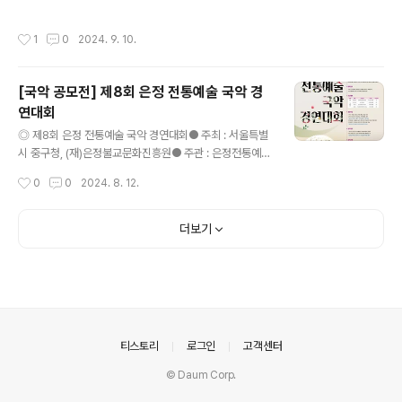
뉴에이지 장르의 자유곡 1곡(가요,락 등 그 외의 장르 제
학년 기재, 재수생은 고등부 3학년과 경연) ◎ 접수기간2
외) ◎ 신청방법 및 참가비www.samickamacc.com 온
024.08.20-2024.09.26 ◎ 장소삼익아트홀(서울 강남
작성시간
1
0
2024. 9. 10.
라인 접수 ..
구 학동로 171 삼익아트센터3층/지하철 7호선 학동역 6
번출구) ◎ 참가부문- 피아노- 성악(솔로, 중창부문-2중
창, 3중창, 8중창까지 가능)- 현악(바이올린, 비올라, 첼로,
[국악 공모전] 제8회 은정 전통예술 국악 경
베이스)- 목관(플루트, 클라리넷, 오보에, 바순, 색소폰)-
연대회
피아노 듀오(1Piano 4Hands, 2Piano 4Hands, 2Pia
글 내용
no 8Hands) ◎ 참가비유치부, 초등부 -13만원중.고.대
◎ 제8회 은정 전통예술 국악 경연대회● 주최 : 서울특별
학부, 일반부 -17만원1Piano 4Hands- 팀당 20만원2P
시 중구청, (재)은정불교문화진흥원● 주관 : 은정전통예술
iano 4Hands/8Hands..
국악경연대회 추진위원회● 후원 : 문화체육관광부, 학교
작성시간
0
0
2024. 8. 12.
법인 동국대학교 ◎ 시상내역∎ 종합대상 : 문화체육관광부
장관상 1인 10,000,000원∎ 최우수상 : 2인 1,000,000
원∎ 우수상 : 부문별 3인 500,000원∎ 장려상 : 부문별 3
더보기
인 300,000원 ◎ 대회일정∎ 예선 : 2024년 8월 30일
(금) 10:00~ (09:30 참석자 확인 및 순서 추첨/시간엄수)
∎ 본선 : 2024년 8월 31일 (토) 10:00~ (09:30 참석자
확인 및 순서 추첨/시간엄수)∎ 종합대상 경연 : 본선 후 이
어서 진행 ◎ 대회장소∎ 예선 : 동국대학교 문화관 내 (부
문별 세부장소 추후 공지..
의안내
티스토리
로그인
고객센터
© Daum Corp.