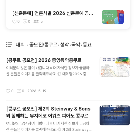
[신춘문예] 언론사별 2026 신춘문예 공고
모음
0
0
조회
5
대회 • 공모전/콩쿠르•성악•국악•동요
분류 전체보기
주요 글 목록
[콩쿠르 공모전] 2026 중앙음악콩쿠르
글 내용
여러분의 많은 참여 바랍니다 ※ 더 자세한 정보가 궁금하
신 분들은 이미지를 클릭해주세요! ◎ 대회명2026 중앙
음악콩쿠르 ◎ 일시 및 장소6월 13일 (토) 한국만화박물관
8월 29일 (토) (상영관) ◎ 참가곡자유곡으로 하되 한 악
작성시간
0
0
2026. 5. 19.
장만 암보로 연주 ◎ 참가자격학생 및 일반인 ◎ 접수기간
2026년 4월20일 ~ 2026년 8월28일까지 ◎ 심사위원
현직 음대교수 ◎ 심사방법학년별 구분 심사로 절대평가
[콩쿠르 공모전] 제2회 Steinway & Sons
(3일후 홈페이지 및 개별발표) ◎ 참가비유치부, 초등부 9
와 함께하는 뮤지데코 어워즈 피아노 콩쿠르
만원입시평가 1곡 7만원, 2곡 12만원 성악, 관현악, 중.고
글 내용
등부 10만원 ◎ 계좌번호국민은행 762-21-0273-991
여러분의 많은 참여 바랍니다 ※ 더 자세한 정보가 궁금하
강영일 (단체명 또는 참가자명으로 입금) ◎ 시상 내역전체
신 분들은 이미지를 클릭해주세요! ◎ 제2회 Steinway &
대상 : 대형트로피, 상장, 장학금 저학년 전체대상 : 트로피,
Sons 와 함께하는 뮤지데코 어워즈 피아노 콩쿠르Stein