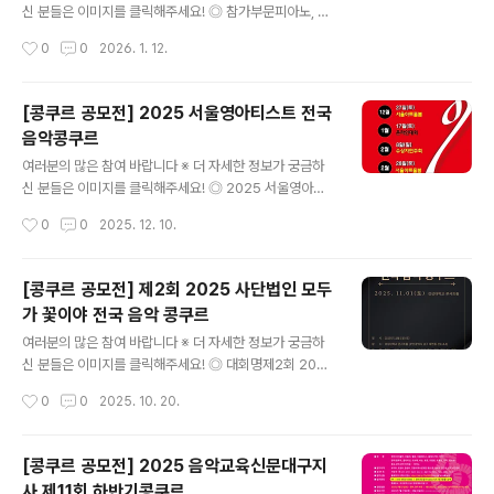
곡(17만원)대학부, 해외부 : 1곡(15만원), 2곡(20만원)일
신 분들은 이미지를 클릭해주세요! ◎ 참가부문피아노, 관/
반부(비전공) : 1곡(12만원), 2곡(18만원)국민은행2408
현/타악, 피아노듀오, 성악/동요, 작곡, ABRSM* ABRSM
작성시간
0
0
2026. 1. 12.
01-04-582686 조소희(피아올라) ◎ ..
부문 (전악기 가능) ◎ 참가곡피아노, 관/현/타악, 피아노듀
오, 성악/동요 (자유곡 10분내외)ABRSM : Grade 1~5 :
A,B,C 중 2곡 선택Grade 6~8 : A,B,C 중 1곡 선택작곡:
[콩쿠르 공모전] 2025 서울영아티스트 전국
피아노솔로 자유곡 제출( 곡의 길이 제한 없음) ◎ 참가자
음악콩쿠르
격유/초등부중/고등부 (홈스쿨링, 국제학교, 재수생 포함)
글 내용
대학부(대학교 재학생,및 동등학력 이수 중인자,학사 유학
여러분의 많은 참여 바랍니다 ※ 더 자세한 정보가 궁금하
생포함)일반부 (대학 졸업생, 대학원 재학생 및 졸업생, 석/
신 분들은 이미지를 클릭해주세요! ◎ 2025 서울영아티
박사 유학생 포함)* 국제 콩쿨르, 대한민국 국민, 유학생,
스트 전국 음악콩쿠르ㅇ2025년 12월 27일(토) / 서울 아
작성시간
0
0
2025. 12. 10.
외국인 모두 가능. ◎ 접수기간2..
트홀 봄ㅇ2026년 1월 17일(토) / 온라인대회ㅇ2026년
2월 28일(토) / 서울 아트홀 봄ㅇ2026년 3월 28일(토) /
온라인대회 ◎ 경연부문피아노 / 현악 / 관악 /성악(동요) /
[콩쿠르 공모전] 제2회 2025 사단법인 모두
실내악 ◎ 참가부문유치부 / 초등부 / 중,고등부(재수생 포
가 꽃이야 전국 음악 콩쿠르
함) / 입시부(2곡) / 대학․일반부 ◎ 참 가 곡자유곡 1곡 반
글 내용
복 없이 암보로 연주 (반주자 참가자 동반) ◎ 심사위원현
여러분의 많은 참여 바랍니다 ※ 더 자세한 정보가 궁금하
음대교수 및 음악계 권위자로 위촉하여 당일 발표 ◎ 신청
신 분들은 이미지를 클릭해주세요! ◎ 대회명제2회 2025
방법서울영아티스트협회 홈페이지(https://seoulyoung
사단법인 모두가 꽃이야 전국 음악 콩쿠르일시 : 2025년
작성시간
0
0
2025. 10. 20.
artist.com) 신청> 탭에서 신..
11월 1일 토요일장소 : 경성대학교 콘서트홀(부산 광역시
남구 대연동 산114-8) ◎ 부문피아노, 성악, 관현악, 작곡,
실용음악(밴드, 기타, 건반 등), 국악, 앙상블(1piano 4ha
[콩쿠르 공모전] 2025 음악교육신문대구지
nds, 중창 -2인 이상, 합창 - 15명 이상, 실내악) ◎ 접수
사 제11회 하반기콩쿠르