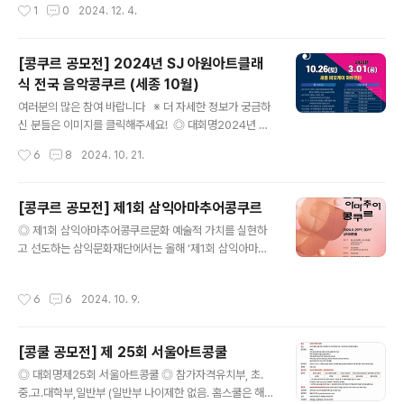
작성시간
1
0
2024. 12. 4.
및 발표하는 순위권 외 심사위원상, ..
인 ◎ 참가부문가야금, 거문고, 아쟁, 해금, 대리, 피리,
판소리, 정가, 병창, 민요, 전통 및 창작 무용 , 국악관현
악 외 ◎ 콘서트 장소정효아트홀 ◎ 심사 방법서류 심사
[콩쿠르 공모전] 2024년 SJ 아원아트클래
(참가 신청 및 프로필) ◎ 참가 비용오디션 참가비 무료 (연
식 전국 음악콩쿠르 (세종 10월)
주비 별도 안내) ◎ 일정콘서트 일시 : 2025년 1월 25일
글 내용
(토) (시간 별도 안내)서류 제출 기한 : 2025년 1월 3일
여러분의 많은 참여 바랍니다 ※ 더 자세한 정보가 궁금하
(금) 합격자 발표: 1월 6일 이후 ◎ 특전프로필 사진 및 연
신 분들은 이미지를 클릭해주세요! ◎ 대회명2024년 SJ
주 영상 촬영 우수 연주자 3인 - 러시아 국제 온라인 콩쿠
아워아트클래식 음악 콩쿠르 ◎ 대회 개요- 자라나는 학생
작성시간
6
8
2024. 10. 21.
르 전액 지원 참가자 ..
들의 예능활동을 권장하고 무대경험과 연주력 향상을 위한
계기를 줌- 급위있는 심사위원의 평가를 받아 소질을 올바
르게 키울 수 있는 기회 마련- 실력이 우수한 학생에게 장
[콩쿠르 공모전] 제1회 삼익아마추어콩쿠르
학금을 지급하여 전국의 우수한 학생을 발굴하기 위함 ◎
글 내용
◎ 제1회 삼익아마추어콩쿠르문화 예술적 가치를 실현하
대회 일정2024.10.26(토요일)2025. 03. 01(공휴일)-
고 선도하는 삼익문화재단에서는 올해 ‘제1회 삼익아마추
대회장소 : 비오케이 아트센터 6층(세종특별자치시 국책연
어콩쿠르’를 개최합니다. 많은 분들의 관심과 성원을 부탁
구원로 3로12) ◎ 참가부문피아노, 바이올린, 첼로, 플룻,
드리며 이번 ‘삼익아마추어콩쿠르’를 통해 여러분의 꿈이
성악, 클라리넷,입시평가 ◎ 참가자격유,초등, 중등, 고등,
작성시간
6
6
2024. 10. 9.
한 걸음 더 나아가길 기원합니다. ◎ 대회일정 및 접수기간
재수생,일반 ◎ 접수방법전화, 카톡접수(82jins)가능 ◎
접수기간 : 2024년 10월 1일(화)~10월 31일(목)대회일
참가..
정 : 2024년 11월 29일(금), 30일(토) 삼익아트홀*심사
[콩쿨 공모전] 제 25회 서울아트콩쿨
평 제공, 영상촬영 가능 ◎ 참가부문 및 경연곡참가부문청
글 내용
년부 : 19세~29세청장년부 : 30세~39세중장년부 : 40
◎ 대회명제25회 서울아트콩쿨 ◎ 참가자격유치부, 초.
세 이상*만나이기준 ◎ 경연곡5분 내외의 클래식, 재즈,
중.고.대학부,일반부 (일반부 나이제한 없음. 홈스쿨은 해당