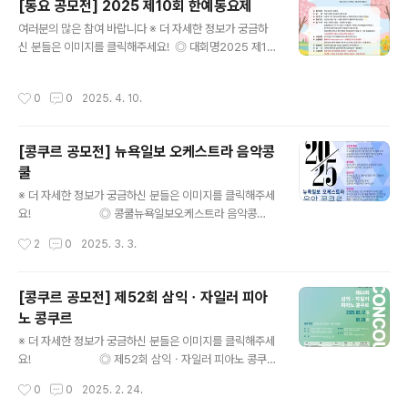
[동요 공모전] 2025 제10회 한예동요제
선5곡[전공부문] 예선1곡/본선2곡[비전공부문] 예선1곡/
글 내용
본선1곡 ◎ 문 의siecca.korea@gmail.com 많은 분들
여러분의 많은 참여 바랍니다 ※ 더 자세한 정보가 궁금하
의 관심과 참여를 바라며, 이상 콘코에서 소식 전해 드렸습
신 분들은 이미지를 클릭해주세요! ◎ 대회명2025 제10
니다. ※ 내용이 더 궁금하시다면, 참가신청 알아보기 >에
회 한예동요제 ◎ 참가자격전국 유치부, 초등부 (동일연령
서 확인하실 수 있습니다.※ 주최사의 기획에 의해 변경이
어린이 포함) ◎ 부문독창 / 중창 (한 팀당 10명 이내) ◎
작성시간
0
0
2025. 4. 10.
될 수 있으니..
경연곡자유곡 1곡 (피아노 반주자 동반 or 주최측 반주자
신청시 +5만원) ◎ 접수기간2025년 3월 17일 ~ 4월 2
1일 ◎ 접수방법http://www.hypw.co.kr/ - 한예동요 참
[콩쿠르 공모전] 뉴욕일보 오케스트라 음악콩
가신청 클릭 ◎ 참가비독창 8만원 / 중창 15만원 (한 팀
쿨
당) ◎ 대회일정대회 일시 : 2025년 4월 27일 일요일일
글 내용
정 공지 : 2025년 4월 23일대회 장소 : 시립광진청소년센
※ 더 자세한 정보가 궁금하신 분들은 이미지를 클릭해주세
터 대극장수상자 발표: 2025년 4월 27일 일요일 저녁
요! ◎ 콩쿨뉴욕일보오케스트라 음악콩
(홈페이지 공지) ◎ 문의010-9978-..
쿨 ◎ 참가부문피아노, 현악,관악,금관악기,하프,타악기,성
작성시간
2
0
2025. 3. 3.
악 (동요, 뮤지컬 가능), 그외 실내악 ◎ 참가자격유치부,
초/중/고(재수생 포함)대학/일반부 영상제출가능 (이메일
문의) ◎ 접수기간1.20- -3.20 (세부일정 개별연락 갈 예
[콩쿠르 공모전] 제52회 삼익ㆍ자일러 피아
정) ◎ 참가곡자유곡 1곡 ◎ 신청방법 및 문의홈페이지 신
노 콩쿠르
청 or 이메일 접수- https://nydtomusic.com- nyilbo.
글 내용
orchestra@gmail.com(이메일 접수 성함, 악기, 명,학
※ 더 자세한 정보가 궁금하신 분들은 이미지를 클릭해주세
년과 나이 기재) ◎ 참가비- 1곡 12만원- 2곡 18만원- 실
요! ◎ 제52회 삼익ㆍ자일러 피아노 콩쿠르
내악 1인당 9만원 ◎ 하나은행 29391058400507예금
문화 예술적 가치를 실현하고 선도하는 삼익문화재단에서
작성시간
0
0
2025. 2. 24.
주_뉴욕일보..
는 올해 ‘제51회 삼익·자일러 피아노 콩쿠르’를 개최합니