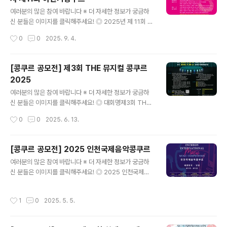
기간2025년 10월1일~ 2025년 10월 30일 ◎ 접수방
글 내용
법콘테스트(https://contest.co.kr) 사이트 접속 후 참가
여러분의 많은 참여 바랍니다 ※ 더 자세한 정보가 궁금하
신청 ◎ 시상안내- 전체 대상: 상장 및 장학금 50만원- 전
신 분들은 이미지를 클릭해주세요! ◎ 2025년 제 11회 음
체 최우수상: 상장 및 장학..
악교육신문 대구지사 하반기 콩쿠르2025.9.27(토) ~ 28
작성시간
0
0
2025. 9. 4.
(일) 대구 음악창작소 창공홀※ 평일 1시 이후 접수 신청순
으로 확인(신청 및 입금) 답변 문자 드리겠습니다.빠른 상
담 → 카카오톡플러스친구 '대구콩쿨' > 문의 010-4930
[콩쿠르 공모전] 제3회 THE 뮤지컬 콩쿠르
-4000>입금 : IM뱅크 508-13-301666-7 / 예금주 :
2025
최현주 ◎ 참가자격유치부, 초등부, 중등부, 고등부(재수생
글 내용
포함) 홈스쿨, 대학부, 일반부, 성악비전공부 ◎ 참가부문
여러분의 많은 참여 바랍니다 ※ 더 자세한 정보가 궁금하
현악(바이올린, 비올라, 첼로, 더블베이스, 클래식기타, 하
신 분들은 이미지를 클릭해주세요! ◎ 대회명제3회 THE
프)관악(플루트, 클라리넷, 오보에, 바순, 호른, 트럼펫, 트
뮤지컬 콩쿠르 2025 "전국의 뮤지컬 꿈나무들 모여라! 지
작성시간
0
0
2025. 6. 13.
롬본, 튜바, 색소폰)동요,성악,성악 비전공 ㆍ..
금 도전하세요!""연기·노래·춤! 너의 뮤지컬 재능을 보여
줘!"초·중·고·대학생, 일반부까지!나만의 무대, 나만의 이야
기를 보여줄 기회!비대면 예선부터 본선 무대까지, 진짜 뮤
[콩쿠르 공모전] 2025 인천국제음악콩쿠르
지컬을 경험하세요! ◎ 일정예선: 2025. 7. 10 (영상 심
글 내용
여러분의 많은 참여 바랍니다 ※ 더 자세한 정보가 궁금하
사)본선: 2025. 7. 26 (동국대 이해랑예술극장) ◎ 시상
신 분들은 이미지를 클릭해주세요! ◎ 2025 인천국제음
내역대상 상금 200만, 1등 100만, 2등 50만, 3등 30만
악콩쿠르2025 인천국제음악콩쿠르 ◎ 참가자격[대상부
특별상 50만 ◎ 참가부문재학생 : 생년월일에 관계 없이 2
문] 36세 이하 전문연주자[전공부문] 26세 이하 전공자
025년 현재 재학 기준으로 지원졸업생: 초등학교를 ..
작성시간
1
0
2025. 5. 5.
[비전공부문] 26세 이하 비전공자 ◎ 접수마감[대상부문]
2025년 4월13일[전공부문] 2025년 5월12일[비전공
부문] 2025년 5월18일 ◎ 과제곡[대상부문] 예선1곡/본