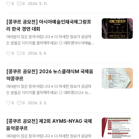
작성시간
0
0
2026. 5. 11.
상장,..
way & Sons 와 함께 리사이틀과 앨범 발표의 기회를 제
공하는 젊은 피아니스트의 등용문! 클래식 전문 음반 레이
블 뮤지데코가 주최하고 한국 스타인웨이(코스모스 악기)
[콩쿠르 공모전] 아시아예술인재국제그랑프
가 함께하여 실력있는 아마추어 피아니스트 발굴과 클래식
리 한국 경연 대회
저변확대를 위한 「제2회 뮤지데코 어워즈 피아노 콩쿠르」
글 내용
를 개최합니다. 리사이틀과 앨범 발표의 기회를 제공하여
여러분의 많은 참여 바랍니다 ※ 더 자세한 정보가 궁금하
젊은 피아니스트의 등용문이 되기를 기대합니다. 기교적
신 분들은 이미지를 클릭해주세요! ◎ 대회명아시아예술인
완성도 보다는 음악성과 독창성, 그리고 연주자의 개성과
재국제그랑프리 한국 경연 대회 ◎ 참가자격2008년생 이
작성시간
0
0
2026. 5. 4.
예술성을 우선적으로 고려하여 심사합니다. 열정 넘치는
후 출생자 ◎ 접수기간2026년 4월 20일 ~ 5월 16일 2
젊은 피아니스트 여러분의 많은 관..
3:59 마감 ◎ 접수방법신청서 작성 및 영상 제출 링크 구
글폼 https://forms.gle/4pMuXp16q6AXjJfp9 ◎ 대
[콩쿠르 공모전] 2026 뉴스클래식M 국제음
회 분야 및 참가자 구분- 가창 부문 개인 또는 단체(2인 이
악콩쿠르
상)- 기악 부문 개인 또는 단체(2인 이상)- 무용 부문 개인
글 내용
또는 단체(2인 이상) ◎ 대회 분야별 장르 구분- 가창 부
여러분의 많은 참여 바랍니다 ※ 더 자세한 정보가 궁금하
문: 성악, 보컬, 뮤지컬, 국악 등- 기악 부문: 관현악, 타악,
신 분들은 이미지를 클릭해주세요! ◎ 대회명2026 뉴스
밴드, 국악 등- 무용 부문: 발레, 현대무용, 실용무용, 한국
클래식M 국제음악콩쿠르 ◎ 참가자격초등학생,중학생,고
작성시간
0
0
2026. 3. 3.
무용, 스포츠댄스 등 ◎ 참가비 안..
등부,대학.대학원부,일반부,일반부(비전공),해외부 ◎ 접수
기간~2026.03.10.(화) 자정까지 ◎ 응모자격전공, 비전
공 부문별 음악을 사랑하는 누구나 응모 가능 ◎ 부문- 국
[콩쿠르 공모전] 제2회 AYMS-NYAG 국제
내 : 피아노, 성악, 현악 [전공/비전공 선택 가능] *성악, 현
음악콩쿠르
악은 반주자 동행- 해외 : 성악(해외국적자) ◎ 참가부초등
글 내용
부: 1곡(10만원), 2곡(13만원)중.고등부: 1곡(12만원), 2
여러분의 많은 참여 바랍니다 ※ 더 자세한 정보가 궁금하