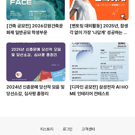
[건축 공모전] 2026강원건축문
[멘토링 대외활동] 2025년, 잡생
화제 일반공모 학생부문
각 없이 가장 '나답게' 성공하는 법
ㅣ자기계발 명상캠프
2024년 신춘문예 당선작 모음 및
[디자인 공모전] 삼성전자 AI HO
당선소감, 심사평 총정리
ME 인테리어 컨테스트
의안내
티스토리
로그인
고객센터