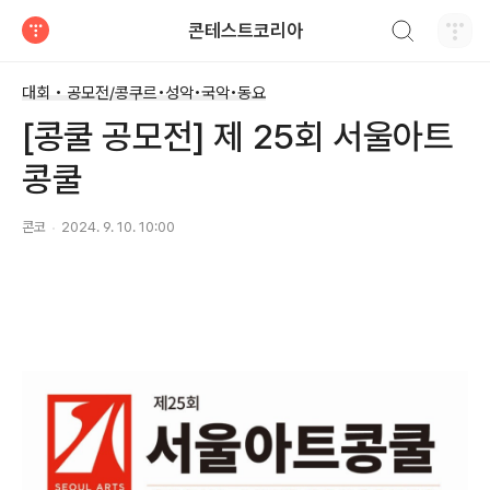
검색하기
콘테스트코리아
티스토리
대회 • 공모전/콩쿠르•성악•국악•동요
[콩쿨 공모전] 제 25회 서울아트
콩쿨
콘코
2024. 9. 10. 10:00