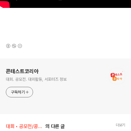
(새창열림)
로그 정보
콘테스트코리아
대회. 공모전. 대외활동, 서포터즈 정보
구독하기
더보기
대회 • 공모전/콩쿠르•성악•국악•동요
의 다른 글