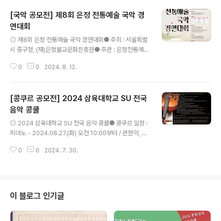
[국악 공모전] 제8회 은정 전통예술 국악 경
연대회
글 내용
◎ 제8회 은정 전통예술 국악 경연대회● 주최 : 서울특별
시 중구청, (재)은정불교문화진흥원● 주관 : 은정전통예술
국악경연대회 추진위원회● 후원 : 문화체육관광부, 학교
0
0
2024. 8. 12.
법인 동국대학교 ◎ 시상내역∎ 종합대상 : 문화체육관광부
장관상 1인 10,000,000원∎ 최우수상 : 2인 1,000,000
원∎ 우수상 : 부문별 3인 500,000원∎ 장려상 : 부문별 3
[콩쿠르 공모전] 2024 삼육대학교 SU 전국
인 300,000원 ◎ 대회일정∎ 예선 : 2024년 8월 30일
(금) 10:00~ (09:30 참석자 확인 및 순서 추첨/시간엄수)
음악 콩쿨
글 내용
∎ 본선 : 2024년 8월 31일 (토) 10:00~ (09:30 참석자
◎ 2024 삼육대학교 SU 전국 음악 콩쿨● 콩쿠르 일정 :
확인 및 순서 추첨/시간엄수)∎ 종합대상 경연 : 본선 후 이
피아노 - 2024.08.27.(화) 오전 10:00부터 / 관현악, 성
어서 진행 ◎ 대회장소∎ 예선 : 동국대학교 문화관 내 (부
악 - 2023.08.28.(수) 오전 10:00부터 ● 신청안내 :원
문별 세부장소 추후 공지..
0
0
2024. 7. 30.
서교부 및 접수기간 - 2024년 07월 29일(월) ~ 8월 21
일(수) 오후 5시까지접수시간 - 월~목 09:00 – 17:00까
지, 금 09:00 – 15:00까지 (단, 방문접수는 토, 일요일 접
수 불가)참가비 - 초등부 8만원 / 중 · 고등부 10만원 / 일
반부 12만원예금주 - 우리은행 1005-193-393939 삼
이 블로그 인기글
육대학교 음악학과 (필히 참가학생의 이름으로 송금 요망)
참가인원 - 선착순 마감 (결제 완료자 기준)접수방법1. 인