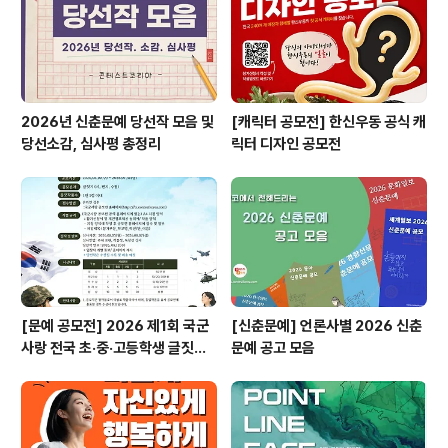
비너 담당자 - Tel : 02-325-3..
2026년 신춘문예 당선작 모음 및
[캐릭터 공모전] 한신우동 공식 캐
당선소감, 심사평 총정리
릭터 디자인 공모전
[문예 공모전] 2026 제1회 국군
[신춘문예] 언론사별 2026 신춘
사랑 전국 초·중·고등학생 글짓기
문예 공고 모음
공모전