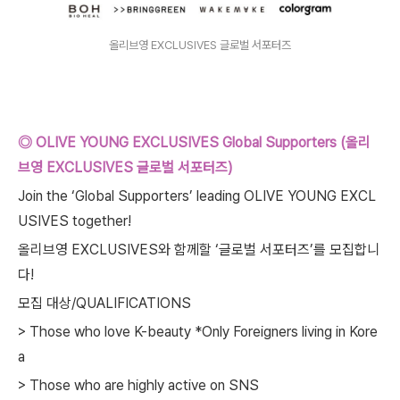
올리브영 EXCLUSIVES 글로벌 서포터즈
◎ OLIVE YOUNG EXCLUSIVES Global Supporters (올리
브영 EXCLUSIVES 글로벌 서포터즈)
Join the ‘Global Supporters’ leading OLIVE YOUNG EXCL
USIVES together!
올리브영 EXCLUSIVES와 함께할 ‘글로벌 서포터즈’를 모집합니
다!
모집 대상/QUALIFICATIONS
> Those who love K-beauty *Only Foreigners living in Kore
a
> Those who are highly active on SNS