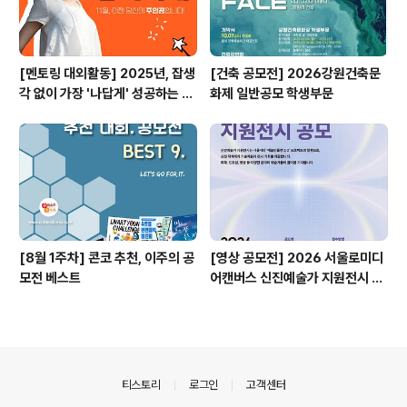
[멘토링 대외활동] 2025년, 잡생
[건축 공모전] 2026강원건축문
각 없이 가장 '나답게' 성공하는 법
화제 일반공모 학생부문
ㅣ자기계발 명상캠프
[8월 1주차] 콘코 추천, 이주의 공
[영상 공모전] 2026 서울로미디
모전 베스트
어캔버스 신진예술가 지원전시 공
모
의안내
티스토리
로그인
고객센터