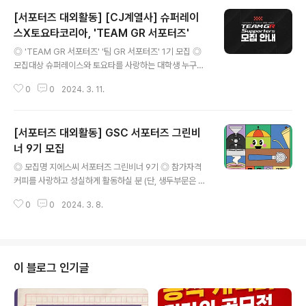
[서포터즈 대외활동] [CJ계열사] 슈퍼레이
스X토요타코리아, 'TEAM GR 서포터즈'
글 내용
◎ 'TEAM GR 서포터즈' '팀 GR 서포터즈' 1기 모집 ◎
모집대상 슈퍼레이스와 토요타를 사랑하는 대학생 누구나
(휴학생 포함) ◎ 활동기간 - 2024년 4월 ~ 12월 ◎ 선
0
0
2024. 3. 11.
발일정 - 서류접수 : 2024. 02. 27(화) ~ 03. 18(월) -
화상 인터뷰 : 2024. 03. 20(수) - 03. 22(금) - 합격발
표 : 2024. 03. 25(월) - 온라인 OT : 3월 말 예정 - 발대
[서포터즈 대외활동] GSC 서포터즈 그린비
식 : 4/6(토) 예정 / 불참 시 불합격 * 상기 일정은 진행상황
에 따라 변동될 수 있습니다. ◎ 모집인원 총 12명 (뉴미디
너 9기 모집
글 내용
어팀 6명 / 현장운영팀 6명) ◎ 활동내용 1) 공통 - 슈퍼레
◎ 모집명 지에스씨 서포터즈 그린비너 9기 ◎ 참가자격
이스/TOYOTA 오프라인 행사 참석 - 매월 1회 온/오프라
커피를 사랑하고 성실하게 활동하실 분 (단, 생두부문은 로
인 회의 참석 - Campus Attack (대..
스팅을 할 줄 알아야 합니다.) ◎ 모집인원 생두 50명/원두
0
0
2024. 3. 8.
30명 ◎ 접수기간 2024.03.04 ~ 2024.03.17 ◎ 발
표 2024.03.20 ◎ 접수방법 콘코 홈페이지 상단 "구글
폼 접수하기" 클릭 후 접수 ◎ 활동기간 2024.04.01 ~ 2
024.06.30 ◎ 활동방법 - 지급받은 생두/원두를 활용하
여 로스팅, 추출, 시음 등 자유로운 활동 후 개인 SNS 채널
이 블로그 인기글
에 포스팅 - 지에스씨의 유튜브 채널 '젯씨고' 홍보 - 지에
스씨 전국 6개 매장&로스팅 서비스 홍보 ◎ 주최 및 주관
지에스씨인터내셔날(주) ◎ 문 의 지에스씨 서포터즈 그린