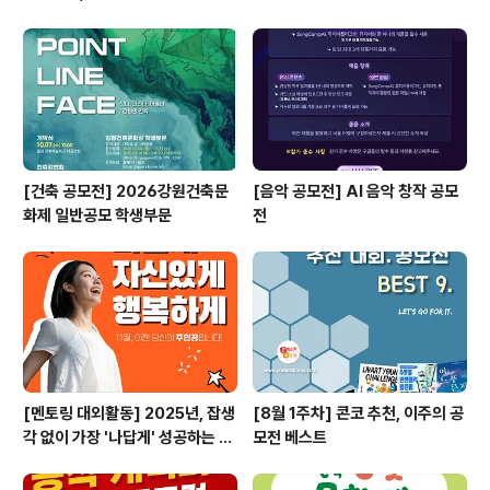
[건축 공모전] 2026강원건축문
[음악 공모전] AI 음악 창작 공모
화제 일반공모 학생부문
전
[멘토링 대외활동] 2025년, 잡생
[8월 1주차] 콘코 추천, 이주의 공
각 없이 가장 '나답게' 성공하는 법
모전 베스트
ㅣ자기계발 명상캠프