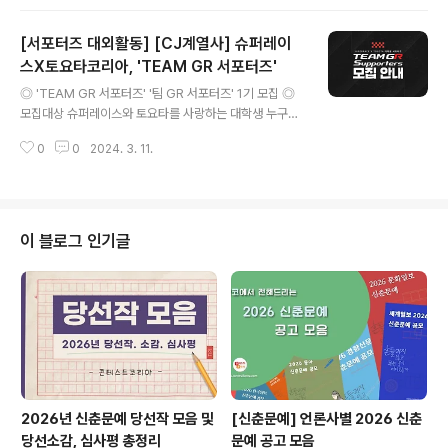
‘글로벌 서포터즈’를 모집합니다! 모집 대상/QUALIFICA
TIONS > Those who love K-beauty *Only Foreig
[서포터즈 대외활동] [CJ계열사] 슈퍼레이
ners living in Korea > Those who are highly acti
ve on SNS > Those with a keen interest in beaut
스X토요타코리아, 'TEAM GR 서포터즈'
글 내용
y and aspiring to become future beauty experts
◎ 'TEAM GR 서포터즈' '팀 GR 서포터즈' 1기 모집 ◎
> K-BEAUTY를 사랑하는 ..
모집대상 슈퍼레이스와 토요타를 사랑하는 대학생 누구나
(휴학생 포함) ◎ 활동기간 - 2024년 4월 ~ 12월 ◎ 선
0
0
2024. 3. 11.
발일정 - 서류접수 : 2024. 02. 27(화) ~ 03. 18(월) -
화상 인터뷰 : 2024. 03. 20(수) - 03. 22(금) - 합격발
표 : 2024. 03. 25(월) - 온라인 OT : 3월 말 예정 - 발대
식 : 4/6(토) 예정 / 불참 시 불합격 * 상기 일정은 진행상황
에 따라 변동될 수 있습니다. ◎ 모집인원 총 12명 (뉴미디
이 블로그 인기글
어팀 6명 / 현장운영팀 6명) ◎ 활동내용 1) 공통 - 슈퍼레
이스/TOYOTA 오프라인 행사 참석 - 매월 1회 온/오프라
인 회의 참석 - Campus Attack (대..
2026년 신춘문예 당선작 모음 및
[신춘문예] 언론사별 2026 신춘
당선소감, 심사평 총정리
문예 공고 모음