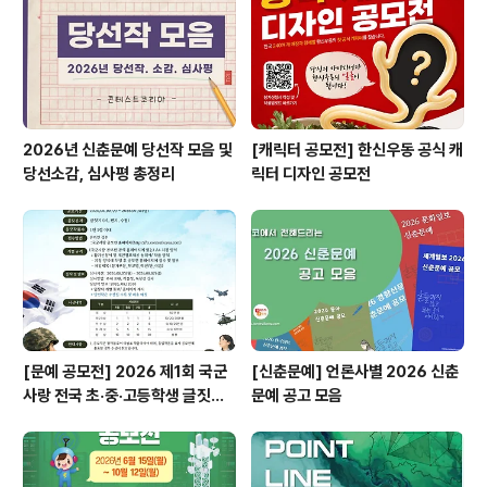
있으며, 필요한 경우 원본 파일 등을 요청드릴 수 있습니다.
- 데이메르 서포터즈 활동은 3개월 동안 진행되며, 활동
기..
2026년 신춘문예 당선작 모음 및
[캐릭터 공모전] 한신우동 공식 캐
당선소감, 심사평 총정리
릭터 디자인 공모전
[문예 공모전] 2026 제1회 국군
[신춘문예] 언론사별 2026 신춘
사랑 전국 초·중·고등학생 글짓기
문예 공고 모음
공모전