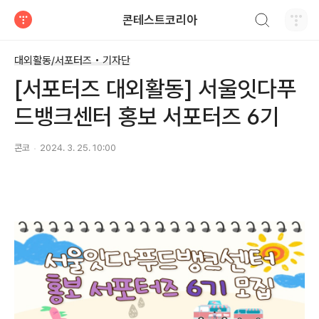
검색하기
콘테스트코리아
티스토리
대외활동/서포터즈 • 기자단
[서포터즈 대외활동] 서울잇다푸
드뱅크센터 홍보 서포터즈 6기
콘코
2024. 3. 25. 10:00