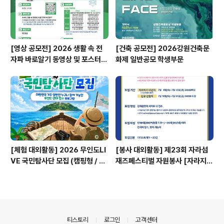
[영상 공모전] 2026 생활 속 전
[건축 공모전] 2026강원건축문
자파 바로알기 동영상 및 포스터
화제 일반공모 학생부문
공모전
[체험 대외활동] 2026 무인도LI
[봉사 대외활동] 제23회 자라섬
VE 국민탐사단 모집 (캠핑형 / 투
재즈페스티벌 자원봉사 [자라지
어형)
기]
의안내
티스토리
로그인
고객센터