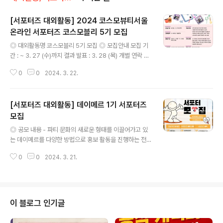
[서포터즈 대외활동] 2024 코스모뷰티서울
온라인 서포터즈 코스모블리 5기 모집
글 내용
◎ 대외활동명 코스모블리 5기 모집 ◎ 모집안내 모집 기
간 : ~ 3. 27 (수)까지 결과 발표 : 3. 28 (목) 개별 연락 활
동 기간 : 2024. 4. 1 (월) ~ 5. 12 (일) / 6주 간 모집 인원
0
0
2024. 3. 22.
: 00명 지원 자격 : 포스터 내용 참고 ◎ 지원자격 - 뷰티
업계 꿈나무 및 예비 마케터 - 다양한 아이디어와 열정의
소유자 - 온라인 커뮤니티에서 활발한 프로홍보러 - 박람
[서포터즈 대외활동] 데이메르 1기 서포터즈
회/전시회에 관심있는 예비 기획자 - 코스모뷰티서울에 관
심있는 모즌 분들 ◎ 활동혜택 코스모블리 5기 활동 수료
모집
글 내용
증 발급 10만원 상당의 뷰티박스 증정 2024 코스모뷰티
◎ 공모 내용 - 파티 문화의 새로운 형태를 이끌어가고 있
서울 전일 무료 입장 박람회 스탭 지원 시 우선 선발 최우수
는 데이메르를 다양한 방법으로 홍보 활동을 진행하는 전
코스모블리 활동 종료 후 가장 활발하고 열정적으로 활동
국 규모의 서포터즈 ◎ 지원 자격 - 데이메르의 파티 문화
하신 최우수 코스모블리를 선정하여 소..
0
0
2024. 3. 21.
를 제대로 즐길 수 있는 분 - 누구보다 친구가 많고 SNS에
서 활발하게 활동하는 분 - 월 1회 본사 서포터즈 회의 참석
이 가능한 분 ◎ 모집 인원 - 00명 ◎ 활동 내용 - 데이메
르 관련된 콘텐츠 제작 - 블로그, 카페, SNS 등 콘텐츠 업
로드 - 서포터즈 정기 워크샵 및 회의 참여 - 데이메르 온/
이 블로그 인기글
오프라인 홍보활동 ◎ 활동 혜택 - 서포터즈 활동 시 제작,
촬영해 주신 모든 컨텐츠는 향후 데이메르에서 사용할 수