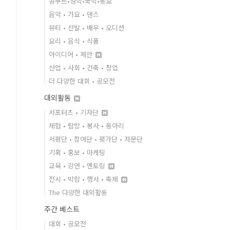
콩쿠르•성악•국악•동요
음악 • 가요 • 댄스
뷰티 • 선발 • 배우 • 오디션
요리 • 음식 • 식품
아이디어 • 제안
산업 • 사회 • 건축 • 창업
더 다양한 대회 • 공모전
대외활동
서포터즈 • 기자단
체험 • 탐방 • 봉사 • 동아리
서평단 • 참여단 • 평가단 • 자문단
기획 • 홍보 • 마케팅
교육 • 강연 • 멘토링
전시 • 박람 • 행사 • 축제
The 다양한 대외활동
주간 베스트
대회 • 공모전