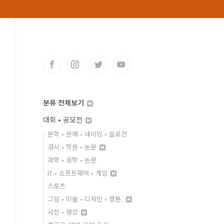
분류 전체보기
대회 • 공모전
문학 • 문예 • 네이밍 • 슬로건
경시 • 학문 • 논문
과학 • 공학 • 논문
IT • 소프트웨어 • 게임
스포츠
그림 • 미술 • 디자인 • 웹툰.
사진 • 영상