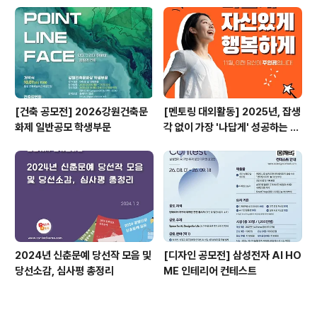
[건축 공모전] 2026강원건축문
[멘토링 대외활동] 2025년, 잡생
화제 일반공모 학생부문
각 없이 가장 '나답게' 성공하는 법
ㅣ자기계발 명상캠프
2024년 신춘문예 당선작 모음 및
[디자인 공모전] 삼성전자 AI HO
당선소감, 심사평 총정리
ME 인테리어 컨테스트