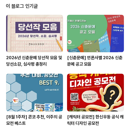
동혜택 - 전문가 크리에이터 교육진행 - 5개 미션 수행을
이 블로그 인기글
통한 숏폼 제작 과정 습득 - 1인 크리에이터 성장 지원 - 언
론사 인플루언스뉴스 인턴기자 활동 기회 부여 - 해당 기업
서포터즈 활동 인증서 발급 - 참여자 전원 시연 제품 제공
◎ 문 의 미디어잇다 사무운영국 02-70..
2026년 신춘문예 당선작 모음 및
[신춘문예] 언론사별 2026 신춘
당선소감, 심사평 총정리
문예 공고 모음
[8월 1주차] 콘코 추천, 이주의 공
[캐릭터 공모전] 한신우동 공식 캐
모전 베스트
릭터 디자인 공모전