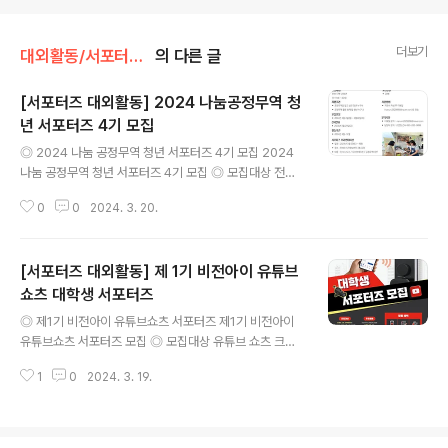
더보기
대외활동/서포터즈 • 기자단
의 다른 글
[서포터즈 대외활동] 2024 나눔공정무역 청
년 서포터즈 4기 모집
글 내용
◎ 2024 나눔 공정무역 청년 서포터즈 4기 모집 2024
나눔 공정무역 청년 서포터즈 4기 모집 ◎ 모집대상 전북
지역 내 청년(만 19세~ 30세) ◎ 모집일정 2024.03.04
0
0
2024. 3. 20.
(월)~03.28(목) ◎ 활동내용 - 공정무역/소비자정보센터
온라인 홍보 콘텐츠(카드뉴스) 기획 및 제작 - 청년들의 공
정무역 소모임 활동 - 온,오프라인 활동 참여(캠페인, 홍보
[서포터즈 대외활동] 제 1기 비전아이 유튜브
부스, 교육 등) - 서포터즈 발대식, 수료식 참석 ◎ 활동혜
택 - 활동종료 후 수료증 수여(수료기준 미충족자 제외) -
쇼츠 대학생 서포터즈
글 내용
활동우수자에 대한 표창 수여 - 1365 자원봉사포털 봉사
◎ 제1기 비전아이 유튜브쇼츠 서포터즈 제1기 비전아이
활동 시간 인정 - 나눔공정카페 커피 및 음료 메뉴 할인(본
유튜브쇼츠 서포터즈 모집 ◎ 모집대상 유튜브 쇼츠 크리
인에 한함) ◎ 지원방법 - 이메일 : nanum2829898@n
에이터로 성장하고픈 누구나 (20명) ◎ 일정 모집 : ~24.
aver.com - 팩 스 : 063-278-9..
1
0
2024. 3. 19.
03.25 (선착순 모집 마감) 합격자 발표 : 24.03월 말 개별
안내 발대식 : 4월 중 별도 공지 ◎ 지원방법 구글폼 지원
◎ 주요활동 비전아이 및 제품에 관련한 유튜브 쇼츠 제작
(5건) ◎ 활동기간 24.04.01 ~ 24.06.30(3개월) ◎ 활