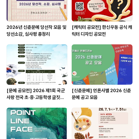
2026년 신춘문예 당선작 모음 및
[캐릭터 공모전] 한신우동 공식 캐
당선소감, 심사평 총정리
릭터 디자인 공모전
[문예 공모전] 2026 제1회 국군
[신춘문예] 언론사별 2026 신춘
사랑 전국 초·중·고등학생 글짓기
문예 공고 모음
공모전