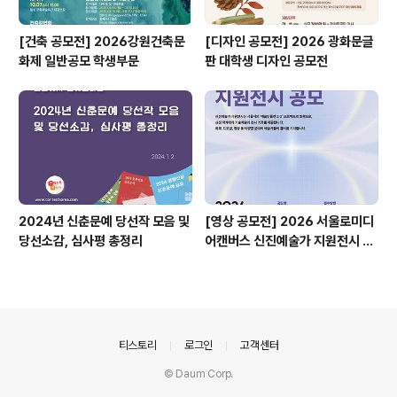
[건축 공모전] 2026강원건축문
[디자인 공모전] 2026 광화문글
화제 일반공모 학생부문
판 대학생 디자인 공모전
2024년 신춘문예 당선작 모음 및
[영상 공모전] 2026 서울로미디
당선소감, 심사평 총정리
어캔버스 신진예술가 지원전시 공
모
의안내
티스토리
로그인
고객센터
© Daum Corp.