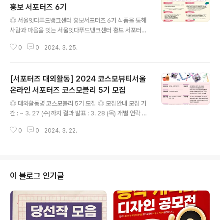
홍보 서포터즈 6기
글 내용
◎ 서울잇다푸드뱅크센터 홍보서포터즈 6기 식품을 통해
사람과 마음을 잇는 서울잇다푸드뱅크센터 홍보 서포터즈
를 4월 3일(수)까지 모집합니다. 홍보서포터즈는 취재팀,
0
0
2024. 3. 25.
캠페인팀로 나뉘어 활동하게 됩니다. 식품 및 생활용품 기
부 나눔 문화 확산을 통해 더불어 살아가는 서울시를 만드
는데 함께 할 여러분의 많은 참여 바랍니다. ◎ 모집기간 2
[서포터즈 대외활동] 2024 코스모뷰티서울
024년 3월 13일(수) ~ 2024년 4월 3일(수) ◎ 활동내
용 1) 취재팀, 캠페인팀(공통) - 월1회~2회 미션 수행을 통
온라인 서포터즈 코스모블리 5기 모집
글 내용
해 홍보 활동 진행 - 월 2회 정기모임 진행: 매월 첫째 주 금
◎ 대외활동명 코스모블리 5기 모집 ◎ 모집안내 모집 기
요일(오프라인), 셋째 주 금요일(온라인) - 서울잇다푸드뱅
간 : ~ 3. 27 (수)까지 결과 발표 : 3. 28 (목) 개별 연락 활
크센터 주요사업 및 사회공헌행사, 워크샵, 발대식, 수료식
동 기간 : 2024. 4. 1 (월) ~ 5. 12 (일) / 6주 간 모집 인원
등 참여 - 전문가를 통한 홍보역량강화교육 2회 - 활동지
0
0
2024. 3. 22.
: 00명 지원 자격 : 포스터 내용 참고 ◎ 지원자격 - 뷰티
역: 서..
업계 꿈나무 및 예비 마케터 - 다양한 아이디어와 열정의
소유자 - 온라인 커뮤니티에서 활발한 프로홍보러 - 박람
회/전시회에 관심있는 예비 기획자 - 코스모뷰티서울에 관
심있는 모즌 분들 ◎ 활동혜택 코스모블리 5기 활동 수료
이 블로그 인기글
증 발급 10만원 상당의 뷰티박스 증정 2024 코스모뷰티
서울 전일 무료 입장 박람회 스탭 지원 시 우선 선발 최우수
코스모블리 활동 종료 후 가장 활발하고 열정적으로 활동
하신 최우수 코스모블리를 선정하여 소..