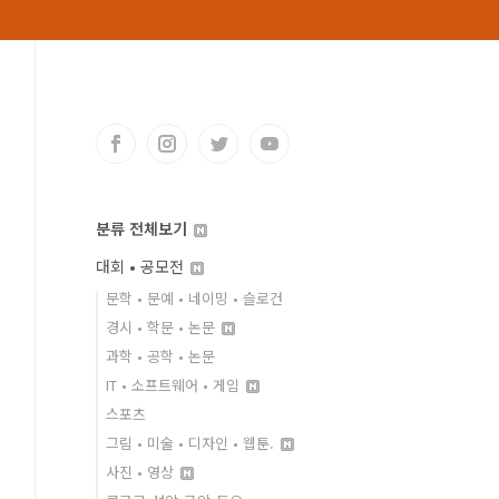
분류 전체보기
대회 • 공모전
문학 • 문예 • 네이밍 • 슬로건
경시 • 학문 • 논문
과학 • 공학 • 논문
IT • 소프트웨어 • 게임
스포츠
그림 • 미술 • 디자인 • 웹툰.
사진 • 영상