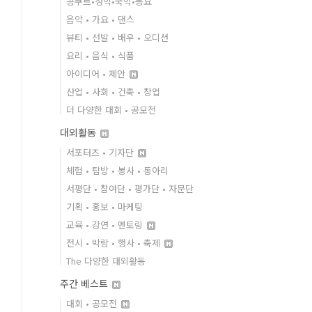
콩쿠르•성악•국악•동요
음악 • 가요 • 댄스
뷰티 • 선발 • 배우 • 오디션
요리 • 음식 • 식품
아이디어 • 제안
산업 • 사회 • 건축 • 창업
더 다양한 대회 • 공모전
대외활동
서포터즈 • 기자단
체험 • 탐방 • 봉사 • 동아리
서평단 • 참여단 • 평가단 • 자문단
기획 • 홍보 • 마케팅
교육 • 강연 • 멘토링
전시 • 박람 • 행사 • 축제
The 다양한 대외활동
주간 베스트
대회 • 공모전