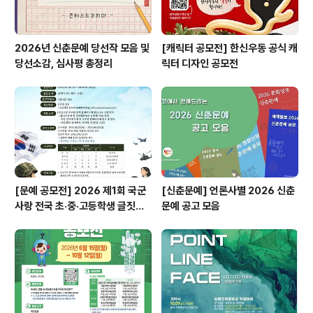
2026년 신춘문예 당선작 모음 및
[캐릭터 공모전] 한신우동 공식 캐
당선소감, 심사평 총정리
릭터 디자인 공모전
[문예 공모전] 2026 제1회 국군
[신춘문예] 언론사별 2026 신춘
사랑 전국 초·중·고등학생 글짓기
문예 공고 모음
공모전