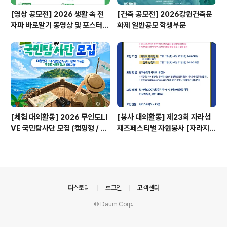
[영상 공모전] 2026 생활 속 전
[건축 공모전] 2026강원건축문
자파 바로알기 동영상 및 포스터
화제 일반공모 학생부문
공모전
[체험 대외활동] 2026 무인도LI
[봉사 대외활동] 제23회 자라섬
VE 국민탐사단 모집 (캠핑형 / 투
재즈페스티벌 자원봉사 [자라지
어형)
기]
의안내
티스토리
로그인
고객센터
© Daum Corp.