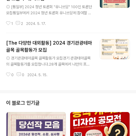
글 내용
◎ [통일부] 2024 청년 토론회 "유니쓰담" 100인 토론단
모집통일부에서 2024 청년 토론회 유니쓰담에 참여할 토
론단을 모집합니다! 이번 토론회는~통일에 대하여 심도 있
1
2
2024. 5. 17.
게 다양한 사람들과 소통할 수 있는 기회!새로운 통일 담론
에 나의 의견이 들어갈 수 있는 기회!통일부 장관님을 직접
만나 대화도 나눠볼 수 있는 기회! 참여하신 모든 분들께
[The 다양한 대외활동] 2024 경기관광테마
"소정의 기념품과 통일부 장관 직인의 참가 확인서 발
급" 많은 참여 부탁드립니다 ◎ 유니쓰담이란?유니쓰담(U
골목 골목활동가 모집
글 내용
nith+談)이란 Unification(통일) + Youth(청년) + 談
◎ 경기관광테마골목 골목활동가 모집경기 관광테마골목
(논하다)의 합성어로'통일에 대한 청년들의 이야기'라는 의
의 골목활동가를 모집합니다.28개 골목에서 나만의 프로
미를 담고 있습니다. ◎ 모집개요- 일정: 2024.05.03
그램을 기획하고 운영해볼 수 있는 기회!경기도 구석구석
(금)~2024.05.24(금)- 대상: 만 19~34세 청년 누..
0
0
2024. 5. 15.
골목을 함께 만들어가요!선정된 활동가에게는 활동비 500
만원을 지원합니다.-------------------------------
--------------경기 관광테마골목에 선정된 28개 골목
대상으로 활동28개 골목 중 1개 이상의 골목을 지정하여
활동계획 제시골목 활성화를 위해 필요한 활동을 사업 기
이 블로그 인기글
간 내 운영 예정 ◎ 모집대상만19세 이상 대한민국 국적
누구나골목별활동가의 지속적인 사업운영을 위해 내국인
으로 한정 ◎ 서류모집기간2024.05.02~2024.05.1
9 ◎ 모집인원골목별 15팀 ◎ 활동 지역경기도 내 다양한
관광골목관광 골목 정보..