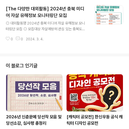
팀으로 하나의 서비스 또는 프로토타입 제작 ◎ 참여혜택
[The 다양한 대외활동] 2024년 충북 미디
- 1등팀 & 직무 별 최고 동료 시상 - 네이버 클라우드 플랫
폼 팀당 100만원 크레딧 - 온보딩 및 프로젝트 가이드북
어 자살 유해정보 모니터링단 모집
글 내용
제공 ◎ 접수 기간 2024.2.26(월) ~ 2024.3.17(일) ◎
◎ 대외활동명 2024년 충북 미디어 자살 유해정보 모니
얼리버드 기간 2024.2.26(월) ~ 2024.3.1(금) - 참가비
터링단 모집 ◎ 모집대상 자살예방에 관심 있는 충북도내
2만 원 할인 혜택 ◎ 담당자 TIP 딱 10일, 밤새지 않는 온
대학생(휴학생) 10명 ◎ 모집기간 2024. 2. 13.(화) ~ 3.
라인 해커톤 포텐데이는..
0
0
2024. 3. 4.
22.(금) / 모집인원 마감 시 종료 ◎ 활동기간 2024. 4. ~
2024. 11.(8개월) ◎ 활동내용 미디어 자살 유해정보 모
니터링 및 제보 - 자살예방교육(우울증 및 자살예방에 대한
이해) - 미디어(자살 보도, SNS 등)에 나타나는 자살 유해
정보 제보 - 제보양식 작성 후 홈페이지 업로드 - 활동기간
이 블로그 인기글
내 16건 이상 모니터링 - 미디어 모니터링단 심리지원 프
로그램 ◎ 활동일정 - 오리엔테이션 및 교육 : 2024년 4
월 중(필수참여) - 모니터링 활동 : 2024년 4월 ~ 2024
년 11월 - 해단식 및 우..
2026년 신춘문예 당선작 모음 및
[캐릭터 공모전] 한신우동 공식 캐
당선소감, 심사평 총정리
릭터 디자인 공모전