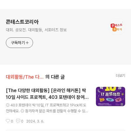
로그 정보
콘테스트코리아
대회. 공모전. 대외활동, 서포터즈 정보
구독하기
더보기
대외활동/The 다양한 대외활동
의 다른 글
[The 다양한 대외활동] [온라인 해커톤] 딱
10일 사이드 프로젝트, 403 포텐데이 참여자
글 내용
모집
◎ 403 포텐데이 딱 10일, IT 프로젝트하고 1Pick에 도
전하세요. ◎ 참가자격 맡은 파트를 원활히 수행할 수 있다
면 취준생, 현업자 무관 (면접 없음) ◎ 모집부분 기획_IT
0
0
2024. 3. 6.
서비스 기획 디자인_프로덕트 디자인 개발_프론트엔드 개
발, 백엔드 개발 ◎ 진행방식 기획-디자인-개발(BE,FE) 한