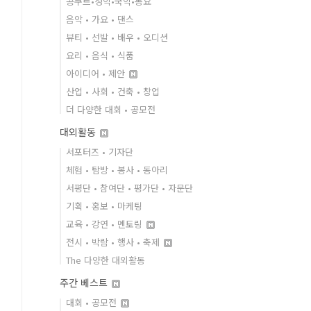
콩쿠르•성악•국악•동요
음악 • 가요 • 댄스
뷰티 • 선발 • 배우 • 오디션
요리 • 음식 • 식품
아이디어 • 제안
산업 • 사회 • 건축 • 창업
더 다양한 대회 • 공모전
대외활동
서포터즈 • 기자단
체험 • 탐방 • 봉사 • 동아리
서평단 • 참여단 • 평가단 • 자문단
기획 • 홍보 • 마케팅
교육 • 강연 • 멘토링
전시 • 박람 • 행사 • 축제
The 다양한 대외활동
주간 베스트
대회 • 공모전