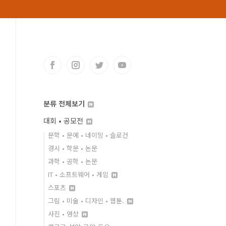
분류 전체보기
대회 • 공모전
문학 • 문예 • 네이밍 • 슬로건
경시 • 학문 • 논문
과학 • 공학 • 논문
IT • 소프트웨어 • 게임
스포츠
그림 • 미술 • 디자인 • 웹툰.
사진 • 영상