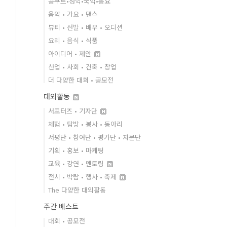
콩쿠르•성악•국악•동요
음악 • 가요 • 댄스
뷰티 • 선발 • 배우 • 오디션
요리 • 음식 • 식품
아이디어 • 제안
산업 • 사회 • 건축 • 창업
더 다양한 대회 • 공모전
대외활동
서포터즈 • 기자단
체험 • 탐방 • 봉사 • 동아리
서평단 • 참여단 • 평가단 • 자문단
기획 • 홍보 • 마케팅
교육 • 강연 • 멘토링
전시 • 박람 • 행사 • 축제
The 다양한 대외활동
주간 베스트
대회 • 공모전