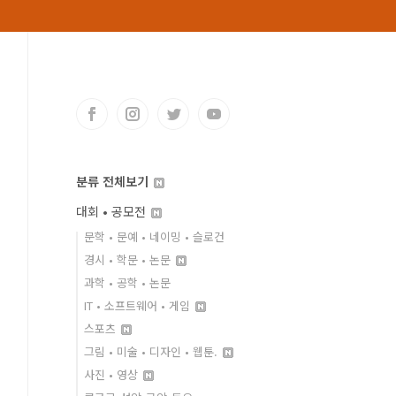
분류 전체보기
대회 • 공모전
문학 • 문예 • 네이밍 • 슬로건
경시 • 학문 • 논문
과학 • 공학 • 논문
IT • 소프트웨어 • 게임
스포츠
그림 • 미술 • 디자인 • 웹툰.
사진 • 영상