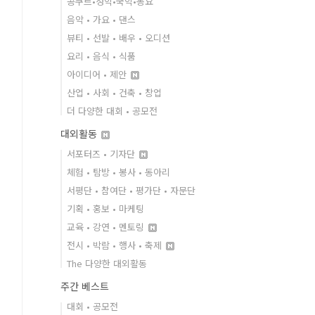
콩쿠르•성악•국악•동요
음악 • 가요 • 댄스
뷰티 • 선발 • 배우 • 오디션
요리 • 음식 • 식품
아이디어 • 제안
산업 • 사회 • 건축 • 창업
더 다양한 대회 • 공모전
대외활동
서포터즈 • 기자단
체험 • 탐방 • 봉사 • 동아리
서평단 • 참여단 • 평가단 • 자문단
기획 • 홍보 • 마케팅
교육 • 강연 • 멘토링
전시 • 박람 • 행사 • 축제
The 다양한 대외활동
주간 베스트
대회 • 공모전