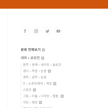
분류 전체보기
대회 • 공모전
문학 • 문예 • 네이밍 • 슬로건
경시 • 학문 • 논문
과학 • 공학 • 논문
IT • 소프트웨어 • 게임
스포츠
그림 • 미술 • 디자인 • 웹툰.
사진 • 영상