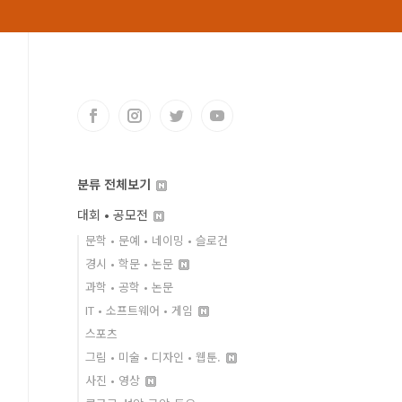
분류 전체보기
대회 • 공모전
문학 • 문예 • 네이밍 • 슬로건
경시 • 학문 • 논문
과학 • 공학 • 논문
IT • 소프트웨어 • 게임
스포츠
그림 • 미술 • 디자인 • 웹툰.
사진 • 영상