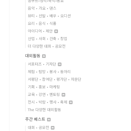
콩쿠르•성악•국악•동요
음악 • 가요 • 댄스
뷰티 • 선발 • 배우 • 오디션
요리 • 음식 • 식품
아이디어 • 제안
산업 • 사회 • 건축 • 창업
더 다양한 대회 • 공모전
대외활동
서포터즈 • 기자단
체험 • 탐방 • 봉사 • 동아리
서평단 • 참여단 • 평가단 • 자문단
기획 • 홍보 • 마케팅
교육 • 강연 • 멘토링
전시 • 박람 • 행사 • 축제
The 다양한 대외활동
주간 베스트
대회 • 공모전