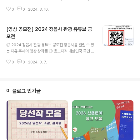
령, 전공/비전공 등의 제한을 두지 않음 ◎ 공모일정 -공모
0
0
2024. 3. 10.
기간 : 2024. 3. 7(목) ~ 2024. 4. 14(일) -합격자 발표 :
2024. 4. 16(화) (홈페이지 공고 및 개별연락) -시상식 :
2024. 4. 19(금) *시상식 참석 요망 * 상기일정은 기관
[영상 공모전] 2024 정읍시 관광 유튜브 공
사정에 의하여 변동 될 수도 있습니다. ◎ 주제 장애인식개
선의 내용을 담은 영상 또는 사진 · 장애인식개선 관련 자유
모전
글 내용
주제 · 장애와 장애인에 대한 올바른 인식을 확산할 수 있는
◎ 2024 정읍시 관광 유튜브 공모전 정읍시를 알릴 수 있
내용 · 내가 경험한 특별하고 감동적인 자원봉사 순간 · 장
는 자유 주제의 영상 창작물 ◎ 응모자격 대한민국 국민 누
애인과 비장애인이 함께 살아가는 지역사회 등 ◎ 제출물
구나 ◎ 일 정 - 공모기간 ㅣ 2024년 1월 23일(화) ~ 11
형식 1인당 출품횟수 제한 없으..
0
0
2024. 3. 7.
월 22일(금) - 접수기간 ㅣ 2024년 11월 4일(월) ~ 11월
22일(금) - 수상작 선정 결과 발표 ㅣ 2024년 12월 13일
(금) (개별통보 및 홈페이지 공고) ◎ 작품형식 1920×10
80 FHD 이상 MP4, AVI, MPEG 파일로 유튜브에 업로
드가 가능한 영상 ◎ 접수안내 접수기간(24. 11. 4. ~ 22.)
이 블로그 인기글
중 개인 유튜브 채널에 업로드 후 신청서 제출 ◎ 제출서류
- 참가신청서 - 서약서 - 개인정보수집동의서 - 작성한 손
글씨 우편 및 콘코 이메일 접수 ※영상링크 URL 을 참가신
청서에 기재하고..