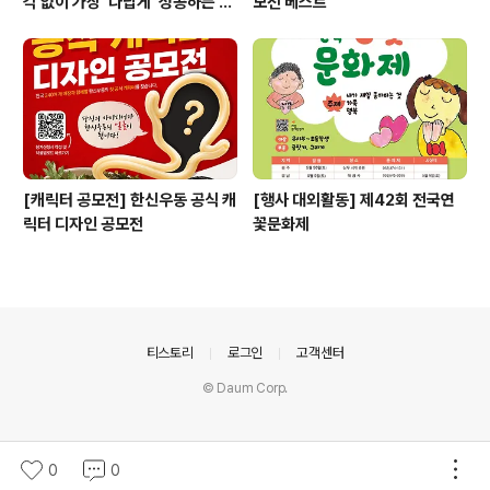
각 없이 가장 '나답게' 성공하는 법
모전 베스트
ㅣ자기계발 명상캠프
[캐릭터 공모전] 한신우동 공식 캐
[행사 대외활동] 제42회 전국연
릭터 디자인 공모전
꽃문화제
의안내
티스토리
로그인
고객센터
© Daum Corp.
0
0