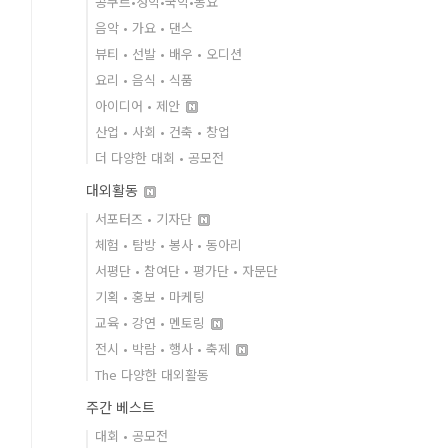
콩쿠르•성악•국악•동요
음악 • 가요 • 댄스
뷰티 • 선발 • 배우 • 오디션
요리 • 음식 • 식품
아이디어 • 제안
산업 • 사회 • 건축 • 창업
더 다양한 대회 • 공모전
대외활동
서포터즈 • 기자단
체험 • 탐방 • 봉사 • 동아리
서평단 • 참여단 • 평가단 • 자문단
기획 • 홍보 • 마케팅
교육 • 강연 • 멘토링
전시 • 박람 • 행사 • 축제
The 다양한 대외활동
주간 베스트
대회 • 공모전