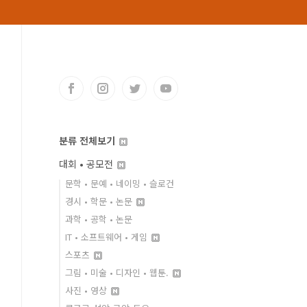
분류 전체보기
대회 • 공모전
문학 • 문예 • 네이밍 • 슬로건
경시 • 학문 • 논문
과학 • 공학 • 논문
IT • 소프트웨어 • 게임
스포츠
그림 • 미술 • 디자인 • 웹툰.
사진 • 영상