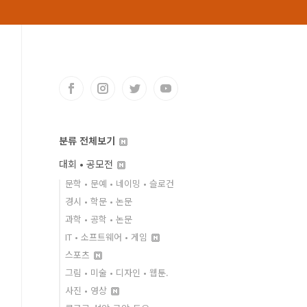
분류 전체보기
대회 • 공모전
문학 • 문예 • 네이밍 • 슬로건
경시 • 학문 • 논문
과학 • 공학 • 논문
IT • 소프트웨어 • 게임
스포츠
그림 • 미술 • 디자인 • 웹툰.
사진 • 영상