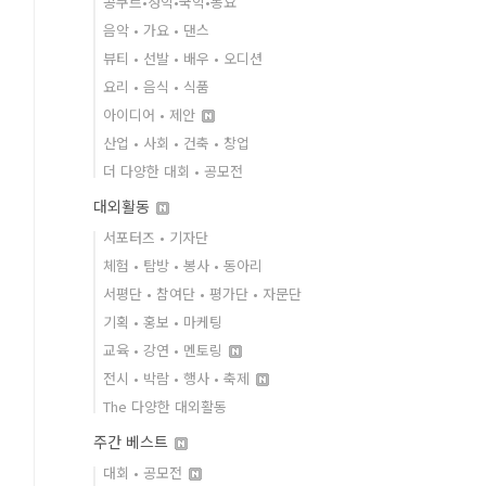
콩쿠르•성악•국악•동요
음악 • 가요 • 댄스
뷰티 • 선발 • 배우 • 오디션
요리 • 음식 • 식품
아이디어 • 제안
산업 • 사회 • 건축 • 창업
더 다양한 대회 • 공모전
대외활동
서포터즈 • 기자단
체험 • 탐방 • 봉사 • 동아리
서평단 • 참여단 • 평가단 • 자문단
기획 • 홍보 • 마케팅
교육 • 강연 • 멘토링
전시 • 박람 • 행사 • 축제
The 다양한 대외활동
주간 베스트
대회 • 공모전