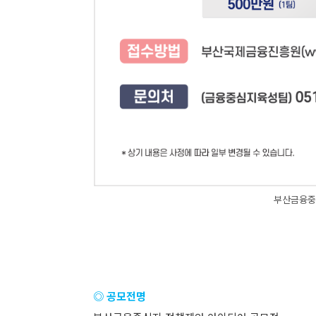
부산금융중
◎ 공모전명