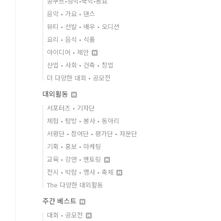
콩쿠르•성악•국악•동요
음악 • 가요 • 댄스
뷰티 • 선발 • 배우 • 오디션
요리 • 음식 • 식품
아이디어 • 제안
산업 • 사회 • 건축 • 창업
더 다양한 대회 • 공모전
대외활동
서포터즈 • 기자단
체험 • 탐방 • 봉사 • 동아리
서평단 • 참여단 • 평가단 • 자문단
기획 • 홍보 • 마케팅
교육 • 강연 • 멘토링
전시 • 박람 • 행사 • 축제
The 다양한 대외활동
주간 베스트
대회 • 공모전