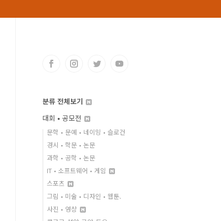
분류 전체보기
대회 • 공모전
문학 • 문예 • 네이밍 • 슬로건
경시 • 학문 • 논문
과학 • 공학 • 논문
IT • 소프트웨어 • 게임
스포츠
그림 • 미술 • 디자인 • 웹툰.
사진 • 영상