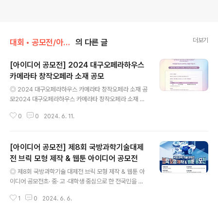
더보기
대회 • 공모전/아이디어 • 제안
의 다른 글
[아이디어 공모전] 2024 대구오페라하우스
카메라타 창작오페라 소재 공모
글 내용
◎ 2024 대구오페라하우스 카메라타 창작오페라 소재 공
모2024 대구오페라하우스 카메라타 창작오페라 소재 공
모 ◎ 참가자격전국민 누구나 ◎ 접수기간2024. 6. 3.
0
0
2024. 6. 11.
(월) ~ 6. 28.(금) 24:00까지 ◎ 제출서류첨부파일 내 소
재 공모 신청서 , 개인정보 수집 및 이용동의서 1. 제출 서류
는 위 접수 기간 내 제출분까지 인정되며 방문 접수 및 우편
[아이디어 공모전] 제8회 국방과학기술대제
접수는 불가합니다.※ 제출 서류의 날인/서명 부분은 전자
서명도 가능합니다.2. 지원신청서 내 글자는 아래의 기준
전 브릭 모형 제작 & 웹툰 아이디어 공모전
글 내용
을 참고하되, 필요할 경우 수정 가능합니다.- 한글파일(hw
◎ 제8회 국방과학기술 대제전 브릭 모형 제작 & 웹툰 아
p)기준 : 맑은고딕 10pt, 줄간격 160%- [붙임1]과 [붙임
이디어 공모전초· 중· 고 ·대학생 중심으로 한 전국민을 대
2]를 포함하여 총 4장 이내로 작성- [붙임1], [붙임2] 양식
상으로 미래전장, 4차 산업혁명 기술의 국방분야 적용 아
을 하나의 문서 파일로 작성하여 파일명 작성 확인..
1
0
2024. 6. 6.
이디어 공모전 개최 및 시상 ◎ 참가 대상국방과학기술에
관심있는 초 ·중· 고· 대학생 누구나*개인 또는 팀 단위 참