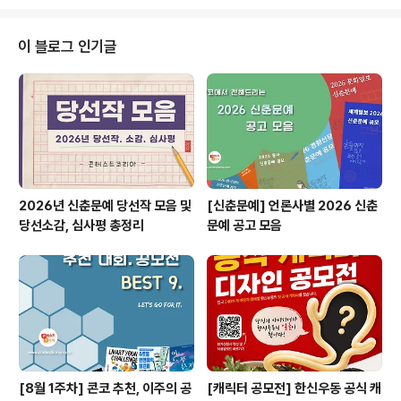
여 가능(팀은 대표 포함 3인 이내 구성) ◎ 공모 주제상상
실현, 미래를 만드는 아이디어! 내가 생각하는 미래 무기체
계 ◎ 공모 분야- 브릭 모형 제작- 웹툰 제작 ◎ 접수 기
이 블로그 인기글
간- 2024년 5월 27일(월) ~ 2024년 7월 18일(목) 18
시 마감 ◎ 수상자 특전 및 시상규모총 6명(팀) / 각 부문별
3명(팀)수상작은 제8회 국방과학기술대제전 홈페이지 게
재 및 행사장내 상상실현 아이디어 공모전 수상관 내 전시1
등:..
2026년 신춘문예 당선작 모음 및
[신춘문예] 언론사별 2026 신춘
당선소감, 심사평 총정리
문예 공고 모음
[8월 1주차] 콘코 추천, 이주의 공
[캐릭터 공모전] 한신우동 공식 캐