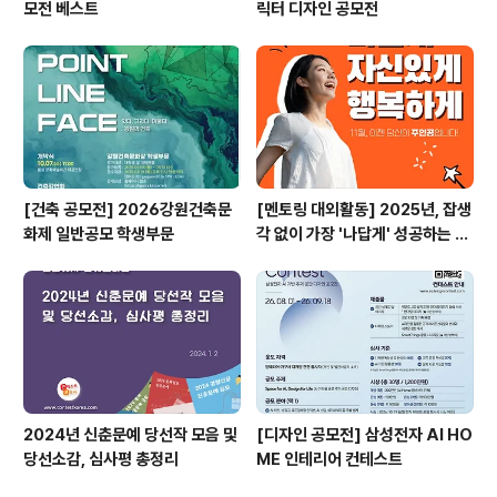
모전 베스트
릭터 디자인 공모전
[건축 공모전] 2026강원건축문
[멘토링 대외활동] 2025년, 잡생
화제 일반공모 학생부문
각 없이 가장 '나답게' 성공하는 법
ㅣ자기계발 명상캠프
2024년 신춘문예 당선작 모음 및
[디자인 공모전] 삼성전자 AI HO
당선소감, 심사평 총정리
ME 인테리어 컨테스트