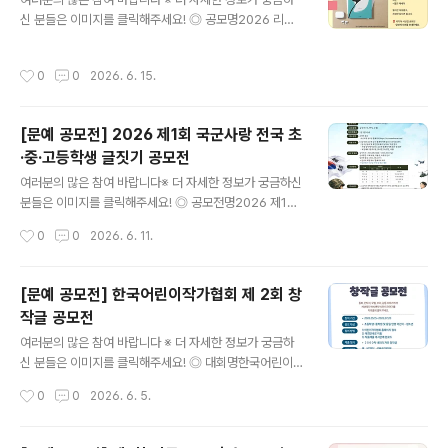
롭게 선택하여 회화 또는 작문 부문에 응모할 수 있습니다.
신 분들은 이미지를 클릭해주세요! ◎ 공모명2026 리디
접수기간은 2026년 6월 8일 월요일부터 6월 29일 월요
아 시선집 공모전 ◎ 주제주제: 자유 + 제시제시어 (선택
일까지이며, 수상작은 2026년 7월 8일 수요일 개별 문자
사항)1. 끝까지, 그럼에도 불구하고2. 불확실한 미래 속에
통보 및 공모전 홈페이지를 통해 발표될 예정입니다.총 38
작성시간
0
0
2026. 6. 15.
서3. 지금, 여기에서4. 너에게 말하고 싶은 것5. 내면의 목
명의 수상자를 선정하며, 수상작은 추후 전시 및 해군 관련
소리6. 기억 속의 한 장면7. 내일이 있는 내일 ◎ 응모자격
행사 홍보 등에 활용..
제한없음 ◎ 일 정접수 기간 │2026년 6월 30일선정 발
[문예 공모전] 2026 제1회 국군사랑 전국 초
표 │2026년 8월 중 ◎ 접수안내[이메일 제출] arumne
·중·고등학생 글짓기 공모전
ws@naver.com[온라인 지원] 프로필 링크 - 구글 설문
글 내용
폼 통해 접수 ◎ 혜 택* 선정된 작품은 [리디아 시선집 00
여러분의 많은 참여 바랍니다※ 더 자세한 정보가 궁금하신
2]에 수록* 우수작 3명에게는 소장용 무료 도서 제공* 심
분들은 이미지를 클릭해주세요! ◎ 공모전명2026 제1회
사 기준에 부합하는 작품이 없을 경우, 이번 회차는 선..
국군사랑 전국 초·중·고등학생 글짓기 공모전 ◎ 공모주제
작성시간
0
0
2026. 6. 11.
국군을 존중하고, 예우하며, 지지와 응원을 보내는 마음의
표현 ◎ 공모대상전국 초·중·고등학교 재학생 ◎ 공모기간
2026.06.10(수) ~ 2026.7.31(금) ◎ 공모부문글짓기
[문예 공모전] 한국어린이작가협회 제 2회 창
(시, 편지, 수필) ◎ 응모작품수1인 1점 이내 ◎ 접수방법
작글 공모전
온라인 접수국군사랑 공모전 홈페이지(www.ts.contest
글 내용
korea.com) ◎ 작품규격(국군사랑 공모전 공식 홈페이
여러분의 많은 참여 바랍니다 ※ 더 자세한 정보가 궁금하
지에 있는) A4 지정 양식- 지정 양식에 작성 후 공모전 홈
신 분들은 이미지를 클릭해주세요! ◎ 대회명한국어린이작
페이지에 접수 및 첨부- 파일제목 (참가부문_학교명_학년/
가협회 제2회 창작글 공모전 ◎ 참가자격상상력이 풍부한
작성시간
0
0
2026. 6. 5.
반_이름) ◎ 첨부파일- 참가신청서 및 개인정보제공 동의
초등학생·중학생 및 동일 연령대 청소년 누구나 ◎ 접수기
서-..
간2026.5.15~ 2026.7.20 ◎ 발표2026.8.15 ◎ 공모
전 취지작가를 꿈꾸는 어린이들을 위한 특별한 기회!한국