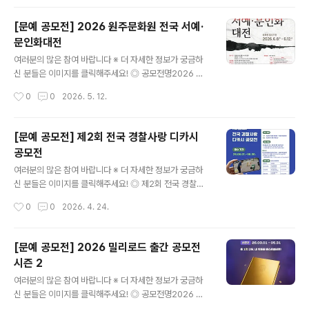
전용 응모지에 손글씨로 직접 써 주세요.온라인, 우편, 전국
교보문고 매장, 이메일 등다양한 방법으로 응모할 수 있어
[문예 공모전] 2026 원주문화원 전국 서예·
요! 총 1,000명의 입선작을 선정하고,본선 심사를 통해 으
문인화대전
뜸상 10명, 버금상 20명,심사위원상 ○명, 단체상 ○곳을
글 내용
시상합니다. 으뜸상 수상자 중 1분의 손글씨는#교보손글
여러분의 많은 참여 바랍니다 ※ 더 자세한 정보가 궁금하
씨 폰트로 제작될 예정이에요.일곱 번째 손글씨 주인공은
신 분들은 이미지를 클릭해주세요! ◎ 공모전명2026 원
바로 당신일지도! 단체 응모도 가능합니다!단체로 참여하
주문화원 전국 서예·문인화대전전통문화인 서예를 주제로
작성시간
0
0
2026. 5. 12.
시면 개인 부문에도..
한 전국 서예 문인화대전을 개최하여 현대인에게 문학의
정신을 함양하고 역량 있는 문학·예술인을 발굴하며 세대
간 화합과 전통문화 계승을 도모하는 데 목적이 있으며 이
[문예 공모전] 제2회 전국 경찰사랑 디카시
를 통해 전통문화의 접근성과 국민 참여를 높이고자『원주
공모전
문화원 전국 서예·문인화대전』을 개최하오니 많은 참여 바
글 내용
랍니다. ◎ 공모전 접수 및 응모공 모 명 :「원주문화원 전국
여러분의 많은 참여 바랍니다 ※ 더 자세한 정보가 궁금하
서예·문인화대전」홍보기간 : 2026. 4. 13.(월) ~ 6. 12.
신 분들은 이미지를 클릭해주세요! ◎ 제2회 전국 경찰사
(금)접수기간 : 2026. 6. 8.(월) ~ 6. 12.(금)응모자격 : 대
랑 디카시 공모전국민과 함께 만드는 안전한 대한민국 제2
작성시간
0
0
2026. 4. 24.
한민국 국민 누구나(연령 및 거주지 제한 없음)응모수량 : ..
회 전국 경찰사랑 디카시 공모전 ◎ 참가자격대한민국 국
민 누구나 ㅇ 일반 시민, 경찰, 경찰 가족, 학생 등 누구나 참
가 가능 ※ 한국감성시협회 주최 디카시 대상 수상자는 제
[문예 공모전] 2026 밀리로드 출간 공모전
외 ◎ 접수기간2026. 6. 1.(월) ∼ 6. 30.(화) 자정까지 도
시즌 2
착분에 한함 ◎ 결과 발표2026. 7. 31.(금)인권온에어 신
글 내용
문 및 한국감성시협회네이버 카페 게시판 ㅇ 카페 주소: htt
여러분의 많은 참여 바랍니다 ※ 더 자세한 정보가 궁금하
ps://cafe.naver.com/yunpoet ※ 시상 일정은 별도 공
신 분들은 이미지를 클릭해주세요! ◎ 공모전명2026 밀
지(예정) ◎ 공모 주제국민과 함께 만드는 안전한 대한민국
리로드 출간 공모전 시즌 2 ◎ 공모개요- 총 1억 규모 공모