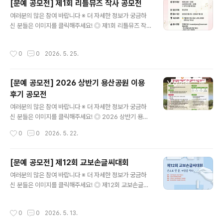
[문예 공모전] 제1회 리틀뮤즈 작사 공모전
어린이작가협회가 「제2회 창작글 공모전」을 개최합니다.이
글 내용
여러분의 많은 참여 바랍니다 ※ 더 자세한 정보가 궁금하
번 공모전은 상상력과 창의력이 가득한 어린이 작가들을
신 분들은 이미지를 클릭해주세요! ◎ 제1회 리틀뮤즈 작
발굴하고, 자신만의 이야기를 마음껏 펼칠 수 있도록 마련
사 공모전THE 1st LITTLE MUSE LYRICS CONTES
되었습니다.자유로운 형식으로 자신의 생각과 상상을 글로
T 2026 아이들의 마음이 노래가 되는 순간 아이의 순수
표현해 주세요.글쓰기를 좋아하는 초등학생·중학생 및 동
작성시간
0
0
2026. 5. 25.
한 마음을 노래로 표현하는 특별한 기회!세상에서 가장 따
일 연령대 청소년이라면 누구나 참여할 수 있습니다.여러
뜻한 가사를 찾습니다.선정된 작품은 실제 음원으로 제작
분만의 반짝이는 이야기와 창의적인 작품..
되어리틀뮤즈TV를 통해 공개됩니다. ◎ 공모 주제자유 주
[문예 공모전] 2026 상반기 용산공원 이용
제 ◎ 참가 자격키즈 부문 (8세~13세)주니어 부문 (14세
후기 공모전
~18세)※ 국적 및 성별 제한 없음 ◎ 접수 기간2026.05.
글 내용
01 ~ 07.01 ◎ 결과 발표2026.07.20 ◎ 시상 내역리틀
여러분의 많은 참여 바랍니다 ※ 더 자세한 정보가 궁금하
뮤즈 대상 상금 1,000,000원최우수상 우수상 ◎ 접수 방
신 분들은 이미지를 클릭해주세요! ◎ 2026 상반기 용산
법이메일 접수: museodyssey@naver.com ..
공원 이용 후기 공모전여러분의 용산공원에 대한 유익한
작성시간
0
0
2026. 5. 22.
경험, 개선 의견 등 이용 후기를 많은 분들과 함께 공유해
주세요! ◎ 참여 기간2026.04.27 (월) ~ 2026. 06. 30
(화) ◎ 결과 발표2026.07.22 (수) 홈페이지 게시 및 개
[문예 공모전] 제12회 교보손글씨대회
별 통보 ◎ 응모 방법1. 현장방문 | 용산어린이정원, 장교숙
글 내용
여러분의 많은 참여 바랍니다 ※ 더 자세한 정보가 궁금하
소 5단지 직접 방문2. 후기 작성 | 개인 SNS(블로그, 인스
신 분들은 이미지를 클릭해주세요! ◎ 제12회 교보손글씨
타그램, 유튜브)에 현장 방문 인증사진 포함 후기 게시3. 제
대회 응모 시작'손으로 한 줄, 마음을 적다' 누구나 참여 가
출하기 | 본 구글폼 양식에 따라 후기 게시물 인터넷 주소
능한 감성 가득한 손글씨 캠페인교보손글씨대회가 열두 번
(URL) 등 제출# 필수 해시태그#용산공원 #용산어린이정
작성시간
0
0
2026. 5. 13.
째 이야기를 시작합니다. 감명 깊게 읽은 책 속 문장을 골라
원 #장교숙소5단지 #서울가볼만한곳 #서울가..