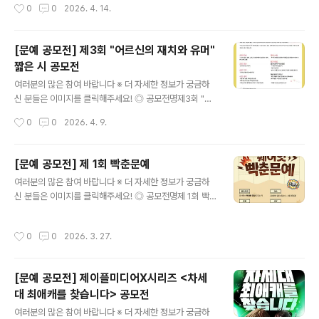
작성시간
0
0
2026. 4. 14.
◎ 응모 방법ㅇ 디..
전, 내 작품을 베스트셀러로!- 매 분기 40명을 선정하여 총
1,750만 원의 창작 지원금을 드립니다.- 다산북스, 쌤앤파
커스, 아작, 자이언트북스, RHK(알에이치코리아), 밀리의
[문예 공모전] 제3회 "어르신의 재치와 유머"
서재가 출간을 지원해 드립니다.- 출간 예정작 중 일부는 3
짧은 시 공모전
천만 원 상당의 마케팅을 지원하여 베스트셀러로 만들어드
글 내용
려요. ◎ 공모주제- 에세이, 소설, 인문, 과학, 웹소설, 웹툰
여러분의 많은 참여 바랍니다 ※ 더 자세한 정보가 궁금하
등등 제한 없음 ◎ 모집기간- 26.03.01(일) ~ 26.05.31
신 분들은 이미지를 클릭해주세요! ◎ 공모전명제3회 "어
(일)- 26년 3월 중에 신규 작품 발행하면, 추첨 1,000명에
르신의 재치와 유머" 짧은 시 공모전 ◎ 참가 자격만 65세
작성시간
0
0
2026. 4. 9.
게 추가 선물 드려요! ◎ 공모전 시상내역..
이상의 시니어 ◎ 공모 기간2026년 3월 16일~4월 30
일 ◎ 시상 내역대상 1명: 상금 200만원 및 상장최우수상
1명: 상금 100만원 및 상장우수상 10명: 문학세계사 도서
[문예 공모전] 제 1회 빡춘문예
각 10권 및 상장 ◎ 특별 사항·우수작 88편을 선정하여 작
글 내용
여러분의 많은 참여 바랍니다 ※ 더 자세한 정보가 궁금하
품집 출간 예정(한국시인협회 편) ◎ 참가 방법[참가신청
신 분들은 이미지를 클릭해주세요! ◎ 공모전명제 1회 빡
서 작성 방법]・1~10행 이내의 짧은 시・1편~10편 이내
춘문예 ◎ 참가자격일하며 빡쳐본 경험이 있다면 누구나!
반드시 이름 및 나이, 연락처, 주소를 기재해야 합니다. [제
◎ 접수기간2024/02/04 ~ 2024/04/03 ◎ 접수방법
출 방법 및 주소]・우편: 서울시 마포구 신수로59-1 문학
작성시간
0
0
2026. 3. 27.
구글 폼을 통해 원고 제출 ◎ 원고 제출 방법 (택1)구글 폼
세계사 담당자 앞・이메일: shortpoem@daum.net ..
내 직접 입력- 파일 업로드 (PDF / DOC / DOCX)- 노션
링크 제출 (공개 권한 필수) ◎ 시상 부문 및 선정 기준고구
[문예 공모전] 제이플미디어X시리즈 <차세
마 부문 : 현금 20만원- ‘그런 짓은 하지 말아야 했는데’ -
대 최애캐를 찾습니다> 공모전
내가 다른 사람을 빡치게 한 원인 제공자였던 경험글 선정
글 내용
사이다 부문 : 현금 20만원 - 빡치는 상황에 통쾌한 한마디
여러분의 많은 참여 바랍니다 ※ 더 자세한 정보가 궁금하