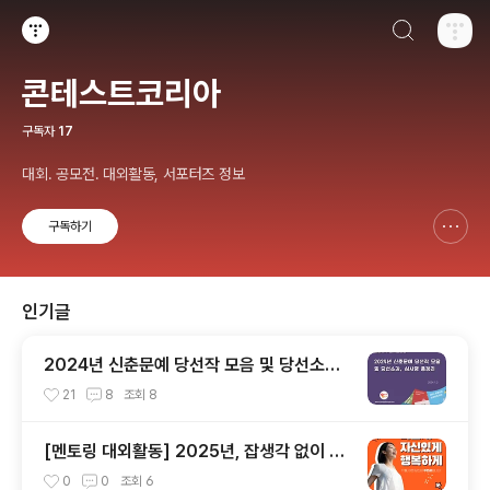
검색하기
티스토리
콘테스트코리아
구독자
17
대회. 공모전. 대외활동, 서포터즈 정보
구독하기
신고하기 레이어
열기
인기글
2024년 신춘문예 당선작 모음 및 당선소감,
심사평 총정리
21
8
조회
8
[멘토링 대외활동] 2025년, 잡생각 없이 가
장 '나답게' 성공하는 법 ㅣ자기계발 명상캠프
0
0
조회
6