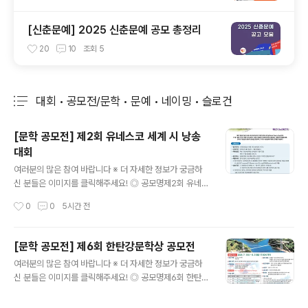
[신춘문예] 2025 신춘문예 공모 총정리
20
10
조회
5
대회 • 공모전/문학 • 문예 • 네이밍 • 슬로건
분류 전체보기
주요 글 목록
[문학 공모전] 제2회 유네스코 세계 시 낭송
대회
글 내용
여러분의 많은 참여 바랍니다 ※ 더 자세한 정보가 궁금하
신 분들은 이미지를 클릭해주세요! ◎ 공모명제2회 유네스
코 세계 시 낭송대회매년 3월 21일은 유네스코(UNESC
작성시간
0
0
5시간 전
O)가 정한 세계 시의 날(World Poetry Day)이며, 11월
1일은 국가가 정한 시의 날이다.세계 시민들이 다양한 언어
로 낭송하는 시(詩)적 표현을 통해, 언어의 다양성과 문화
[문학 공모전] 제6회 한탄강문학상 공모전
적 표현을 존중하며, 각국의 시를 통해 이해와 교류를 지향
글 내용
여러분의 많은 참여 바랍니다 ※ 더 자세한 정보가 궁금하
한다. ◎ 대 상시에 관심있는 세계 시민 성인남녀 누구나
신 분들은 이미지를 클릭해주세요! ◎ 공모명제6회 한탄강
◎ 접수기간2026년 4월 1일(수) ~ 9월 30일(수) ◎ 대
문학상 작품 공모 ◎ 응모부문- 시 또는 시조 5편- 수필 3
회 방법예선 - 음성녹음파일 심사(발표 10월 12일)본선 -
편 ◎ 응모자격전국의 기성 문인 및 공고일 기준 만 20세
11월 2일(월) 오후 2시 ◎ 본선 장소충북문학관 강당/충북