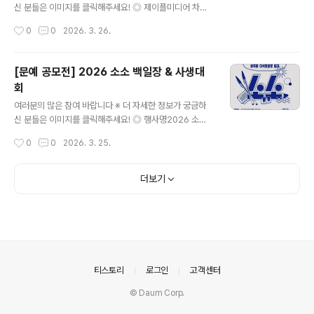
또는 행동으로 - 대리만족을 주는 경험을 담은 글 선정 혈
신 분들은 이미지를 클릭해주세요! ◎ 제이플미디어 차세
압상승 부문 : 현금 20만원 - 읽는 ..
대 최애캐를 찾습니다> 공모전차세대 최애캐를 찾습니다!
작성시간
0
0
2026. 3. 26.
최애는 기다리는 게 아니라 만들어 내는 거야 모두의 마음
을 사로잡을 차세대 최애캐는 과연 누구?차세대 최애캐를
찾습니다!제이플미디어 차세대 최애캐를 찾습니다> 공모
[문예 공모전] 2026 소소 백일장 & 사생대
전 전격 공개!총 상금 3억에 네이버시리즈 정식연재 및 단
회
독 프로모션 지원까지?! 3월 19일 접수 시작! ◎ 공모 부
글 내용
문- 장르불문(BL장르, 19세이용가 작품 제외) ◎ 지원 자
여러분의 많은 참여 바랍니다 ※ 더 자세한 정보가 궁금하
격- 신인/기성 누구나 참여 가능(만 14세 이상 가능, 미성
신 분들은 이미지를 클릭해주세요! ◎ 행사명2026 소소
년자는 법정대리인 동의하에 가능)- 단독 작업만 가능- 참
백일장 & 사생대회 ◎ 대회 일시 및 장소- 행사 일정 : 20
작성시간
0
0
2026. 3. 25.
가 작품 수 제한 없음- 수상자는 제이플미디어와 계약 진
26. 04. 04. 10시 ~ 16시- 행사 장소 : 금곡동 이석영광
행- 작가님이 온전히 저작권을 ..
장 일대 ◎ 주제당일 공지 ◎ 재료개별 지참 (원고지, 도화
지만 제공) ◎ 백일장 참가자격누구나 가능학생부 / 일반부
더보기
◎ 사생대회 참가자격누구나 가능미취학, 초등 저학년부 /
초등 고학년부 / 청소년부 / 일반부 ◎ 참가비10,000원
(농협 301-0301-5446-01 (예금주 : 소소))(선착순 지
원자 20명에게 일회용 필름카메라 증정) ◎ 지원방법사전
접수 / 현장접수 ◎ 수상특전시상식 (5/5) - 상장 수상re
memeber 1910 전시 기회 제공 (..
의안내
티스토리
로그인
고객센터
© Daum Corp.