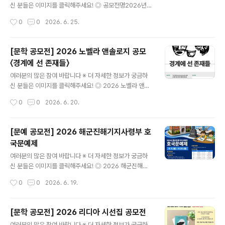
로맨스, 기타 (추리, 미스터리 등) ◎ 기간 및 일정- 접수 기
신 분들은 이미지를 클릭해주세요! ◎ 공모전명2026년
간: 2026.06.01.(월) 0시 ~ 2026.07.31.(금) 자정까지-
대한한돈협회 ｢한돈 미래인재 장학생 선발｣ ◎ 에세이 주
작성시간
0
0
2026. 6. 25.
심사 기간: 2026.08.01.(일) ~ 2..
제한돈과 관련된 다양한 주제 - 나만의 한돈 에피소드, 농
촌경제 활성화, 먹거리 안보, 지속 가능한 한돈 산업 등 ◎
자격 요건한돈을 사랑하는 국내 대학생- 대한민국 국적을
[문학 공모전] 2026 노벨라 앤솔로지 공모
가진 대학생만 가능- 1인 1작품 출품 가능 ◎ 신청 기간20
〈경계에 선 존재들〉
26년 6월 18일 (월) ~ 7월 27일 (월) ◎ 제출처kppa26
글 내용
@koreapork.or.kr (이메일 접수) ◎ 제출 서류 및 규격
여러분의 많은 참여 바랍니다 ※ 더 자세한 정보가 궁금하
[제출서류]① 참가신청서, ② 개인정보 수집·이용 및 저작
신 분들은 이미지를 클릭해주세요! ◎ 2026 노벨라 앤솔
권 동의서, ③ 재학증명서, ④ 한돈 에세이 각 1부 [제출규
로지 공모〈경계에 선 존재들〉 ◎ 공모 부문'기기기담'( http
작성시간
0
0
2026. 6. 20.
격]- 한돈 에세이는 1,000~2,000자 이내 작..
s://novela.so/occult-wiki ) 소재를 차용한 한국 오컬
트 단편소설 ◎ 공모 분량200자 원고지 기준 80~100매
내외 단편소설 ◎ 접수 기간2026년 5월 26일(화) ~ 7월
[문예 공모전] 2026 해군진해기지사령부 호
24일(금) 18:00 ◎ 선정 발표2026년 8월 31일(월) 17:
국문예제
00 노벨라 홈페이지 및 SNS 채널 ◎ 응모 자격신진, 기성
글 내용
작가 제한 없음 ◎ 응모 방법노벨라 홈페이지 온라인 접수
여러분의 많은 참여 바랍니다 ※ 더 자세한 정보가 궁금하
( https://novela.so/ko/contest) ◎ 선정 시 지원사
신 분들은 이미지를 클릭해주세요! ◎ 2026 해군진해기
항- 상금(선인세) 100만 원- 앤솔로지 단행본 출간 (202
지사령부 호국문예제2026 해군진해기지사령부 호국문예
작성시간
0
0
2026. 6. 19.
6년 1..
제는 경남 지역 초등학생을 대상으로 해군과 바다, 호국의
의미를 그림과 글로 표현하는 어린이 문예 공모전입니다.
참가자는 ‘나에게 해군이란’, ‘해군에게 쓰는 편지’, ‘제1·2
[문학 공모전] 2026 리디아 시선집 공모전
연평해전’, ‘대한해협해전’ 등 해군·해양 관련 주제를 자유
글 내용
여러분의 많은 참여 바랍니다 ※ 더 자세한 정보가 궁금하