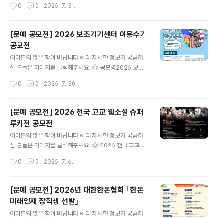
작성시간
0
0
2026. 7. 31.
이상의 일반인 ◎ 작품주제아래 제시한 내용 중 어느 하나
청주시 상당구 가덕면 은행상야로 427 ◎ 제출서류참..
는 필수(1~3 中 택일)1) 연천의 명소나 한탄강의 비경2)
분단의 애환, 또는 통일 지향3) 용서, 화해, 사랑, 평화 ◎
[문예 공모전] 2026 보조기기센터 이용수기
응모기간2026. 7. 1.(수) ~ 8. 31.(월) 17:00까지 접수된
공모전
작품에 한함. ◎ 시상내역※ 심사 결과에 따라 수상작이 없
글 내용
거나 수상 인원이 변경될 수 있음- 대상 1명 상패 및 상금 5
여러분의 많은 참여 바랍니다 ※ 더 자세한 정보가 궁금하
00만원- 금상 2명 상패 및 상금 각 200만원(총 400만
신 분들은 이미지를 클릭해주세요! ◎ 공모명2026 보조
원)- 은상 3명 상패 및 상금 각 10..
기기센터 이용수기공모전 ◎ 참가자격보조기기 사용 경험
작성시간
0
0
2026. 7. 30.
이 있는 누구나 (장애인, 보호자, 가족, 활동지원사, 지역보
조기기센터 직원 등) ◎ 접수기간2026.04.01(수)~08.1
7(월) ◎ 응모방법제공하는 양식을 내려 받아 응모 신청서
[문예 공모전] 2026 전국 고교 웹소설 슈퍼
및 원고를 작성한 후, 이메일(ksh0445@korea.kr) 제출
루키전 공모전
◎ 응모주제보조기기 이용을 통해 얻은 변화와 희망이 핵
글 내용
심 키워드입니다. (주제예시) ① 생활과 일상의 변화 사례
여러분의 많은 참여 바랍니다 ※ 더 자세한 정보가 궁금하
② 돌봄 지원의 변화 사례 ③ 기타(그 외 보조기기 이용을
신 분들은 이미지를 클릭해주세요! ◎ 2026 전국 고교 웹
통해 느낀 개인적인 경험과 생각)- 센터 서비스를 제공하는
소설 슈퍼루키전 공모전‘2026 전국 고교 웹소설 슈퍼루키
작성시간
0
0
2026. 7. 6.
자 ① 보조기기 선택˙교체 과정에서 겪은 시행착오와 개선
전’은 전국 고등학생 및 동일 연령 학교 밖 청소년을 대상으
과정② ..
로 진행되는 웹소설 공모전입니다.글링 플랫폼을 통해 참
가 신청 및 작품 연재가 가능합니다.수상자에게는 상금과
[문예 공모전] 2026년 대한한돈협회 ｢한돈
함께 글링 PRO 플랜, SBS아카데미게임학원 웹소설 강의
미래인재 장학생 선발｣
수강권, 출간 검토 등 다양한 창작 지원 혜택이 제공됩니다.
글 내용
◎ 공모주제- 참가 가능 장르: 판타지, 무협, 로맨스판타지,
여러분의 많은 참여 바랍니다 ※ 더 자세한 정보가 궁금하