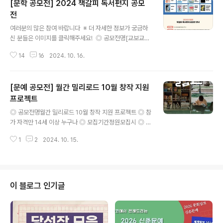
[문학 공모전] 2024 책갈피 독서편지 공모
전
글 내용
여러분의 많은 참여 바랍니다 ※ 더 자세한 정보가 궁금하
신 분들은 이미지를 클릭해주세요! ◎ 공모전명[교보교육
재단] 2024 책갈피 독서편지 공모전 ◎ 참가자격9~24
14
16
2024. 10. 16.
세 연령 누구나 ◎ 접수기간2024년 11월 24일(일) 자정
까지 ◎ 참여방식‘2024 책갈피 추천 인성도서’중 1권을
읽고 아래의 내용을 포함하여 독서편지 작성①해당 도서의
[문예 공모전] 월간 밀리로드 10월 창작 지원
선정 이유②책에서 가장 인상 깊게 다가왔던 대목③책을
읽고 난 후 경험한 내적 변화※편지 수신자(받는 이)는 ‘저
프로젝트
글 내용
자’, ‘책 속의 인물’, ‘나 자신’, ‘책을 추천하고 싶은 친구나
◎ 공모전명월간 밀리로드 10월 창작 지원 프로젝트 ◎ 참
가족’등 응모자의 생각과 마음을 전달하고 싶은 사람이라
가 자격만 14세 이상 누구나 ◎ 모집기간정원모집시 ◎ 접
면 누구나 가능 ◎ 작품분량A4 용지 1장 이상 (글꼴 신명
수 기간10월 1일(화) ~ 10월 31일(목) ◎ 지원 자격만 14
조, 글자 크기 10포인트, 줄 간격 160) ◎ 시상내역- 대상
1
2
2024. 10. 15.
세 이상 지원자 ◎ 출품 규격1화 최소 분량 1,000자 이
1명:..
상 ◎ 시상 내역우수 작품(5명) : 각 100만원 ◎ 당첨자 발
표24.11.15(금) *개별 안내 ◎ 유의사항자세한 내용은 다
음 페이지를 참고해 주세요.https://www.millie.co.kr/v
4/event/11v18e1lk386214t?nav_hidden=y?refer
이 블로그 인기글
rer=contestkorea ◎ 문 의밀리의 서재 [관리 > 고객
센터 > 1:1문의] 또는, 안내 페이지 내 댓글로 문의 부탁드
립니다. ◎ 담당자 TIP- 추천 영감 키워드 '독파민'으로 글
을..