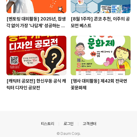
[멘토링 대외활동] 2025년, 잡생
[8월 1주차] 콘코 추천, 이주의 공
각 없이 가장 '나답게' 성공하는 법
모전 베스트
ㅣ자기계발 명상캠프
[캐릭터 공모전] 한신우동 공식 캐
[행사 대외활동] 제42회 전국연
릭터 디자인 공모전
꽃문화제
의안내
티스토리
로그인
고객센터
© Daum Corp.