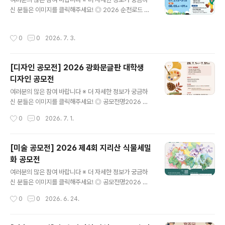
행하는 체험형 의류 제작 콘테스트입니다. ◎ 공모 과제의
신 분들은 이미지를 클릭해주세요! ◎ 2026 순천로드 창
류 제작 콘테스트 ◎ 접수 일정- 접수 기간 : 2026. 06. 2
작캠프대한민국 문화도시 순천에서 열리는 「2026 순천로
5.(목) ~ 07. 10.(금)- 선정 발표 : 2026. 07. 13.(월) / 개
드 창작캠프」 참가자를 다음과 같이 모집합니다.웹툰과 애
별 안내 및 패딧 공식 채널 발표 ◎ 참가 대상옷을 만들고
작성시간
0
0
2026. 7. 3.
니메이션 제작 능력을 보유한 예비 창작자들의 많은 관심
싶은 누구나예비 디자이너, 학생, 1인 브랜드, ..
과 참여 바랍니다. ◎ 모집기간2026. 6. 29.(월) ~ 7. 16.
(목) ◎ 모집대상웹툰과 애니메이션에 관심·경력이 있는 청
[디자인 공모전] 2026 광화문글판 대학생
년 창작자(전국 / 19세~45세) ◎ 모집인원• 웹툰: 40명•
디자인 공모전
애니메이션: 40명→ 총 80명 ◎ 캠프일정• 웹툰 : 7. 27.
글 내용
(월) ~ 7. 31.(금)• 애니메이션 : 8. 3.(월) ~ 8. 7.(금) ◎ 주
여러분의 많은 참여 바랍니다 ※ 더 자세한 정보가 궁금하
요 프로그램• 메가톤급 전문가 집중 멘토링• 유명 작가·감
신 분들은 이미지를 클릭해주세요! ◎ 공모전명2026 교
독 초청 특강• 순천 명소..
보생명 광화문글판 대학생 디자인 공모전 ◎ 공모일시26.
작성시간
0
0
2026. 7. 1.
7.1(수) - 7.31(금) ◎ 공모주제(가을편 문안)가지 않은 곳
은 모두 미래다그날 만나지 못했던 그 사람도읽지 않은 그
책의 몇 페이지도- 이문재 샹그리라> ◎ 공모자격국내외
[미술 공모전] 2026 제4회 지리산 식물세밀
대학(원) 재학·휴학생* 개인 참가 또는 3인 이하 팀 참가*
화 공모전
개인/팀 통산 1 작품만 참가 가능 ◎ 접수방법- 교보생명
글 내용
홈페이지 kyobo.com -> 회사소개 -> 광화문글판* 제
여러분의 많은 참여 바랍니다 ※ 더 자세한 정보가 궁금하
출양식: 가로 2000px X 세로 800px* 3MB이하 이미지
신 분들은 이미지를 클릭해주세요! ◎ 공모전명2026 제4
(JPG 또는 PNG) 및 PDF 파일 함께 제출 ◎ 시상내역-
회 지리산 식물세밀화 공모전 ◎ 공모주제- 지리산에 자생
작성시간
0
0
2026. 6. 24.
대상(1편) | 상금 300만 원 + 광화문글판 게시..
하는 식물자원 663종*국립생물자원관 한반도의 생물다
양성(https://species.nibr.go.kr/index.do>자료실>
생물탐구>한반도의 꽃 탐사> 지리산 의 식물자원 663종