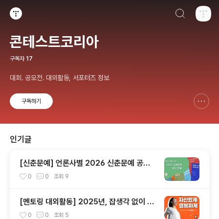
검색하기
티스토리
콘테스트코리아
구독자
17
대회. 공모전. 대외활동, 서포터즈 정보
구독하기
신고하기 레이어
열기
인기글
[신춘문예] 언론사별 2026 신춘문예 공고
모음
0
0
조회
9
[멘토링 대외활동] 2025년, 잡생각 없이 가
장 '나답게' 성공하는 법 ㅣ자기계발 명상캠프
0
0
조회
5