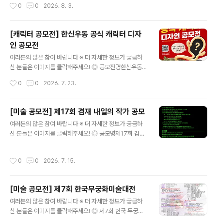
작성시간
0
0
2026. 8. 3.
01~09.18수상자 발..
AI활용 가능합니다. ◎ 참가자격대한민국 국민 누구나개
인 또는 4인 이하 팀으로 참여 가능 ◎ 접수기간2026. 7.
17(금) ~ 9. 7(월) 23:00까지 ◎ 발표일26.9.11(금) ◎
[캐릭터 공모전] 한신우동 공식 캐릭터 디자
공모 부문이미지｜카드뉴스, 자작시·시화, 인스타툰 등영
인 공모전
상｜1080×1920 세로형 숏폼 ◎ 공모 주제① 부모님 활
글 내용
력 뿜뿜 프로젝트! AI로 전하는 웰포유② 남재현 산양유단
여러분의 많은 참여 바랍니다 ※ 더 자세한 정보가 궁금하
백질을 AI로 시각화하다③ 나의 건강·부모님 건강 비결 공
신 분들은 이미지를 클릭해주세요! ◎ 공모전명한신우동
유 ◎ 참여 방법작품을 본인 SNS에 업로드한 후 필수 해
공식 캐릭터 디자인 공모전 ◎ 공모주제한신우동 브랜드를
작성시간
0
0
2026. 7. 23.
시태그를 포함해 주세요.#웰포유더당당 #웰포유콘테스트
대표할 수 있는 창의적이고 개성 있는 캐릭터 디자인. ◎
업로드한 게시물..
참가자격대한민국 국민 누구나 ◎ 접수기간2026.07.01
~2026.07.31 ◎ 수상발표2026년 08월 중 ◎ 참여방
[미술 공모전] 제17회 겸재 내일의 작가 공모
법1. 캐릭터 디자인 제작2. 참가신청서 작성 및 구글드라이
글 내용
여러분의 많은 참여 바랍니다 ※ 더 자세한 정보가 궁금하
브 작품 공유 링크 첨부 ◎ 시상내역- 대상 (1명) : 100만
신 분들은 이미지를 클릭해주세요! ◎ 공모명제17회 겸재
원- 최우수상 (1명) : 50만원※ 심사 결과에 따라 적격 작품
내일의 작가 공모 ◎ 응모자격만 20세 이상 만 40세 이하
이 없을 경우 시상하지 않을 수 있습니다.※ 상금에 대한 제
(26.7.1 기준) ◎ 일 정- 접수기간 ㅣ 2026년 7월 14일
세공과금은 관련 법령에 따라 수상자 본인 부담으로 공제
작성시간
0
0
2026. 7. 15.
(화) ~ 8월 5일(수)- 수상작 선정발표 ㅣ 2026년 8월말
후 지급됩니다. ◎ 문의phyunsoo1227@gmail.com
예정 ◎ 작품형식평면 시각예술 분야 ◎ 응모작품70~10
많..
0호 (3년 이내 미발표작) ◎ 시상내역총 9명 선정(부스 전
[미술 공모전] 제7회 한국무궁화미술대전
시 개최 및 홍보물 제작)대 상) 1명 / 800만원 (작품 매입
글 내용
상금), 차기년도 개인전 개최최우수상) 1명 / 500만원 (작
여러분의 많은 참여 바랍니다 ※ 더 자세한 정보가 궁금하
품 매입상금)우 수 상) 2명 / 350만원 (작품 매입상금)내
신 분들은 이미지를 클릭해주세요! ◎ 제7회 한국 무궁화