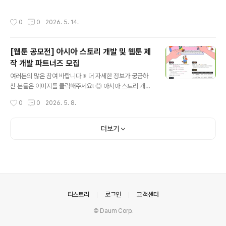
가치가게 광고 공모전 ◎ 참가자격전국민 누구나 참여 가
설계하는 추모조형작품 및 추모공간 디자인을 기다립니다.
능 ◎ 접수기간2026. 5. 5.(화) ~ 2026. 5. 20.(tn) ◎
현재가 과거를 애도하고, 희생된 시민들을 기억하며, 그 기
작성시간
0
0
2026. 5. 14.
공모주제보령 로컬 브랜드 편집숍 ‘가치가게’를 자유롭게
억이 도시의 일부가 될 차례입니다. ◎ 참가자격대한민국
표현한 광고 콘텐츠 제작 ◎ 참여형식AI 이미지, 손그림,
국적으로 미술, 건축, 조경, 디자..
포스터, 영상, 사진 광고 등 자유 형식 제작 가능 ◎ 심사방
[웹툰 공모전] 아시아 스토리 개발 및 웹툰 제
식1차 내부 심사를 통해 5개 작품 선정 후 인스타그램 좋아
작 개발 파트너즈 모집
요 및 댓글 국민투표를 통해 최종 순위 결정 ◎ 시상내역1
글 내용
등(1명) 10만원 상당 가치가게 상품박스2등(1명) 5만원
여러분의 많은 참여 바랍니다 ※ 더 자세한 정보가 궁금하
상당 가치가게 상품박스3등(3명) 3만원 상당 가치가게 상
신 분들은 이미지를 클릭해주세요! ◎ 아시아 스토리 개발
품박스 ◎ 유의사항1인 다수 작품 출품 가능하며 중복 수
및 웹툰 제작 개발 파트너즈 모집아시아의 다양한 이야기
작성시간
0
0
2026. 5. 8.
상은..
를 발굴하고, 웹툰 콘텐츠로 확장할 기업 파트너를 찾습니
다. ◎ 참가자격웹툰 개발·제작 경험이 있거나 개발·제작할
수 있는 능력이 있는 웹툰 플랫폼 또는 제작사※ 공모 신청
더보기
기준 국내 법인사업자 ◎ 공모 분야1. 내부IP : 재단에서 지
정한 아시아 스토리2. 자유주제 : 아시아 문화를 활용한 자
유주제* 웹툰 제작 대상으로 선정된 기업은 계약종료기간
인 2026년 12월 4일까지 1개 작품당 15화 이상 개발 완
료하여야 함 (1화 당 50컷 이상 기준)* 웹툰 개발 기간 중,
‘중간발표’ 및 ‘결과발표’ 진행 예정 ◎ 공모 일정- 공모..
의안내
티스토리
로그인
고객센터
© Daum Corp.