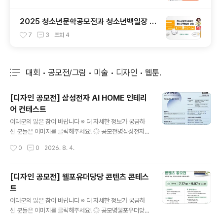
2025 청소년문학공모전과 청소년백일장 총
정리
7
3
조회
4
대회 • 공모전/그림 • 미술 • 디자인 • 웹툰.
분류 전체보기
주요 글 목록
[디자인 공모전] 삼성전자 AI HOME 인테리
어 컨테스트
글 내용
여러분의 많은 참여 바랍니다 ※ 더 자세한 정보가 궁금하
신 분들은 이미지를 클릭해주세요! ◎ 공모전명삼성전자
블루스페이스 멤버십을 위한 AI HOME Interior Design
작성시간
0
0
2026. 8. 4.
Contest 삼성전자 AI 기반 주거 공간 디자인 공모전 ◎
응모자격인테리어·가구사 디자인 관련 종사자(개인 및 법
인사업자 소속) ◎ 공모주제Space for AI, Design for
[디자인 공모전] 웰포유더당당 콘텐츠 콘테스
Life(AI 가전을 품은 주거 공간 디자인) ◎ 공모 분야(택1)
트
1. AI키친: 냉장고, 후드일체형 인덕션, AI 스팀, 식기세척
글 내용
기 등 주방 설계2. AI리빙 : TV, 시스템에어컨, 공기청정기
여러분의 많은 참여 바랍니다 ※ 더 자세한 정보가 궁금하
등 거실 설계※ 자세한 제품 AI 기능과 가이드 팁은 삼성 비
신 분들은 이미지를 클릭해주세요! ◎ 공모명웰포유더당당
즈니스 닷컴 공지사항 참고 ◎ 공모일정접수 : 2026.08.
콘텐츠 콘테스트나의 건강 콘텐츠를 자유롭게 뽐내주세요.