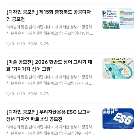
및 도화지를 교부해 드립니다. 아울러 특별 행사로 정성껏
준비한 '주먹밥 나누기' 순서도 마련되어 있으니 많은 참여
[디자인 공모전] 제15회 충청북도 공공디자
부탁드립니다. ◎ 대회 일시 및 장소- 일시 : 2026. 06. 1
인 공모전
3. (토) 09:30~16:00 - 장소 : 5:18기념공원 대동광장
글 내용
(서구 상무민주로 61) ◎ 대회부문그림그리기/ 글쓰기 ◎
여러분의 많은 참여 바랍니다 ※ 더 자세한 정보가 궁금하
참가대상- 학생부 : 유치원, 초등학생, 중학생, 고등학생-
신 분들은 이미지를 클릭해주세요! ◎ 공모전명제15회 충
일반부 : 대학생, 성인 ◎ 접수방법구글폼을 통한 온라인
청북도 공공디자인 공모전 ◎ 공모주제충북의 미래를 디자
작성시간
0
0
2026. 5. 29.
사전접수(사전 접수자 기념품 증정) ◎ 참가비무료 ◎ ..
인하라! RE-DISIGN CHUNGBUK ◎ 공모분야‣ (공공
공간) 지역을 활성화하고 문화적 특색을 살릴 수 있는 공간‧
환경디자인- 문화·체험·휴게공간, 광장·보행 공간 계획 및
[미술 공모전] 2026 한반도 상어 그리기 대
시설물 배치 계획 등 ‣ (공공건축물) 지역을 대표할 수 있는
회 '가지가지 상어 그림'
상징성 있는 건축물 디자인 - 공공청사, 도서관, 공연장, 주
글 내용
거시설, 커뮤니티센터 등 ‣ (시각이미지) 도내 관광 지도
여러분의 많은 참여 바랍니다 ※ 더 자세한 정보가 궁금하
(테마별, 코스별), 주요 관광지 아이콘- 테마별 관광 코스
신 분들은 이미지를 클릭해주세요! ◎ 공모명가지가지 상
(지도) 및 주요 관광 명소 상징 아이콘 디자인 ◎ 참가자격
어 그림 ◎ 응모자격상어에 관심있는 누구나 ◎ 일정- 접
작성시간
0
0
2026. 5. 27.
전 국민 누구나(대학·일반부, 고등부(동 연령대 청소년) ◎
수기간 | 2026년 5월 8일(금) ~ 6월 7일(일)- 수상작 선
접..
정발표 | 2026년 6월 16일(화) ◎ 응모주제한반도의 상
어- 우리 바다의 상어를 알리자! 상어의 모습을 자유롭게
[디자인 공모전] 우리자산운용 ESG 보고서
표현해주세요. ◎ 접수안내구글폼을 통해 접수https://for
청년 디자인 파트너십 공모전
ms.gle/aafaXQm3fRPS9apz9 ◎ 작품형식- 손그림
글 내용
또는 디지털 아트- 10MB이내의 이미지 파일(PDF, JPG,
여러분의 많은 참여 바랍니다 ※ 더 자세한 정보가 궁금하
PNG)로 제출- 손그림의 경우 종이 규격은 상관없음 ◎ 시
신 분들은 이미지를 클릭해주세요! ◎ 공모전명우리자산운
상내역- 대상 | 1명 | 파타고니아 그래픽 매클루어 햇 + 테
용 ESG 보고서 청년 디자인 파트너십 공모전[2025 우리