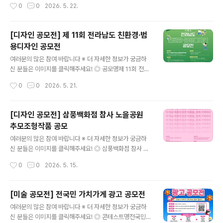
작성시간
0
0
2026. 5. 22.
라비아 미니 힙 팩- 최우수..
자산운용 ESG 보고서] 디지털 책자 디자인(당사 제공 텍
스트 원고를 활용한 정보 시각화) ◎ 대상- 전국 청년 누구
나 (청년기본법 기준 만 19세 이상 ~ 만 34세 이하)- 개인
[디자인 공모전] 제 11회 전라남도 친환경·범
또는 최대 3인 팀 구성 가능 ◎ 일정- 접수 기간: 2026년
용디자인 공모전
5월 11일(월) ~ 5월 31일(일) 자정까지- 심사 일정: 202
글 내용
6년 6월 1일(월) ~ 6월 5일(금) - 결과 발표: 2026년 6월
여러분의 많은 참여 바랍니다 ※ 더 자세한 정보가 궁금하
8일(월), 당사 홈페이지 內- 시상식: 2026년 6월 15일
신 분들은 이미지를 클릭해주세요! ◎ 공모명제 11회 전라
(월) 14시※ 오프라인 시상식은 당사 대회의실(여의대로 1
남도 친환경·범용디자인 공모전 ◎ 공모 주제모두가 GRE
작성시간
0
0
2026. 5. 21.
08 파크원 타워1 37층)에서 ..
EN 전남, 모두를 위한 디자인- 탄소중립, 자연친화적 요소
를 반영한 친환경 공공디자인- 연령, 성별, 장애 여부와 관
계없이 누구나 이용 가능한 범용디자인 적용 ◎ 참가 자격
[디자인 공모전] 삼풍백화점 참사 노을공원
제한없음- 출품 수: 1인 2점 이내 출품 가능 (공동출품은 3
추모조형작품 공모
인까지 가능)- 중복출품: 개인 또는 팀으로 중복 출품 가능
글 내용
(단, 1인은 1팀만 소속) ◎ 공모 일정접수: 2026. 7. 1.(수)
여러분의 많은 참여 바랍니다 ※ 더 자세한 정보가 궁금하
~ 7. 31.(금) 18:00까지결과발표: 2026. 9. 18.(금) ◎ 제
신 분들은 이미지를 클릭해주세요! ◎ 삼풍백화점 참사 노
출물아래 제출물을 하나의 폴더에 넣어 zip으로 압축- 출
을공원 추모조형작품 공모"더 이상 외롭지 않은 이름들, 함
작성시간
0
0
2026. 5. 15.
품신청서 및 작품설명서: 서식1, ..
께 기억하다"삼풍백화점 참사 희생자를 추모하고, 재난의
기억과 교훈을 다음 세대에 전달하기 위한 추모조형작품
및 추모공간 디자인 공개모집. 삼풍백화점 참사를 통해 우
[미술 공모전] 전국민 가치가게 광고 공모전
리는 과거의 희생이 오늘의 사회를 지탱하고 있음을 기억
글 내용
여러분의 많은 참여 바랍니다 ※ 더 자세한 정보가 궁금하
하고자 합니다. 잊혀진 외로운 이름들을 함께 기억할 수 있
신 분들은 이미지를 클릭해주세요! ◎ 콘테스트명전국민
는 '애도의 장'을, 재난의 교훈을 미래로 잇는 '기억의 장'을