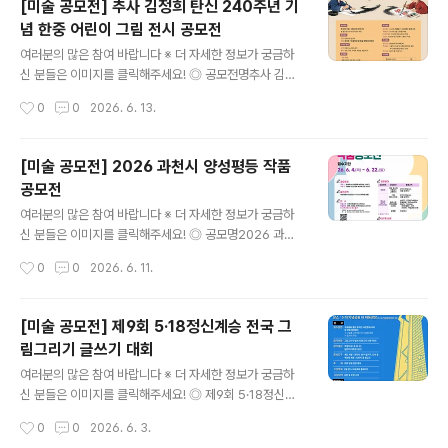
[미술 공모전] 추사 김정희 탄신 240주년 기
중 택 1 (QR코드 참고) ◎ 공모부문성인부, 중고등부, 초등
념 한중 어린이 그림 전시 공모전
부(비재학 청소년은 청소년증 등의 증빙을 갖추어 접수) ◎
글 내용
접수기간2026. 7. 23.(목) ~ 7. 29.(수) / 7일간 ◎ 접수
여러분의 많은 참여 바랍니다 ※ 더 자세한 정보가 궁금하
처- (57660) 전남 구례군 구례읍 동산1길 29 한국압화박
신 분들은 이미지를 클릭해주세요! ◎ 공모전명추사 김정
물관- 우편접수는 2026. 7. 29.(수) 우체국 소인까지 인정
희 탄신 240주년 기념 한중 어린이 그림 전시 공모전 ◎
작성시간
0
0
2026. 6. 13.
◎ 심사2026. 8. 6.(..
참가자격유치부 / 초등학생 및 동일 연령대 어린이 ◎ 접수
기간2026. 6. 15(월) ~ 2026. 6. 20(토) ◎ 규격 및 형
식규격 - 8절 또는 4절 도화지형식 - 자유 (서화, 수채화,
[미술 공모전] 2026 과천시 양성평등 작품
색연필, 붓글씨 등) ◎ 참가방법참가신청서 다운로드 후 작
공모전
성, 작품이미지 첨부하여 이메일 접수arteum2010@na
글 내용
ver.com 이후 입상 선정 시 원본 작품 제출 필수 (추후 공
여러분의 많은 참여 바랍니다 ※ 더 자세한 정보가 궁금하
지) ◎ 전시개요- 전시기간: 2026. 7. 11 ~ 2026. 9. 30
신 분들은 이미지를 클릭해주세요! ◎ 공모명2026 과천
- 전시장소: 스플라스 리솜 및 국제포럼 행사장 일원, 추사
시 양성평등 작품 공모전 ◎ 참가자격양성평등에 관심있는
작성시간
0
0
2026. 6. 11.
기념관(추사 예산군 소재)- 전..
전국민 누구나 ◎ 공모주제주제 1 : 일상에서 양성평등 실
천하는 이야기주제 2 : 저출생 시대, 함께 살아갈 미래 이야
기 ◎ 공모분야- 초등부 : 그림, 포스터, 그림일기, 그림동
[미술 공모전] 제9회 5·18정신계승 전국 그
시 (272x394mm) 8절 도화지- 청소년, 일반부(13세 이
림그리기 글쓰기 대회
상) : 그림, 캘리그라피 (272x394mm) 8절 도화지→일
글 내용
러스트, 만화(웹툰), AI아트*사이즈 : 1028x1489px / 파
여러분의 많은 참여 바랍니다 ※ 더 자세한 정보가 궁금하
일용량 : 100mb 이하 / 해상도 300dpi*만화(웹툰) : 6컷
신 분들은 이미지를 클릭해주세요! ◎ 제9회 5·18정신계
/ AI아트 : 작업과정 기재→공예품 : 자유형식 ◎ 시상 및
승 전국 그림그리기 글쓰기대회본 대회는 당일 현장 접수
작성시간
0
0
2026. 6. 3.
상금- 초등부 : 최우수 1명(20..
가 가능하며, 대회 당일 주제 발표와 함께 현장에서 원고지