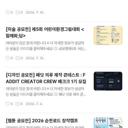
일의 작가) 4명 / 각100만원 (시상금)특 별 상) 1명 / 500
미술대전제7회 한국무궁화미술대전은 출품료 없이 무료로
만원 (작품 매입상금)..
개최되는 국제 공모전으로, 제5회 문화체육관광부장관상
작성시간
0
0
2026. 7. 10.
에 이어 제7회 통일부장관상 등 권위 있는 시상을 통해 나
라꽃 무궁화의 예술적 가치를 세계로 확장하는 무궁무진
축제입니다. ◎ 출품부문1. 일반부- 회화: 한국화, 서양화,
[미술 공모전] 제5회 어린이환경그림대회 <
현대화, 기타 등 (유화,아크릴화,수채화...자유)- 서예 : 한
함께화;담>
문, 한글, 캘리그래피, 문인화, 선묵화, 민화- 사진- 디자인:
글 내용
일러스트레이션, 포스터 및 기타...- 공예: 도자기, 서각, 기
여러분의 많은 참여 바랍니다 ※ 더 자세한 정보가 궁금하
타- 조각2. 학생부- 한국화, 유화, 수채화, 크레파스화, 파
신 분들은 이미지를 클릭해주세요! ◎ 공모명제5회 어린이
스텔화, 연필화, 문인화,서예, 공예, 포스터, 기타 등 자유..
환경그림대회 함께화;담> 어린이환경그림대회 함께화;담>
작성시간
0
0
2026. 7. 10.
은 JB주식회사의 재정후원, 기후에너지 환경부·충청남도·
충청남도교육청·세종특별자치시·세종특별자치시교육청·충
남예술교육지원단이 공식 후원하는 중부재단의 어린이환
[디자인 공모전] 패딧 의류 제작 콘테스트 : F
경그림대회입니다. ◎ 대회주제사랑, 화해 그리고 함께 ◎
ADDIT CREATOR CREW 패크크 1기 모집
참가자격충남·세종에 거주하는 예비초등학생 및 초등학교
글 내용
1학년~6학년*예비초등학생 : 2027년 3월 초등학교 입
여러분의 많은 참여 바랍니다 ※ 더 자세한 정보가 궁금하
학을 앞둔 아동(2020년생) ◎ 형식1) 일반회화 / 디자인&
신 분들은 이미지를 클릭해주세요! ◎ 패딧 의류 제작 콘테
일러스트 부문 : 8절 도화지 (한국화는 5절 한지 사용), 자
스트FADDIT CREATOR CREW 패크크 1기 모집 복잡
작성시간
0
0
2026. 7. 4.
유로운 회화도구 선택(물감, 크레용, 색연필 등)2) 디지털
한 지원서 대신 디자인 한 장으로 지원해 주세요.아이디어
회화 부문 : A4(2480*3508p..
가 옷이 되는 순간, 패딧이 함께합니다.패딧에서 제공하는
무료 템플릿과 에셋을 활용해나만의 의류 디자인을 작업지
[웹툰 공모전] 2026 순천로드 창작캠프
시서로 완성하고선정 시 실제 의류 샘플 제작까지함께 진
글 내용
여러분의 많은 참여 바랍니다 ※ 더 자세한 정보가 궁금하