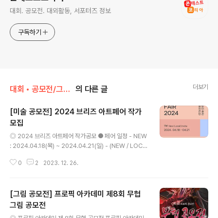
대회. 공모전. 대외활동, 서포터즈 정보
구독하기
더보기
대회 • 공모전/그림 • 미술 • 디자인 • 웹툰.
의 다른 글
[미술 공모전] 2024 브리즈 아트페어 작가
모집
글 내용
◎ 2024 브리즈 아트페어 작가공모 ● 페어 일정 - NEW
: 2024.04.18(목) ~ 2024.04.21(일) - (NEW / LOCA
L / INVITE 초대작가 1~2명 예정) - NOW : 2024.04.2
0
2
2023. 12. 26.
5(목) ~ 2024.04.28(일) - (NOW / GLOBAL / COLL
AB 콜라보레이션 부문) ● 페어 장소 : 예술의전당 한가람
미술관 2층 ● 참여 작가 : 총 100여명 규모 (NEW 30명
[그림 공모전] 프로픽 아카데미 제8회 무협
내외 /NOW 40명 내외 / 프라이즈 2명 / 기타 LOCAL, G
LOBAL 트랙 등 ) ◎ 모집인원 - NEW 30명, NOW 40
그림 공모전
글 내용
명 내외 ◎ 공모대상 ● 공모 대상 (공통) - 시각예술 분야