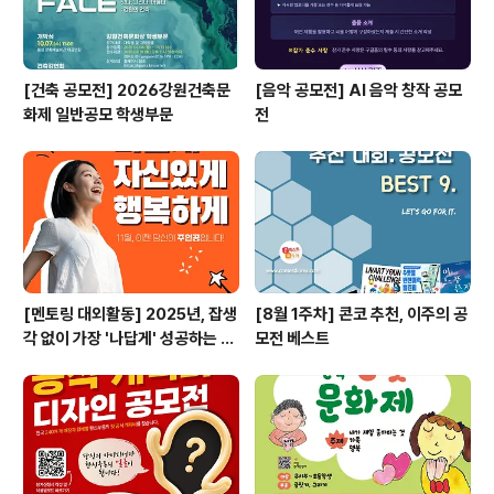
[건축 공모전] 2026강원건축문
[음악 공모전] AI 음악 창작 공모
화제 일반공모 학생부문
전
[멘토링 대외활동] 2025년, 잡생
[8월 1주차] 콘코 추천, 이주의 공
각 없이 가장 '나답게' 성공하는 법
모전 베스트
ㅣ자기계발 명상캠프