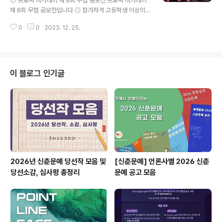
◎ 프로픽 아카데미 제 8회 무협 공모전 프로픽 아카데미
에서 활동하며 예술활동이 주업인 사람, 앞으로도 계속 예
제 8회 무협 공모전입니다 ◎ 참가자격 고등학생 이상의
술작업을 해나갈 사람 - 평면, 조소, 설..
누구나 ◎ 접수기간 2023.12.01 ~ 2024.01.31 ◎ 공모
0
0
2023. 12. 25.
주제 무협요소가 포함된 그림 ex) 무협 요소가 등장한 캐
릭터, 무협 요소가 포함된 배경원화 ◎ 응모방법 온라인 접
수 : https://bit.ly/4867yrE ▶ 프로픽 카페가입 ▶ 공모
전안내 ▶ 공모전 참가신청 [ 참여 방법 ] ※ 사이즈는 가로
(4500 x 3000), 세로 (3000 x 4500) 원하시는 파일을
이 블로그 인기글
다운 받으셔서 참여하시면 됩니다. 1. 게시글에 첨부 된 파
일을 다운로드 합니다. 2. 가로: 4500 x 3000 / 세로: 30
00 x 4500 으로 부문 상관 없이 파일을 다운 받으시면 됩
니다. (※..
2026년 신춘문예 당선작 모음 및
[신춘문예] 언론사별 2026 신춘
당선소감, 심사평 총정리
문예 공고 모음