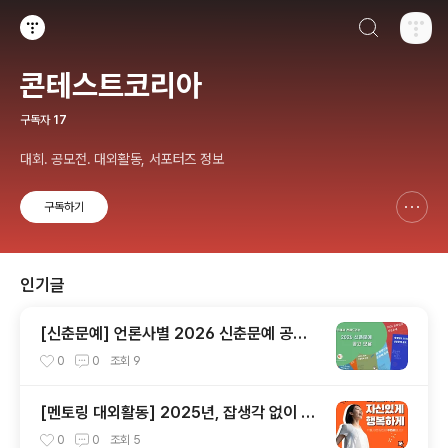
검색하기
티스토리
콘테스트코리아
구독자
17
대회. 공모전. 대외활동, 서포터즈 정보
구독하기
신고하기 레이어
열기
인기글
[신춘문예] 언론사별 2026 신춘문예 공고
모음
0
0
조회
9
[멘토링 대외활동] 2025년, 잡생각 없이 가
장 '나답게' 성공하는 법 ㅣ자기계발 명상캠프
0
0
조회
5