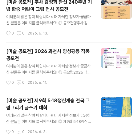
[미술 공모전] 추사 김정희 탄신 240주년 기
중 택 1 (QR코드 참고) ◎ 공모부문성인부, 중고등부, 초등
념 한중 어린이 그림 전시 공모전
부(비재학 청소년은 청소년증 등의 증빙을 갖추어 접수) ◎
글 내용
접수기간2026. 7. 23.(목) ~ 7. 29.(수) / 7일간 ◎ 접수
여러분의 많은 참여 바랍니다 ※ 더 자세한 정보가 궁금하
처- (57660) 전남 구례군 구례읍 동산1길 29 한국압화박
신 분들은 이미지를 클릭해주세요! ◎ 공모전명추사 김정
물관- 우편접수는 2026. 7. 29.(수) 우체국 소인까지 인정
희 탄신 240주년 기념 한중 어린이 그림 전시 공모전 ◎
작성시간
0
0
2026. 6. 13.
◎ 심사2026. 8. 6.(..
참가자격유치부 / 초등학생 및 동일 연령대 어린이 ◎ 접수
기간2026. 6. 15(월) ~ 2026. 6. 20(토) ◎ 규격 및 형
식규격 - 8절 또는 4절 도화지형식 - 자유 (서화, 수채화,
[미술 공모전] 2026 과천시 양성평등 작품
색연필, 붓글씨 등) ◎ 참가방법참가신청서 다운로드 후 작
공모전
성, 작품이미지 첨부하여 이메일 접수arteum2010@na
글 내용
ver.com 이후 입상 선정 시 원본 작품 제출 필수 (추후 공
여러분의 많은 참여 바랍니다 ※ 더 자세한 정보가 궁금하
지) ◎ 전시개요- 전시기간: 2026. 7. 11 ~ 2026. 9. 30
신 분들은 이미지를 클릭해주세요! ◎ 공모명2026 과천
- 전시장소: 스플라스 리솜 및 국제포럼 행사장 일원, 추사
시 양성평등 작품 공모전 ◎ 참가자격양성평등에 관심있는
작성시간
0
0
2026. 6. 11.
기념관(추사 예산군 소재)- 전..
전국민 누구나 ◎ 공모주제주제 1 : 일상에서 양성평등 실
천하는 이야기주제 2 : 저출생 시대, 함께 살아갈 미래 이야
기 ◎ 공모분야- 초등부 : 그림, 포스터, 그림일기, 그림동
[미술 공모전] 제9회 5·18정신계승 전국 그
시 (272x394mm) 8절 도화지- 청소년, 일반부(13세 이
림그리기 글쓰기 대회
상) : 그림, 캘리그라피 (272x394mm) 8절 도화지→일
글 내용
러스트, 만화(웹툰), AI아트*사이즈 : 1028x1489px / 파
여러분의 많은 참여 바랍니다 ※ 더 자세한 정보가 궁금하
일용량 : 100mb 이하 / 해상도 300dpi*만화(웹툰) : 6컷
신 분들은 이미지를 클릭해주세요! ◎ 제9회 5·18정신계
/ AI아트 : 작업과정 기재→공예품 : 자유형식 ◎ 시상 및
승 전국 그림그리기 글쓰기대회본 대회는 당일 현장 접수
작성시간
0
0
2026. 6. 3.
상금- 초등부 : 최우수 1명(20..
가 가능하며, 대회 당일 주제 발표와 함께 현장에서 원고지