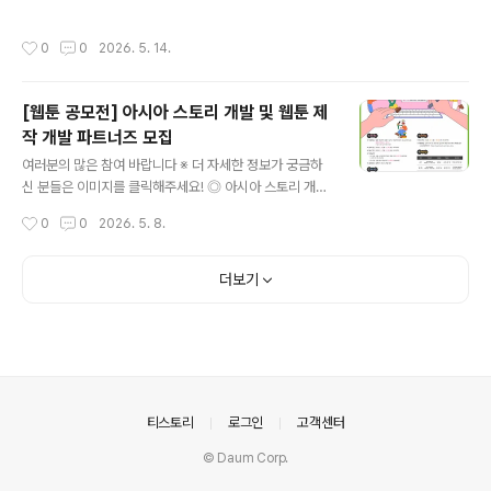
가치가게 광고 공모전 ◎ 참가자격전국민 누구나 참여 가
설계하는 추모조형작품 및 추모공간 디자인을 기다립니다.
능 ◎ 접수기간2026. 5. 5.(화) ~ 2026. 5. 20.(tn) ◎
현재가 과거를 애도하고, 희생된 시민들을 기억하며, 그 기
작성시간
0
0
2026. 5. 14.
공모주제보령 로컬 브랜드 편집숍 ‘가치가게’를 자유롭게
억이 도시의 일부가 될 차례입니다. ◎ 참가자격대한민국
표현한 광고 콘텐츠 제작 ◎ 참여형식AI 이미지, 손그림,
국적으로 미술, 건축, 조경, 디자..
포스터, 영상, 사진 광고 등 자유 형식 제작 가능 ◎ 심사방
[웹툰 공모전] 아시아 스토리 개발 및 웹툰 제
식1차 내부 심사를 통해 5개 작품 선정 후 인스타그램 좋아
작 개발 파트너즈 모집
요 및 댓글 국민투표를 통해 최종 순위 결정 ◎ 시상내역1
글 내용
등(1명) 10만원 상당 가치가게 상품박스2등(1명) 5만원
여러분의 많은 참여 바랍니다 ※ 더 자세한 정보가 궁금하
상당 가치가게 상품박스3등(3명) 3만원 상당 가치가게 상
신 분들은 이미지를 클릭해주세요! ◎ 아시아 스토리 개발
품박스 ◎ 유의사항1인 다수 작품 출품 가능하며 중복 수
및 웹툰 제작 개발 파트너즈 모집아시아의 다양한 이야기
작성시간
0
0
2026. 5. 8.
상은..
를 발굴하고, 웹툰 콘텐츠로 확장할 기업 파트너를 찾습니
다. ◎ 참가자격웹툰 개발·제작 경험이 있거나 개발·제작할
수 있는 능력이 있는 웹툰 플랫폼 또는 제작사※ 공모 신청
더보기
기준 국내 법인사업자 ◎ 공모 분야1. 내부IP : 재단에서 지
정한 아시아 스토리2. 자유주제 : 아시아 문화를 활용한 자
유주제* 웹툰 제작 대상으로 선정된 기업은 계약종료기간
인 2026년 12월 4일까지 1개 작품당 15화 이상 개발 완
료하여야 함 (1화 당 50컷 이상 기준)* 웹툰 개발 기간 중,
‘중간발표’ 및 ‘결과발표’ 진행 예정 ◎ 공모 일정- 공모..
의안내
티스토리
로그인
고객센터
© Daum Corp.