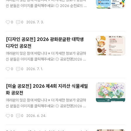
행하는 체험형 의류 제작 콘테스트입니다. ◎ 공모 과제의
신 분들은 이미지를 클릭해주세요! ◎ 2026 순천로드 창
류 제작 콘테스트 ◎ 접수 일정- 접수 기간 : 2026. 06. 2
작캠프대한민국 문화도시 순천에서 열리는 「2026 순천로
5.(목) ~ 07. 10.(금)- 선정 발표 : 2026. 07. 13.(월) / 개
드 창작캠프」 참가자를 다음과 같이 모집합니다.웹툰과 애
별 안내 및 패딧 공식 채널 발표 ◎ 참가 대상옷을 만들고
작성시간
0
0
2026. 7. 3.
니메이션 제작 능력을 보유한 예비 창작자들의 많은 관심
싶은 누구나예비 디자이너, 학생, 1인 브랜드, ..
과 참여 바랍니다. ◎ 모집기간2026. 6. 29.(월) ~ 7. 16.
(목) ◎ 모집대상웹툰과 애니메이션에 관심·경력이 있는 청
[디자인 공모전] 2026 광화문글판 대학생
년 창작자(전국 / 19세~45세) ◎ 모집인원• 웹툰: 40명•
디자인 공모전
애니메이션: 40명→ 총 80명 ◎ 캠프일정• 웹툰 : 7. 27.
글 내용
(월) ~ 7. 31.(금)• 애니메이션 : 8. 3.(월) ~ 8. 7.(금) ◎ 주
여러분의 많은 참여 바랍니다 ※ 더 자세한 정보가 궁금하
요 프로그램• 메가톤급 전문가 집중 멘토링• 유명 작가·감
신 분들은 이미지를 클릭해주세요! ◎ 공모전명2026 교
독 초청 특강• 순천 명소..
보생명 광화문글판 대학생 디자인 공모전 ◎ 공모일시26.
작성시간
0
0
2026. 7. 1.
7.1(수) - 7.31(금) ◎ 공모주제(가을편 문안)가지 않은 곳
은 모두 미래다그날 만나지 못했던 그 사람도읽지 않은 그
책의 몇 페이지도- 이문재 샹그리라> ◎ 공모자격국내외
[미술 공모전] 2026 제4회 지리산 식물세밀
대학(원) 재학·휴학생* 개인 참가 또는 3인 이하 팀 참가*
화 공모전
개인/팀 통산 1 작품만 참가 가능 ◎ 접수방법- 교보생명
글 내용
홈페이지 kyobo.com -> 회사소개 -> 광화문글판* 제
여러분의 많은 참여 바랍니다 ※ 더 자세한 정보가 궁금하
출양식: 가로 2000px X 세로 800px* 3MB이하 이미지
신 분들은 이미지를 클릭해주세요! ◎ 공모전명2026 제4
(JPG 또는 PNG) 및 PDF 파일 함께 제출 ◎ 시상내역-
회 지리산 식물세밀화 공모전 ◎ 공모주제- 지리산에 자생
작성시간
0
0
2026. 6. 24.
대상(1편) | 상금 300만 원 + 광화문글판 게시..
하는 식물자원 663종*국립생물자원관 한반도의 생물다
양성(https://species.nibr.go.kr/index.do>자료실>
생물탐구>한반도의 꽃 탐사> 지리산 의 식물자원 663종