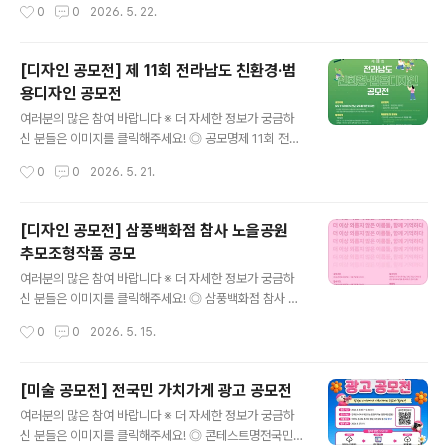
작성시간
0
0
2026. 5. 22.
라비아 미니 힙 팩- 최우수..
자산운용 ESG 보고서] 디지털 책자 디자인(당사 제공 텍
스트 원고를 활용한 정보 시각화) ◎ 대상- 전국 청년 누구
나 (청년기본법 기준 만 19세 이상 ~ 만 34세 이하)- 개인
[디자인 공모전] 제 11회 전라남도 친환경·범
또는 최대 3인 팀 구성 가능 ◎ 일정- 접수 기간: 2026년
용디자인 공모전
5월 11일(월) ~ 5월 31일(일) 자정까지- 심사 일정: 202
글 내용
6년 6월 1일(월) ~ 6월 5일(금) - 결과 발표: 2026년 6월
여러분의 많은 참여 바랍니다 ※ 더 자세한 정보가 궁금하
8일(월), 당사 홈페이지 內- 시상식: 2026년 6월 15일
신 분들은 이미지를 클릭해주세요! ◎ 공모명제 11회 전라
(월) 14시※ 오프라인 시상식은 당사 대회의실(여의대로 1
남도 친환경·범용디자인 공모전 ◎ 공모 주제모두가 GRE
작성시간
0
0
2026. 5. 21.
08 파크원 타워1 37층)에서 ..
EN 전남, 모두를 위한 디자인- 탄소중립, 자연친화적 요소
를 반영한 친환경 공공디자인- 연령, 성별, 장애 여부와 관
계없이 누구나 이용 가능한 범용디자인 적용 ◎ 참가 자격
[디자인 공모전] 삼풍백화점 참사 노을공원
제한없음- 출품 수: 1인 2점 이내 출품 가능 (공동출품은 3
추모조형작품 공모
인까지 가능)- 중복출품: 개인 또는 팀으로 중복 출품 가능
글 내용
(단, 1인은 1팀만 소속) ◎ 공모 일정접수: 2026. 7. 1.(수)
여러분의 많은 참여 바랍니다 ※ 더 자세한 정보가 궁금하
~ 7. 31.(금) 18:00까지결과발표: 2026. 9. 18.(금) ◎ 제
신 분들은 이미지를 클릭해주세요! ◎ 삼풍백화점 참사 노
출물아래 제출물을 하나의 폴더에 넣어 zip으로 압축- 출
을공원 추모조형작품 공모"더 이상 외롭지 않은 이름들, 함
작성시간
0
0
2026. 5. 15.
품신청서 및 작품설명서: 서식1, ..
께 기억하다"삼풍백화점 참사 희생자를 추모하고, 재난의
기억과 교훈을 다음 세대에 전달하기 위한 추모조형작품
및 추모공간 디자인 공개모집. 삼풍백화점 참사를 통해 우
[미술 공모전] 전국민 가치가게 광고 공모전
리는 과거의 희생이 오늘의 사회를 지탱하고 있음을 기억
글 내용
여러분의 많은 참여 바랍니다 ※ 더 자세한 정보가 궁금하
하고자 합니다. 잊혀진 외로운 이름들을 함께 기억할 수 있
신 분들은 이미지를 클릭해주세요! ◎ 콘테스트명전국민
는 '애도의 장'을, 재난의 교훈을 미래로 잇는 '기억의 장'을