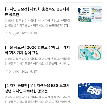
및 도화지를 교부해 드립니다. 아울러 특별 행사로 정성껏
준비한 '주먹밥 나누기' 순서도 마련되어 있으니 많은 참여
[디자인 공모전] 제15회 충청북도 공공디자
부탁드립니다. ◎ 대회 일시 및 장소- 일시 : 2026. 06. 1
인 공모전
3. (토) 09:30~16:00 - 장소 : 5:18기념공원 대동광장
글 내용
(서구 상무민주로 61) ◎ 대회부문그림그리기/ 글쓰기 ◎
여러분의 많은 참여 바랍니다 ※ 더 자세한 정보가 궁금하
참가대상- 학생부 : 유치원, 초등학생, 중학생, 고등학생-
신 분들은 이미지를 클릭해주세요! ◎ 공모전명제15회 충
일반부 : 대학생, 성인 ◎ 접수방법구글폼을 통한 온라인
청북도 공공디자인 공모전 ◎ 공모주제충북의 미래를 디자
작성시간
0
0
2026. 5. 29.
사전접수(사전 접수자 기념품 증정) ◎ 참가비무료 ◎ ..
인하라! RE-DISIGN CHUNGBUK ◎ 공모분야‣ (공공
공간) 지역을 활성화하고 문화적 특색을 살릴 수 있는 공간‧
환경디자인- 문화·체험·휴게공간, 광장·보행 공간 계획 및
[미술 공모전] 2026 한반도 상어 그리기 대
시설물 배치 계획 등 ‣ (공공건축물) 지역을 대표할 수 있는
회 '가지가지 상어 그림'
상징성 있는 건축물 디자인 - 공공청사, 도서관, 공연장, 주
글 내용
거시설, 커뮤니티센터 등 ‣ (시각이미지) 도내 관광 지도
여러분의 많은 참여 바랍니다 ※ 더 자세한 정보가 궁금하
(테마별, 코스별), 주요 관광지 아이콘- 테마별 관광 코스
신 분들은 이미지를 클릭해주세요! ◎ 공모명가지가지 상
(지도) 및 주요 관광 명소 상징 아이콘 디자인 ◎ 참가자격
어 그림 ◎ 응모자격상어에 관심있는 누구나 ◎ 일정- 접
작성시간
0
0
2026. 5. 27.
전 국민 누구나(대학·일반부, 고등부(동 연령대 청소년) ◎
수기간 | 2026년 5월 8일(금) ~ 6월 7일(일)- 수상작 선
접..
정발표 | 2026년 6월 16일(화) ◎ 응모주제한반도의 상
어- 우리 바다의 상어를 알리자! 상어의 모습을 자유롭게
[디자인 공모전] 우리자산운용 ESG 보고서
표현해주세요. ◎ 접수안내구글폼을 통해 접수https://for
청년 디자인 파트너십 공모전
ms.gle/aafaXQm3fRPS9apz9 ◎ 작품형식- 손그림
글 내용
또는 디지털 아트- 10MB이내의 이미지 파일(PDF, JPG,
여러분의 많은 참여 바랍니다 ※ 더 자세한 정보가 궁금하
PNG)로 제출- 손그림의 경우 종이 규격은 상관없음 ◎ 시
신 분들은 이미지를 클릭해주세요! ◎ 공모전명우리자산운
상내역- 대상 | 1명 | 파타고니아 그래픽 매클루어 햇 + 테
용 ESG 보고서 청년 디자인 파트너십 공모전[2025 우리