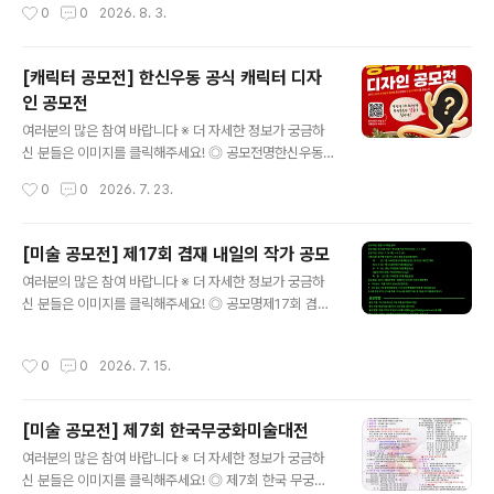
작성시간
0
0
2026. 8. 3.
01~09.18수상자 발..
AI활용 가능합니다. ◎ 참가자격대한민국 국민 누구나개
인 또는 4인 이하 팀으로 참여 가능 ◎ 접수기간2026. 7.
17(금) ~ 9. 7(월) 23:00까지 ◎ 발표일26.9.11(금) ◎
[캐릭터 공모전] 한신우동 공식 캐릭터 디자
공모 부문이미지｜카드뉴스, 자작시·시화, 인스타툰 등영
인 공모전
상｜1080×1920 세로형 숏폼 ◎ 공모 주제① 부모님 활
글 내용
력 뿜뿜 프로젝트! AI로 전하는 웰포유② 남재현 산양유단
여러분의 많은 참여 바랍니다 ※ 더 자세한 정보가 궁금하
백질을 AI로 시각화하다③ 나의 건강·부모님 건강 비결 공
신 분들은 이미지를 클릭해주세요! ◎ 공모전명한신우동
유 ◎ 참여 방법작품을 본인 SNS에 업로드한 후 필수 해
공식 캐릭터 디자인 공모전 ◎ 공모주제한신우동 브랜드를
작성시간
0
0
2026. 7. 23.
시태그를 포함해 주세요.#웰포유더당당 #웰포유콘테스트
대표할 수 있는 창의적이고 개성 있는 캐릭터 디자인. ◎
업로드한 게시물..
참가자격대한민국 국민 누구나 ◎ 접수기간2026.07.01
~2026.07.31 ◎ 수상발표2026년 08월 중 ◎ 참여방
[미술 공모전] 제17회 겸재 내일의 작가 공모
법1. 캐릭터 디자인 제작2. 참가신청서 작성 및 구글드라이
글 내용
여러분의 많은 참여 바랍니다 ※ 더 자세한 정보가 궁금하
브 작품 공유 링크 첨부 ◎ 시상내역- 대상 (1명) : 100만
신 분들은 이미지를 클릭해주세요! ◎ 공모명제17회 겸재
원- 최우수상 (1명) : 50만원※ 심사 결과에 따라 적격 작품
내일의 작가 공모 ◎ 응모자격만 20세 이상 만 40세 이하
이 없을 경우 시상하지 않을 수 있습니다.※ 상금에 대한 제
(26.7.1 기준) ◎ 일 정- 접수기간 ㅣ 2026년 7월 14일
세공과금은 관련 법령에 따라 수상자 본인 부담으로 공제
작성시간
0
0
2026. 7. 15.
(화) ~ 8월 5일(수)- 수상작 선정발표 ㅣ 2026년 8월말
후 지급됩니다. ◎ 문의phyunsoo1227@gmail.com
예정 ◎ 작품형식평면 시각예술 분야 ◎ 응모작품70~10
많..
0호 (3년 이내 미발표작) ◎ 시상내역총 9명 선정(부스 전
[미술 공모전] 제7회 한국무궁화미술대전
시 개최 및 홍보물 제작)대 상) 1명 / 800만원 (작품 매입
글 내용
상금), 차기년도 개인전 개최최우수상) 1명 / 500만원 (작
여러분의 많은 참여 바랍니다 ※ 더 자세한 정보가 궁금하
품 매입상금)우 수 상) 2명 / 350만원 (작품 매입상금)내
신 분들은 이미지를 클릭해주세요! ◎ 제7회 한국 무궁화