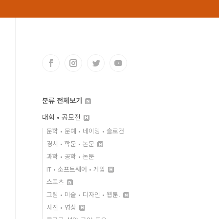
분류 전체보기
대회 • 공모전
문학 • 문예 • 네이밍 • 슬로건
경시 • 학문 • 논문
과학 • 공학 • 논문
IT • 소프트웨어 • 게임
스포츠
그림 • 미술 • 디자인 • 웹툰.
사진 • 영상