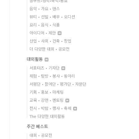
콩쿠르•성악•국악•동요
음악 • 가요 • 댄스
뷰티 • 선발 • 배우 • 오디션
요리 • 음식 • 식품
아이디어 • 제안
산업 • 사회 • 건축 • 창업
더 다양한 대회 • 공모전
대외활동
서포터즈 • 기자단
체험 • 탐방 • 봉사 • 동아리
서평단 • 참여단 • 평가단 • 자문단
기획 • 홍보 • 마케팅
교육 • 강연 • 멘토링
전시 • 박람 • 행사 • 축제
The 다양한 대외활동
주간 베스트
대회 • 공모전