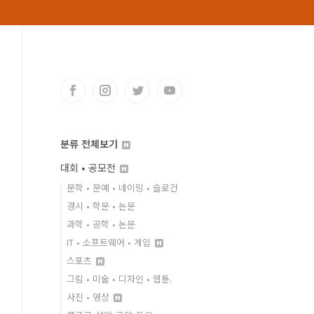
분류 전체보기
대회 • 공모전
문학 • 문예 • 네이밍 • 슬로건
경시 • 학문 • 논문
과학 • 공학 • 논문
IT • 소프트웨어 • 게임
스포츠
그림 • 미술 • 디자인 • 웹툰.
사진 • 영상