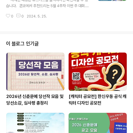
하시면 확인하실 수 있습니다.​​자세한 내용은 콘테스트코리
습니다. 콘코에서 추천드리는 5월 4주차 이번 주 대회.공
아 홈페이지에서 확인하시면 도움이 됩니다~​콘테스트, 공
모전 입니다~ 😉여러분들의 많은 관심 바랍니다!!​✔ 스포
모전, 대외활동 정보 / 소개 / 뉴스소식은 @콘테스트코리
0
0
2024. 5. 25.
츠산업 창업아이디어 공모전 2024 스포츠업 챌린지 ✔ 온
아!!
국민의 가슴 뛰는 동행, '두근 두근 동행 챌린지' ✔ 202
4 제5회 디지털 신기술 아이디어 경진대회 ✔ 예비예술
인 최초발표 지원 ✔ 제10회 교보손글씨대회 ✔ 제 19
회 자생 동·식물 세밀화 공모전 ✔ 2024 제3회 아트코리
이 블로그 인기글
아 국제미술대전 ✔ 스픽 제 1회 천하제일 변명대회 ✔ 카
페봄봄 35초 영상제 공모전 ​​​자세한 내용은 콘테스트코리
아 홈페이지에서 확인하시면 도움이 됩니다~​콘테스트, 공
모전, 대외활동 정보 / 소개 / 뉴스소식은 @콘테스트코리
아!!
2026년 신춘문예 당선작 모음 및
[캐릭터 공모전] 한신우동 공식 캐
당선소감, 심사평 총정리
릭터 디자인 공모전