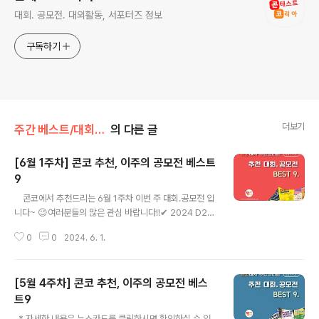
대회. 공모전. 대외활동, 서포터즈 정보
구독하기
더보기
주간 베스트/대회 • 공모전
의 다른 글
[6월 1주차] 콘코 추천, 이주의 공모전 베스트
9
글 내용
​ 콘코에서 추천드리는 6월 1주차 이번 주 대회.공모전 입
니다~ 😉여러분들의 많은 관심 바랍니다!!​​✔ 2024 D2B
[Design-to-Business] 디자인 페어✔ 제2회 메카이브
0
0
2024. 6. 1.
창직 메이커톤✔ 2024년 전국청소년 미술공모전✔ 202
4 TATESC COMICS 글로벌 웹툰 공모전 ✔ 제2회 서울
은평청년영화제 출품/제작지원 공모 ✔ 제6회 유월청소년
[5월 4주차] 콘코 추천, 이주의 공모전 베스
창작가요제 참가자 모집✔ 제16회 제주국제사진 공모전
✔ 2024 제7회 학생독립운동 113초 영화제✔ 고용노동
트9
글 내용
부 육아휴직 수기 공모전 ​* 자세한 내용은 뉴스카드를 클릭
​ ​ * 자세한 내용은 뉴스카드를 클릭하시면 확인하실 수 있