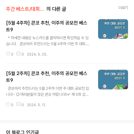
더보기
주간 베스트/대회 • 공모전
의 다른 글
[5월 4주차] 콘코 추천, 이주의 공모전 베스
트9
글 내용
​ ​ * 자세한 내용은 뉴스카드를 클릭하시면 확인하실 수 있
습니다. 콘코에서 추천드리는 5월 4주차 이번 주 대회.공
모전 입니다~ 😉여러분들의 많은 관심 바랍니다!!​✔ 스포
0
0
2024. 5. 25.
츠산업 창업아이디어 공모전 2024 스포츠업 챌린지 ✔ 온
국민의 가슴 뛰는 동행, '두근 두근 동행 챌린지' ✔ 202
4 제5회 디지털 신기술 아이디어 경진대회 ✔ 예비예술
[5월 2주차] 콘코 추천, 이주의 공모전 베스
인 최초발표 지원 ✔ 제10회 교보손글씨대회 ✔ 제 19
회 자생 동·식물 세밀화 공모전 ✔ 2024 제3회 아트코리
트9
글 내용
아 국제미술대전 ✔ 스픽 제 1회 천하제일 변명대회 ✔ 카
​​ 콘코에서 추천드리는 5월 2주차 이번 주 대회.공모전 입
페봄봄 35초 영상제 공모전 ​​​자세한 내용은 콘테스트코리
니다~ 😉여러분들의 많은 관심 바랍니다!!​​✔ 제 5회 삼천
아 홈페이지에서 확인하시면 도움이 됩니다~​콘테스트, 공
리 모터스 어린이 그림대회 DRAW YOUR DREAM✔ 제
모전, 대외활동 정보 / 소개 / 뉴스소식은 @콘테스트코리
0
0
2024. 5. 11.
1회 빵꾸똥꾸 문구야 x 한가람문구 어린이 그림 그리기 대
아!!
회✔ 2024 대한민국 관광공모전 - 기념품 부문✔ 2024
전국청소년음악경연대회✔ 월간 밀리로드 5월 창작 지원
프로젝트 ✔ 2024 순천시 AI(아이) 꿈 그리기 대회 ✔ 20
24 다양한 가족의 재발견 영상 공모전✔ 제43회 복사골
이 블로그 인기글