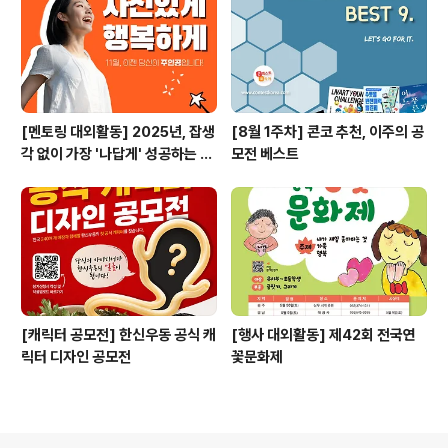
[멘토링 대외활동] 2025년, 잡생
[8월 1주차] 콘코 추천, 이주의 공
각 없이 가장 '나답게' 성공하는 법
모전 베스트
ㅣ자기계발 명상캠프
[캐릭터 공모전] 한신우동 공식 캐
[행사 대외활동] 제42회 전국연
릭터 디자인 공모전
꽃문화제