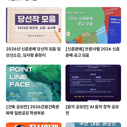
백일장 사생(그림) 공모전✔ 보니를 부탁해 캐릭터 공모 ​*
자세한 내용은 뉴스카드를 클릭하시면 확인하실 수 있습니
다.​​​자세한 내용은 콘테스트코리아 홈페이지에서 확인하시
면 도움이 됩니다~​콘테스트, 공모전, 대외활동 정보 / 소
개..
2026년 신춘문예 당선작 모음 및
[신춘문예] 언론사별 2026 신춘
당선소감, 심사평 총정리
문예 공고 모음
[건축 공모전] 2026강원건축문
[음악 공모전] AI 음악 창작 공모
화제 일반공모 학생부문
전