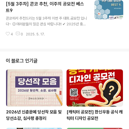
[5월 3주차] 콘코 추천, 이주의 공모전 베스
교-티앤씨재단 어린이 미술대회✔ 2025년 제11회 스토
리텔링 공모전 일상 속의 장애인>✔ 제2회 무사이 콩쿠르
트9
글 내용
✔ 제6회 계룡장학재단 아이디어 공모전✔ K-숏폼드라마
콘코에서 추천드리는 5월 3주차 이번 주 대회.공모전 입니
극본 공모전 * 자세한 내용은 뉴스카드를 클릭하시면 확인
다~ 😉여러분들의 많은 관심 바랍니다!! ✔ 2025년 충남
하실 수 있습니다. 자세한 내용은 콘테스트코리아 홈페이
관광 사진·영상 공모전✔ [SM엔터테인먼트] 2025 SMil
지에서 확인하시면 도움이 됩니다~콘테스트, 공모전, 대외
4
0
2025. 5. 17.
e Music Festival 청소년 참가팀 모집✔ 2025전국청소
활동 정보 / 소개 / ..
년평화통일랩경연대회✔ 2025 전국환경에너지 동요경연
대회✔ 2025 청소년뉴스제작경진대회✔ 2025 세종 청
소년 영화·웹툰 공모전✔ 2025년 유성구청소년수련관 캐
릭터 공모전✔ 제10회 전국청도관광사진공모전✔ 밀양아
이 블로그 인기글
리랑2025숏폼챌린지 공모전 * 자세한 내용은 뉴스카드
를 클릭하시면 확인하실 수 있습니다. 자세한 내용은 콘테
스트코리아 홈페이지에서 확인하시면 도움이 됩니다~콘테
스트, 공모전, 대외활동 정보 / 소개 / 뉴스소식은 @콘테스
트코리아!!
2026년 신춘문예 당선작 모음 및
[캐릭터 공모전] 한신우동 공식 캐
당선소감, 심사평 총정리
릭터 디자인 공모전