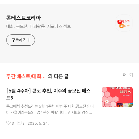
로그 정보
콘테스트코리아
대회. 공모전. 대외활동, 서포터즈 정보
구독하기
더보기
주간 베스트/대회 • 공모전
의 다른 글
[5월 4주차] 콘코 추천, 이주의 공모전 베스
트9
글 내용
콘코에서 추천드리는 5월 4주차 이번 주 대회.공모전 입니
다~ 😉여러분들의 많은 관심 바랍니다!! ✔ 제5회 경상북
도 공공데이터 활용 창업경진대회✔ 5th DAESANG E.
3
2
2025. 5. 24.
T.F.F. (제 5회 대상그룹 대학생 스마트폰 영화제)✔ 생활
속 목재이용 국민참여 공모전 ‘똑똑! 한목 교구’✔ The열
정 뮤지컬 동아리 40기 배우 모집✔ 제3회 이화여자대학