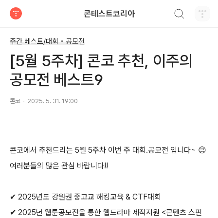
검색하기
콘테스트코리아
티스토리
주간 베스트/대회 • 공모전
[5월 5주차] 콘코 추천, 이주의
공모전 베스트9
콘코
2025. 5. 31. 19:00
콘코에서 추천드리는
5
월
5
주차 이번 주 대회
.
공모전 입니다
~
😉
여러분들의 많은 관심 바랍니다
!!
✔
2025
년도 강원권 중고교 해킹교육
& CTF
대회
✔
2025
년 웹툰공모전을 통한 웹드라마 제작지원
<
콘텐츠 스핀