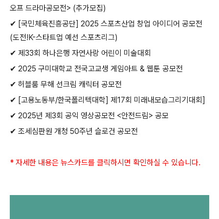
오프 드라마공모전
> (
추가모집
)
✔
[
국민체육진흥공단
] 2025
스포츠산업 창업 아이디어 공모전
(
도전
!K-
스타트업 예선 스포츠리그
)
✔
제
33
회 하나은행 자연사랑 어린이 미술대회
✔
2025
구미대학교 전국고교생 게임아트
&
웹툰 공모전
✔
허블룸 무해 선크림 캐릭터 공모전
✔
[
고용노동부
/
한국폴리텍대학
]
제
17
회 미래내모습그리기대회
]
✔
2025
년 제
3
회 공익 영상공모전
<
안전드림
>
공모
✔
조세심판원
개청
50
주년
슬로건
공모전
*
자세한 내용은 뉴스카드를 클릭하시면 확인하실 수 있습니다
.