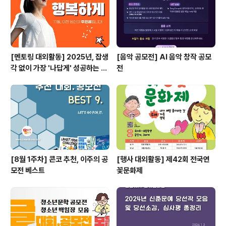
[멘토링 대외활동] 2025년, 잡생
[음악 공모전] AI 음악 창작 공모
각 없이 가장 '나답게' 성공하는 법
전
ㅣ자기계발 명상캠프
[8월 1주차] 콘코 추천, 이주의 공
[행사 대외활동] 제42회 전국연
모전 베스트
꽃문화제