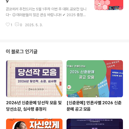
모전 나만의 씨큐리움 다이어리✔ 2025년 푸른 하늘 어린
9
글 내용
이 웅변대회✔ 메이저맵 대학생 학과소개 공모전✔ 제5회
콘코에서 추천드리는 5월 1주차 이번 주 대회.공모전 입니
우리 동네 1.5도 낮추기 공모전 * 자세한 내용은 뉴스카드
다~ 😉여러분들의 많은 관심 바랍니다!! ✔ 2025 충청북
를 클릭하시면 확인하실 수 있습니다. 자세한 내용은 콘테
도 60초 영상 공모전✔ 제7회 유니버설디자인 국제 아이
스트코리아 홈페이지에서 확인하시면 도움이 됩니다~콘테
1
0
2025. 5. 3.
디어대전✔ 2025 대한민국 관광공모전 (기념품 부문)✔
스트, 공모전, 대외활동..
행복한 가족, 평화로운 세상 – 어린이 가족사랑 그림 공모
전✔ 제11회 교보손글씨대회✔ 2025년 제 20회 D2B 디
자인페어✔ 2025 제4회 아트코리아 국제미술대전✔ 20
25년 제 1회 가상현실 공간 창작 공모전✔ 2025년 IP 아
이 블로그 인기글
카데미 카드뉴스 공모전 * 자세한 내용은 뉴스카드를 클릭
하시면 확인하실 수 있습니다. 자세한 내용은 콘테스트코
리아 홈페이지에서 확인하시면 도움이 됩니다~콘테스트,
공모전, 대외활동 정보 / 소개 / 뉴스소식은 @콘테스트코
리아!!
2026년 신춘문예 당선작 모음 및
[신춘문예] 언론사별 2026 신춘
당선소감, 심사평 총정리
문예 공고 모음