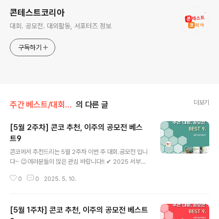
콘테스트코리아
대회. 공모전. 대외활동, 서포터즈 정보
구독하기
더보기
주간 베스트/대회 • 공모전
의 다른 글
[5월 2주차] 콘코 추천, 이주의 공모전 베스
트9
글 내용
콘코에서 추천드리는 5월 2주차 이번 주 대회.공모전 입니
다~ 😉여러분들의 많은 관심 바랍니다!! ✔ 2025 서부내
륙권 로컬 특화 체험관광 콘텐츠 공모전 공고✔ The 5th
0
0
2025. 5. 10.
NN Arts 주니어 성악 콩쿠르✔ [밀리의서재] 이달의 밀크
5월 창작 지원 프로젝트✔ SW중심대학과 함께하는 제10
회 전국 고등학교 동아리 소프트웨어 경진대회✔ 제3회 마
[5월 1주차] 콘코 추천, 이주의 공모전 베스트
리안느·마가렛 청소년 희망더하기 공모전✔ 숏폼 영상 공