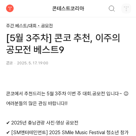
검색하기
콘테스트코리아
티스토리
주간 베스트/대회 • 공모전
[5월 3주차] 콘코 추천, 이주의
공모전 베스트9
콘코
2025. 5. 17. 19:00
콘코에서 추천드리는
5
월
3
주차 이번 주 대회
.
공모전 입니다
~
😉
여러분들의 많은 관심 바랍니다
!!
✔
2025
년 충남관광 사진
·
영상 공모전
✔
[SM
엔터테인먼트
] 2025 SMile Music Festival
청소년 참가