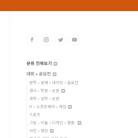
분류 전체보기
대회 • 공모전
문학 • 문예 • 네이밍 • 슬로건
경시 • 학문 • 논문
과학 • 공학 • 논문
IT • 소프트웨어 • 게임
스포츠
그림 • 미술 • 디자인 • 웹툰.
사진 • 영상