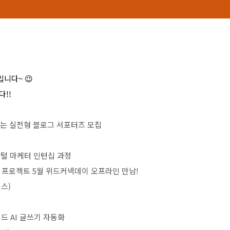
 입니다
~
😉
다
!!
는 실전형 블로그 서포터즈 모집
털 마케터 인턴십 과정
 프로젝트
5
월 위드커넥데이 오프라인 만남
!
이스
)
레드
AI
글쓰기 자동화