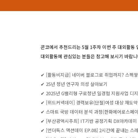
콘코에서 추천드리는
5
월
1
주차 이번 주 대외활동
대외활동에 관심있는 분들은 참고해 보시기 바랍니
✔
[
활동비지급
]
네이버 블로그로 취업까지
?
스펙쌓
✔
25
년 청년 연구자 의성 살아보기
✔
2025
년
G
밸리형 구로청년 일경험 지원사업 디지
✔
[
위드커넥데이
]
경력보유
(
단절
)
여성 대상 재도약
✔
스마트 국방 데이터 분석 과정
(
한화에어로스페
✔
[
부산광역시주최
] IT
기반 공정기획
DX
아카데미
✔
[
언더독스 액션데이
EP.08] 2
시간에 끝내는 스