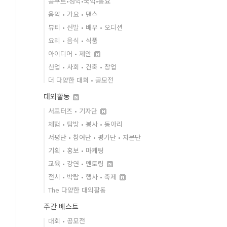
콩쿠르•성악•국악•동요
음악 • 가요 • 댄스
뷰티 • 선발 • 배우 • 오디션
요리 • 음식 • 식품
아이디어 • 제안
산업 • 사회 • 건축 • 창업
더 다양한 대회 • 공모전
대외활동
서포터즈 • 기자단
체험 • 탐방 • 봉사 • 동아리
서평단 • 참여단 • 평가단 • 자문단
기획 • 홍보 • 마케팅
교육 • 강연 • 멘토링
전시 • 박람 • 행사 • 축제
The 다양한 대외활동
주간 베스트
대회 • 공모전