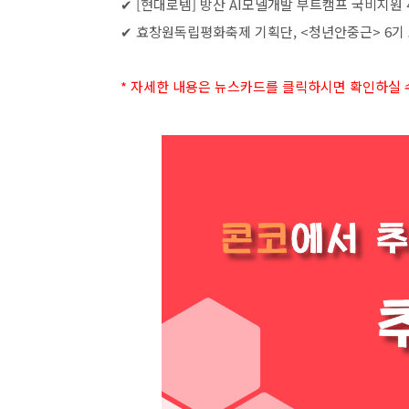
✔
[
현대로템
]
방산
AI
모델개발 부트캠프 국비지원
✔
효창원독립평화축제 기획단
, <
청년안중근
> 6
기
*
자세한 내용은 뉴스카드를 클릭하시면 확인하실 