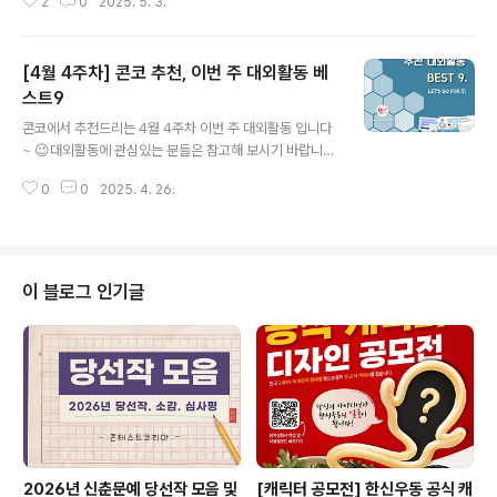
2
0
2025. 5. 3.
실전형 블로그 서포터즈 모집✔ 25년 청년 연구자 의성 살
아보기✔ 2025년 G밸리형 구로청년 일경험 지원사업 디
지털 마케터 인턴십 과정✔ [위드커넥데이] 경력보유(단
[4월 4주차] 콘코 추천, 이번 주 대외활동 베
절)여성 대상 재도약 프로젝트 5월 위드커넥데이 오프라인
만남!✔ 스마트 국방 데이터 분석 과정(한화에어로스페이
스트9
글 내용
스)✔ [부산광역시주최] IT기반 공정기획 DX아카데미✔
콘코에서 추천드리는 4월 4주차 이번 주 대외활동 입니다
[언더독스 액션데이 EP.08] 2시간에 끝내는 스레드 AI 글
~ 😉대외활동에 관심있는 분들은 참고해 보시기 바랍니
쓰기 자동화✔ [현대로템] 방산 AI모델개발 부트캠프 국비
다!! ✔ KOICA 르완다 중등학교 ICT 역량강화 프로젝트
지원 4기✔ 효창원독립평화축제 기획단, 청년안중근> 6기
0
0
2025. 4. 26.
봉사단 3기✔ 제27회 함평나비대축제✔ KEPCO 프렌즈
모집​* 자세한 내용은 뉴스카드..
4기 모집✔ 1+1 융복합 AI 기획자 취업연계 코스 : 실전 제
작부터 AI 국제 인증 자격증까지✔ 누구나 주인공이 되는
하루, 2025 대구생활문화제 '아무나페스티벌'✔ 2025
꿈다락 예술학교 '그 예술가 작곡, 그 청소년 작사'✔ 202
이 블로그 인기글
5년 미래내일 일경험 섬유패션뷰티직무 2회차 청년참여자
모집✔ 2025 GKL 모두를 위한 관광 기획단 참가자 모집
✔ [우리금융그룹] KDT [우리FIS 아카데미] 5기 모집 중​
* 자세한 내용은 뉴스카드를 클릭하시면 확인하실 수 있습
니다. ..
2026년 신춘문예 당선작 모음 및
[캐릭터 공모전] 한신우동 공식 캐