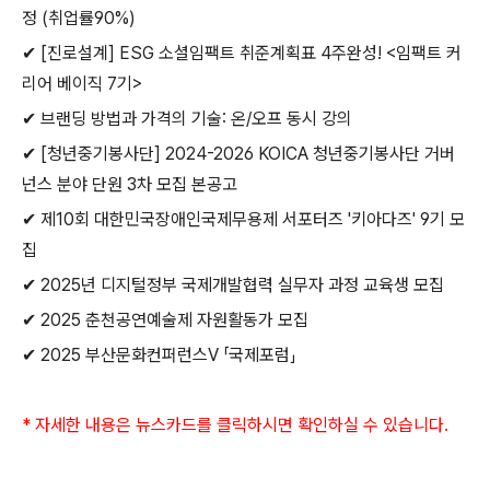
정
(
취업률
90%)
✔
[
진로설계
] ESG
소셜임팩트 취준계획표
4
주완성
! <
임팩트 커
리어 베이직
7
기
>
✔
브랜딩 방법과 가격의 기술
:
온
/
오프 동시 강의
✔
[
청년중기봉사단
] 2024-2026 KOICA
청년중기봉사단 거버
넌스 분야 단원
3
차 모집 본공고
✔
제
10
회 대한민국장애인국제무용제 서포터즈
'
키아다즈
' 9
기 모
집
✔
2025
년 디지털정부 국제개발협력 실무자 과정 교육생 모집
✔
2025
춘천공연예술제 자원활동가 모집
✔
2025
부산문화컨퍼런스
Ⅴ
「국제포럼」
*
자세한 내용은 뉴스카드를 클릭하시면 확인하실 수 있습니다
.