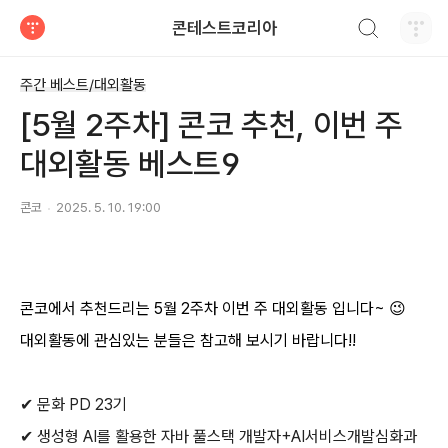
검색하기
콘테스트코리아
티스토리
주간 베스트/대외활동
[5월 2주차] 콘코 추천, 이번 주
대외활동 베스트9
콘코
2025. 5. 10. 19:00
콘코에서 추천드리는
5
월
2
주차 이번 주 대외활동 입니다
~
😉
대외활동에 관심있는 분들은 참고해 보시기 바랍니다
!!
✔
문화
PD 23
기
✔
생성형
AI
를 활용한 자바 풀스택 개발자
+AI
서비스개발심화과