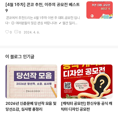
[4월 1주차] 콘코 추천, 이주의 공모전 베스트
9회 온라인 AI 글쓰기 대회 (설득하는 글) ✔ 제30회 전국
한지공예대전 ✔ 2024 카쟈: 한국 청소년 아트 페스티벌
9
글 내용
✔ 2024 디지털 마케터 자격증(DMQ) 마케팅 아이디어
​​ 콘코에서 추천드리는 4월 1주차 이번 주 대회.공모전 입니
공모전 ​ * 자세한 내용은 뉴스카드를 클릭하시면 확인하실
다~ 😉 여러분들의 많은 관심 바랍니다!! ​ ​✔ 월간 밀리로
수 있습니다. ​ ​ ​ ​ 자세한 내용은 콘테스트코리아 홈페이지에
드 4월 창작 지원 프로젝트 ✔ 20024 DFA 디자인 포 아
서 확인하시면 도움이 됩니다~​ 콘테스트, 공모전,..
0
0
2024. 4. 6.
시아상 : DFA Design for Asia Awards ✔ 1분! 영상으
로 들려줄래? 너의 이야기 - 1분 영상 축제 (2024 세계인
의날 기념) ✔ 인도강황 수제비누 론칭을 위한 브랜드 네이
밍 & 로고 공모전 ✔ 2024 디지털 마케터 자격증(DMQ)
마케팅 아이디어 공모전 ✔ 2024 화순여행 숏폼영상 공모
이 블로그 인기글
전 ✔ 제22회 푸른인천 글쓰기대회 ✔ 제5회 동남센터 백
일장 ✔ 방상탈 캐릭터 공모전 ​ * 자세한 내용은 뉴스카드
를 클릭하시면 확인하실 수 있습니다. ​ ​ 자세한 내용은 콘테
스트코리아 홈페이지에서 확인하시..
2026년 신춘문예 당선작 모음 및
[캐릭터 공모전] 한신우동 공식 캐
당선소감, 심사평 총정리
릭터 디자인 공모전