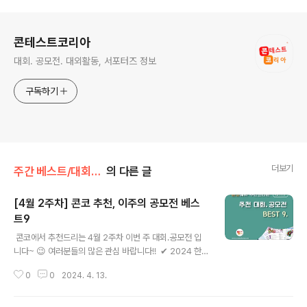
로그 정보
콘테스트코리아
대회. 공모전. 대외활동, 서포터즈 정보
구독하기
더보기
주간 베스트/대회 • 공모전
의 다른 글
[4월 2주차] 콘코 추천, 이주의 공모전 베스
트9
글 내용
​ 콘코에서 추천드리는 4월 2주차 이번 주 대회.공모전 입
니다~ 😉 여러분들의 많은 관심 바랍니다!! ​ ​✔ 2024 한
국실내디자인 주제공모전 ✔ 2024년도 제72회 교육주간
0
0
2024. 4. 13.
주제 및 사진·영상·일러스트 공모전 ✔ 2024 국제아동미
술대회 ✔ 2024년 대한민국 학생창의력 챔피언대회 ✔ 2
024 광주 버스킹 월드컵 페스티벌 경연 참가자 모집 ✔ 제