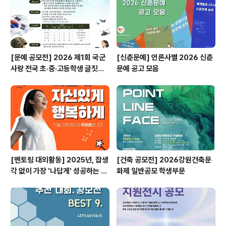
[문예 공모전] 2026 제1회 국군
[신춘문예] 언론사별 2026 신춘
사랑 전국 초·중·고등학생 글짓기
문예 공고 모음
공모전
[멘토링 대외활동] 2025년, 잡생
[건축 공모전] 2026강원건축문
각 없이 가장 '나답게' 성공하는 법
화제 일반공모 학생부문
ㅣ자기계발 명상캠프