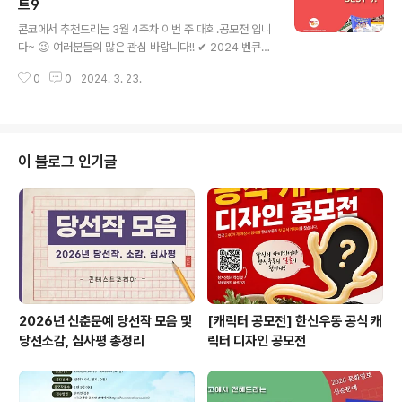
[대전시] 초중고 동화작가 공모전 ✔ 더자인병원과 함께하
트9
글 내용
는 제5회 동네작가 그림&사진 공모전 ​ ​ 자세한 내용은 콘
콘코에서 추천드리는 3월 4주차 이번 주 대회.공모전 입니
테스트코리아 홈페이지에서 확인하시면 도움이 됩니다~​
다~ 😉 여러분들의 많은 관심 바랍니다!! ​✔ 2024 벤큐코
콘테스트, 공모전, 대외활동 정보 / 소개 / 뉴스소식은 @콘
리아 디자인뷰 어워드 with 팬톤 ✔ KAIST Crazy Day
테스트코리아!! ​ ​
0
0
2024. 3. 23.
아이디어 공모전 ✔ 2024 KT&G 상상마당 코코챌린지
(뷰티 창업 아이디어 공모전) ✔ 조아라 #19금 웹소설 공
모전 ✔ 2024 충남음악창작소 음반제작지원 모집 ✔ 20
24년 여성가족부 공공데이터 융·복합 아이디어 및 분석·활
용 공모전 ✔ 제1회 강아지숲 그림책 공모전 ✔ 2024 어
이 블로그 인기글
린이날 기념 그림대회 '내가 꿈꾸는 Amazing 가족여행'
✔ 2024 영스타즈 경진대회(Young Stars MAD Com
petition 2024) ​ ​​ ​ 자세한 내용은 콘테스트코리아 홈페이
지에서 확인하시면 도움이 됩니다~​ 콘..
2026년 신춘문예 당선작 모음 및
[캐릭터 공모전] 한신우동 공식 캐
당선소감, 심사평 총정리
릭터 디자인 공모전