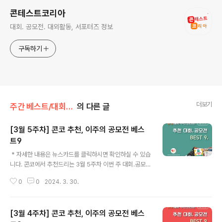
콘테스트코리아
대회. 공모전. 대외활동, 서포터즈 정보
구독하기
더보기
주간 베스트/대회 • 공모전
의 다른 글
[3월 5주차] 콘코 추천, 이주의 공모전 베스
트9
글 내용
​ * 자세한 내용은 뉴스카드를 클릭하시면 확인하실 수 있습
니다. 콘코에서 추천드리는 3월 5주차 이번 주 대회.공모
전 입니다~ 😉 여러분들의 많은 관심 바랍니다!! ​ ​✔ 제6회
0
0
2024. 3. 30.
유니버설디자인 아이디어 대전 ✔ 2024 쌀 요리 경연대회
✔ 제3회 국립해양박물관 해양문화상품 공모전 ✔ 2024
품바 패션 디자인 공모전 ✔ 제34회 재능시낭송대회 ✔ 2
[3월 4주차] 콘코 추천, 이주의 공모전 베스
024 제9회 한예동요제 ✔ 미국 영재 국제 음악 콩쿠르 ✔