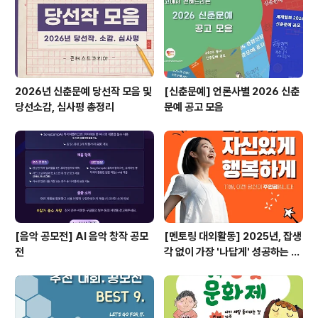
공공기관과 함께하는 서울 청년 기획봉사단 모집 ​ 자세한
내용은 콘테스트코리아 홈페이지에서 확인하시면 도움이
됩니다~..
2026년 신춘문예 당선작 모음 및
[신춘문예] 언론사별 2026 신춘
당선소감, 심사평 총정리
문예 공고 모음
[음악 공모전] AI 음악 창작 공모
[멘토링 대외활동] 2025년, 잡생
전
각 없이 가장 '나답게' 성공하는 법
ㅣ자기계발 명상캠프