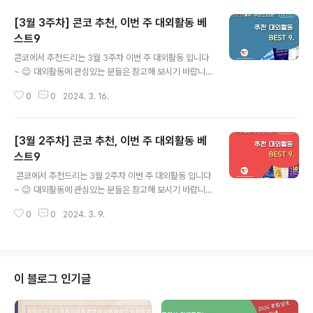
[3월 3주차] 콘코 추천, 이번 주 대외활동 베
스트9
글 내용
콘코에서 추천드리는 3월 3주차 이번 주 대외활동 입니다
~ 😉 대외활동에 관심있는 분들은 참고해 보시기 바랍니
다!! ​ ✔ 제 1기 비전아이 유튜브쇼츠 대학생 서포터즈 ✔ 서
0
0
2024. 3. 16.
울잇다푸드뱅크센터 홍보 서포터즈 6기 ✔ 2024년 서울
교육메이트 2기 모집 ✔ 챗GPT를 활용한 파이썬 데이터
분석 : 온/오프 동시 강의 ✔ 2024 키즈컬아시아로 시즌4
[3월 2주차] 콘코 추천, 이번 주 대외활동 베
공모 ✔ 2024 나눔공정무역 청년 서포터즈 4기 모집 ✔
대원미디어 캐릭터 서포터즈 대패프렌즈 6기 모집 ✔ 데이
스트9
글 내용
메르 1기 서포터즈 모집 ✔ KISIA 대학생 기자단(KSR) 4
​ 콘코에서 추천드리는 3월 2주차 이번 주 대외활동 입니다
기 모집 ​ ​​ 자세한 내용은 콘테스트코리아 홈페이지에서 확
~ 😉 대외활동에 관심있는 분들은 참고해 보시기 바랍니
인하시면 도움이 됩니다~​ 콘테스트, 공모전, 대외활동 정
다!! ​ ✔ 2024 여름 유럽드리머즈 모집 ✔ 한국식품안전관
보 / 소개 / 뉴스소식은 @콘테스트코리아!! ​
0
0
2024. 3. 9.
리인증원 누리소통기자단 가치해썹 6기 모집 ✔ [미디어유
스] 2024년 1분기 미디어유스 기자단 모집 ✔ 현대차 정
몽구 재단, 'CMK ONers' 2기 대학생 기자단 모집 ✔ 새
김지기단 5기 모집 ✔ [CJ계열사] 슈퍼레이스X토요타코
리아, 'TEAM GR 서포터즈' ✔ 2024 TV CHOSUN 제
이 블로그 인기글
8회 국제 포럼 서포터즈 모집 ✔ 온라인 해커톤] 딱 10일
사이드 프로젝트, 403 포텐데이 참여자 모집 ✔ 기업 및