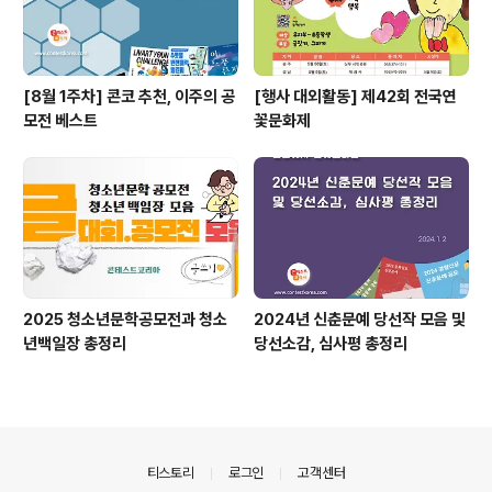
[8월 1주차] 콘코 추천, 이주의 공
[행사 대외활동] 제42회 전국연
모전 베스트
꽃문화제
2025 청소년문학공모전과 청소
2024년 신춘문예 당선작 모음 및
년백일장 총정리
당선소감, 심사평 총정리
의안내
티스토리
로그인
고객센터