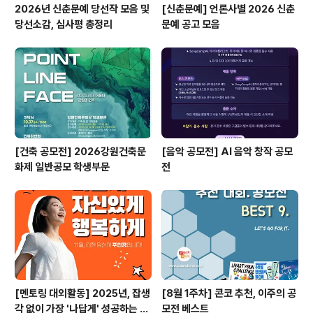
2026년 신춘문예 당선작 모음 및
[신춘문예] 언론사별 2026 신춘
당선소감, 심사평 총정리
문예 공고 모음
[건축 공모전] 2026강원건축문
[음악 공모전] AI 음악 창작 공모
화제 일반공모 학생부문
전
[멘토링 대외활동] 2025년, 잡생
[8월 1주차] 콘코 추천, 이주의 공
각 없이 가장 '나답게' 성공하는 법
모전 베스트