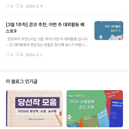
다!! ​ ✔ 2024 여름 유럽드리머즈 모집 ✔ 한국식품안전관
0
0
2024. 3. 9.
리인증원 누리소통기자단 가치해썹 6기 모집 ✔ [미디어유
스] 2024년 1분기 미디어유스 기자단 모집 ✔ 현대차 정
몽구 재단, 'CMK ONers' 2기 대학생 기자단 모집 ✔ 새
[3월 1주차] 콘코 추천, 이번 주 대외활동 베
김지기단 5기 모집 ✔ [CJ계열사] 슈퍼레이스X토요타코
리아, 'TEAM GR 서포터즈' ✔ 2024 TV CHOSUN 제
스트9
글 내용
8회 국제 포럼 서포터즈 모집 ✔ 온라인 해커톤] 딱 10일
​ ​ 콘코에서 추천드리는 3월 1주차 이번 주 대외활동 입니다
사이드 프로젝트, 403 포텐데이 참여자 모집 ✔ 기업 및
~ 😉 대외활동에 관심있는 분들은 참고해 보시기 바랍니
공공기관과 함께하는 서울 청년 기획봉사단 모집 ​ 자세한
다!! ​ ✔ 친환경 뷰티 크리에이터 새싹 에디터 2기 모집 ✔
내용은 콘테스트코리아 홈페이지에서 확인하시면 도움이
0
0
2024. 3. 1.
2024 청계천 청년 마케터, ‘청계톡톡 4기’ 모집 ✔ 제89
됩니다~..
회 대학생 온라인 기업경영 체험스쿨 ✔ 슈퍼레이스X토요
타코리아, 'TEAM GR 서포터즈 ✔ 프로젝트컴퍼니 서포
터즈 컨텐츠 크리에이터 8기 모집 ✔ 2024 광주광역시청
소년노동인권센터 6기 서포터즈 모집 ✔ 2024 뷰티서포
이 블로그 인기글
터즈 6기_아이블뷰티 ✔ 2024 금정산성축제 축제 서포터
즈 2기 모집 ✔ 제20회 안산국제거리극축제 자원활동가
액션히어로 9기 모집 ​ ​ ​ 자세한 내용은 콘테스트코리아 홈
페이지에서 확인하시면 도움이 됩니다~​ 콘테스트, 공모전,
대외활동 정..