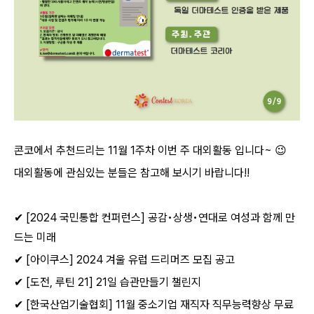
콘코에서 추천드리는
11
월
1
주차 이번 주 대외활동 입니다
~
😉
대외활동에 관심있는 분들은 참고해 보시기 바랍니다
!!
✔
[2024
국민통합 컨퍼런스
]
공감
•
상생
•
연대로 여성과 함께 만
드는 미래
✔
[
아이쿠스
] 2024
겨울 유럽 드리머즈 모집 공고
✔
[
도전
,
루틴
21] 21
일 습관만들기 챌린지
✔
[
한국산업기술협회
] 11
월 중소기업 재직자 직무능력향상 무료