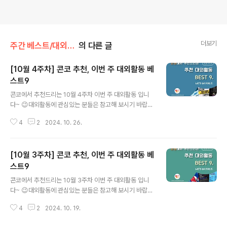
더보기
주간 베스트/대외활동
의 다른 글
[10월 4주차] 콘코 추천, 이번 주 대외활동 베
스트9
글 내용
콘코에서 추천드리는 10월 4주차 이번 주 대외활동 입니
다~ 😉대외활동에 관심있는 분들은 참고해 보시기 바랍니
다!! ✔ 2024 제4기 북극케어 서포터즈 모집✔ [툴루즈-
4
2
2024. 10. 26.
로트렉 : 몽마르트의 별] 전시 서포터즈 2차 모집 ✔ [굿네
이버스] 완벽한 취업 준비를 위한 대외활동 인성업클 10기
모집✔ [무료교육] 자바 중심 풀스택 캠프 8기 - 취업연계
[10월 3주차] 콘코 추천, 이번 주 대외활동 베
과정✔ 2024 문화체육관광 디지털혁신 포럼✔ 제12회 범
정부 공공데이터 활용 창업경진대회 왕중왕전 국민대표평
스트9
글 내용
가단 모집 ✔ 2024년 여성가족부지원 북부새일센터 AI를
콘코에서 추천드리는 10월 3주차 이번 주 대외활동 입니
활용한 NEW 트렌드 e커머스 창업과정 ✔ [다양성TALK]
다~ 😉대외활동에 관심있는 분들은 참고해 보시기 바랍니
전문가와 함께 다양성으로 대화하기✔ [ 소셜취업플러스프
다!! ✔ KDT [우리FIS 아카데미] 4기 ✔ 2학기, 미루지않
로젝트 ] 취업역량교육 참가자 모집​* 자세한 내용은 뉴스
4
2
2024. 10. 19.
고 갓생사는 방법 | 자기계발 주말 명상캠프 ✔ 클라우드 데
카드를 클릭하시면 확인..
브옵스 자바(JAVA) 풀스택 개발자 취업캠프 ✔ 크리에이