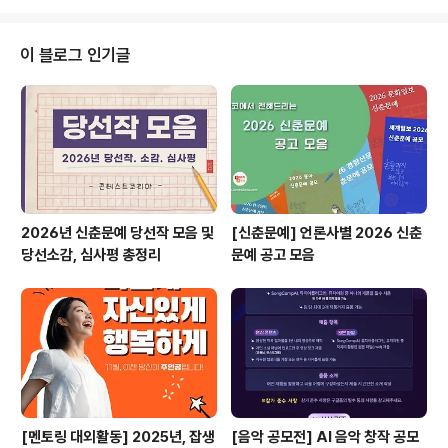
터 특강 성공적인 유튜브 채널을 위한 8가지 필수 전략 ✔
실무요건 기반 핀테크 데이터 분석 & 서비스 기획 과정 ✔
SAVE THE HERO 서포터즈 모집 ✔ 디지털전환 시대의
이 블로그 인기글
정보보호 전문가 과정 교육생 모집 ✔ 2024 글로벌리더스
포럼(GLF) 대학생 서포터즈 모집 ✔ 2024 문화체육관광
디지털혁신 포럼 ​* 자세한 내용은 뉴스카드를 클릭하시면
확인하실 수 있습니다. 자세한 내용은 콘테스트코리아 홈
페이지에..
2026년 신춘문예 당선작 모음 및
[신춘문예] 언론사별 2026 신춘
당선소감, 심사평 총정리
문예 공고 모음
[멘토링 대외활동] 2025년, 잡생
[음악 공모전] AI 음악 창작 공모