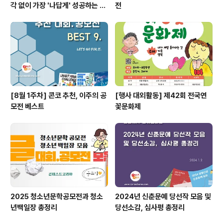
각 없이 가장 '나답게' 성공하는 법
전
ㅣ자기계발 명상캠프
[8월 1주차] 콘코 추천, 이주의 공
[행사 대외활동] 제42회 전국연
모전 베스트
꽃문화제
2025 청소년문학공모전과 청소
2024년 신춘문예 당선작 모음 및
년백일장 총정리
당선소감, 심사평 총정리