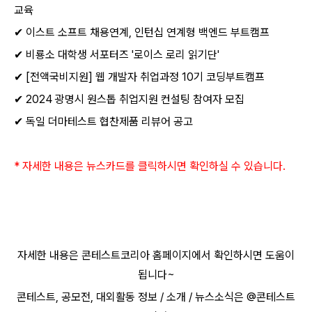
교육
✔
이스트 소프트 채용연계
,
인턴십 연계형 백엔드 부트캠프
✔
비룡소 대학생 서포터즈
'
로이스 로리 읽기단
'
✔
[
전액국비지원
]
웹 개발자 취업과정
10
기 코딩부트캠프
✔
2024
광명시 원스톱 취업지원 컨설팅 참여자 모집
✔
독일 더마테스트 협찬제품 리뷰어 공고
*
자세한 내용은 뉴스카드를 클릭하시면 확인하실 수 있습니다
.
자세한 내용은 콘테스트코리아 홈페이지에서 확인하시면 도움이
됩니다
~​
콘테스트
,
공모전
,
대외활동 정보
/
소개
/
뉴스소식은
@
콘테스트