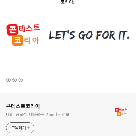
코리아
!!
(새창열림)
로그 정보
콘테스트코리아
대회. 공모전. 대외활동, 서포터즈 정보
구독하기