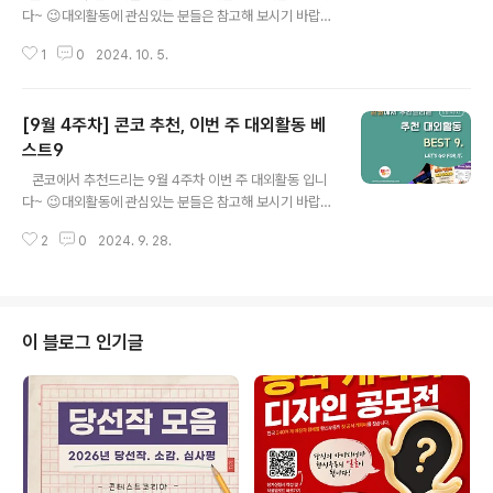
다~ 😉대외활동에 관심있는 분들은 참고해 보시기 바랍니
다!!​✔ 협상의 기술과 영업력 향상: 온/오프 동시 강의✔ S
1
0
2024. 10. 5.
OOP 프레스 5기 모집✔ 2024년 동계 해외답사지원 ✔
[출판사 북하우스] 캐드펠 서포터즈 2기 모집✔ 아이포럼
2024 ✔ 굿네이버스 영남권역본부 국내 결식우려아동 지
[9월 4주차] 콘코 추천, 이번 주 대외활동 베
원캠페인 "캠페이너" 모집✔ [아름다운가게] 그물코 프로
젝트✔ K-핸드메이드페어 2024' 새내기 작가 모집✔ 제1
스트9
글 내용
회 동북아 탄소중립 캠퍼스 포럼 2024 유엔 동북아 SDG
​ ​ 콘코에서 추천드리는 9월 4주차 이번 주 대외활동 입니
s 포럼 사이드​* 자세한 내용은 뉴스카드를 클릭하시면 확
다~ 😉대외활동에 관심있는 분들은 참고해 보시기 바랍니
인하실 수 있습니다.​​​​자세한 내용은 콘테스트코리아 홈페이
다!!​ ✔ 팔리는 컨셉팅 컨셉 마스터(+AI): 온/오프 동시 강
지에서 확인하시면 도움이 됩니다~​콘테스트, 공모전, 대외
2
0
2024. 9. 28.
의✔ 리서치로 하는 상품/컨셉 개발(+AI): 온/오프 동시 강
활동 정보 ..
의✔ 2024 평택&여주 경기둘레길 걷기행사 ✔ 제26회
부산독립영화제 자원활동가 인디아이 모집✔ [한국뇌전증
협회] 제20기 뇌전증 인식개선 서포터즈 "We are Epiliz
er" 모집✔ 2024 서대문구 독립출판 창작자 양성과정 공
이 블로그 인기글
감적 글쓰기✔ 뉴스통 1기 필진 모집✔ [플로나 서포터즈]
플로브(FL-ove) 1기 모집 ✔ 제97회 대학생 온라인 기업
경영 체험스쿨 참가자 모집​* 자세한 내용은 뉴스카드를 클
릭하시면 확인하실 수 있습니다.​​ ​자세한 내용은..