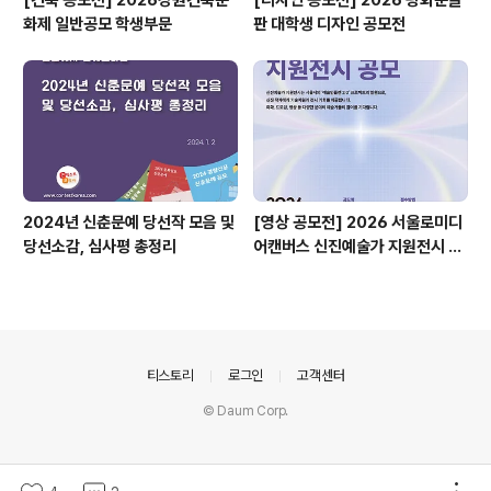
[건축 공모전] 2026강원건축문
[디자인 공모전] 2026 광화문글
화제 일반공모 학생부문
판 대학생 디자인 공모전
2024년 신춘문예 당선작 모음 및
[영상 공모전] 2026 서울로미디
당선소감, 심사평 총정리
어캔버스 신진예술가 지원전시 공
모
의안내
티스토리
로그인
고객센터
© Daum Corp.