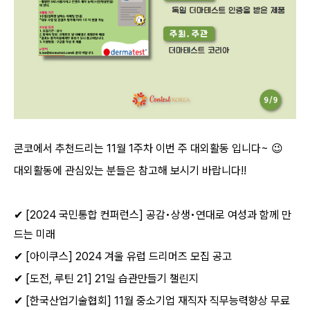
콘코에서 추천드리는
11
월
1
주차 이번 주 대외활동 입니다
~
😉
대외활동에 관심있는 분들은 참고해 보시기 바랍니다
!!
✔
[2024
국민통합 컨퍼런스
]
공감
•
상생
•
연대로 여성과 함께 만
드는 미래
✔
[
아이쿠스
] 2024
겨울 유럽 드리머즈 모집 공고
✔
[
도전
,
루틴
21] 21
일 습관만들기 챌린지
✔
[
한국산업기술협회
] 11
월 중소기업 재직자 직무능력향상 무료