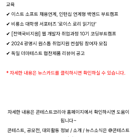
교육
✔
이스트 소프트 채용연계
,
인턴십 연계형 백엔드 부트캠프
✔
비룡소 대학생 서포터즈
'
로이스 로리 읽기단
'
✔
[
전액국비지원
]
웹 개발자 취업과정
10
기 코딩부트캠프
✔
2024
광명시 원스톱 취업지원 컨설팅 참여자 모집
✔
독일 더마테스트 협찬제품 리뷰어 공고
*
자세한 내용은 뉴스카드를 클릭하시면 확인하실 수 있습니다
.
자세한 내용은 콘테스트코리아 홈페이지에서 확인하시면 도움이
됩니다
~​
콘테스트
,
공모전
,
대외활동 정보
/
소개
/
뉴스소식은
@
콘테스트