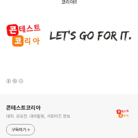
코리아
!!
(새창열림)
로그 정보
콘테스트코리아
대회. 공모전. 대외활동, 서포터즈 정보
구독하기