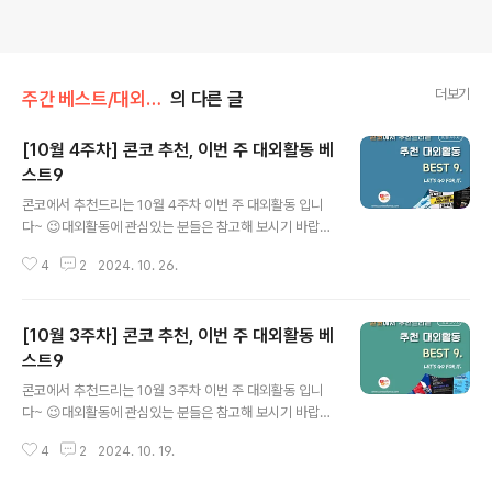
더보기
주간 베스트/대외활동
의 다른 글
[10월 4주차] 콘코 추천, 이번 주 대외활동 베
스트9
글 내용
콘코에서 추천드리는 10월 4주차 이번 주 대외활동 입니
다~ 😉대외활동에 관심있는 분들은 참고해 보시기 바랍니
다!! ✔ 2024 제4기 북극케어 서포터즈 모집✔ [툴루즈-
4
2
2024. 10. 26.
로트렉 : 몽마르트의 별] 전시 서포터즈 2차 모집 ✔ [굿네
이버스] 완벽한 취업 준비를 위한 대외활동 인성업클 10기
모집✔ [무료교육] 자바 중심 풀스택 캠프 8기 - 취업연계
[10월 3주차] 콘코 추천, 이번 주 대외활동 베
과정✔ 2024 문화체육관광 디지털혁신 포럼✔ 제12회 범
정부 공공데이터 활용 창업경진대회 왕중왕전 국민대표평
스트9
글 내용
가단 모집 ✔ 2024년 여성가족부지원 북부새일센터 AI를
콘코에서 추천드리는 10월 3주차 이번 주 대외활동 입니
활용한 NEW 트렌드 e커머스 창업과정 ✔ [다양성TALK]
다~ 😉대외활동에 관심있는 분들은 참고해 보시기 바랍니
전문가와 함께 다양성으로 대화하기✔ [ 소셜취업플러스프
다!! ✔ KDT [우리FIS 아카데미] 4기 ✔ 2학기, 미루지않
로젝트 ] 취업역량교육 참가자 모집​* 자세한 내용은 뉴스
4
2
2024. 10. 19.
고 갓생사는 방법 | 자기계발 주말 명상캠프 ✔ 클라우드 데
카드를 클릭하시면 확인..
브옵스 자바(JAVA) 풀스택 개발자 취업캠프 ✔ 크리에이