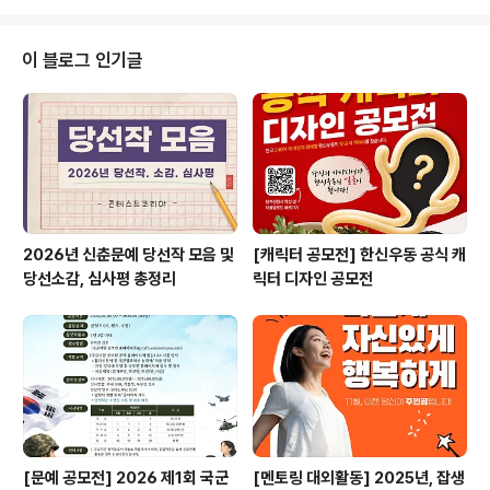
터 특강 성공적인 유튜브 채널을 위한 8가지 필수 전략 ✔
실무요건 기반 핀테크 데이터 분석 & 서비스 기획 과정 ✔
SAVE THE HERO 서포터즈 모집 ✔ 디지털전환 시대의
이 블로그 인기글
정보보호 전문가 과정 교육생 모집 ✔ 2024 글로벌리더스
포럼(GLF) 대학생 서포터즈 모집 ✔ 2024 문화체육관광
디지털혁신 포럼 ​* 자세한 내용은 뉴스카드를 클릭하시면
확인하실 수 있습니다. 자세한 내용은 콘테스트코리아 홈
페이지에..
2026년 신춘문예 당선작 모음 및
[캐릭터 공모전] 한신우동 공식 캐
당선소감, 심사평 총정리
릭터 디자인 공모전
[문예 공모전] 2026 제1회 국군
[멘토링 대외활동] 2025년, 잡생