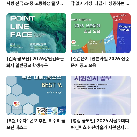
사랑 전국 초·중·고등학생 글짓기
각 없이 가장 '나답게' 성공하는 법
공모전
ㅣ자기계발 명상캠프
[건축 공모전] 2026강원건축문
[신춘문예] 언론사별 2026 신춘
화제 일반공모 학생부문
문예 공고 모음
[8월 1주차] 콘코 추천, 이주의 공
[영상 공모전] 2026 서울로미디
모전 베스트
어캔버스 신진예술가 지원전시 공
모