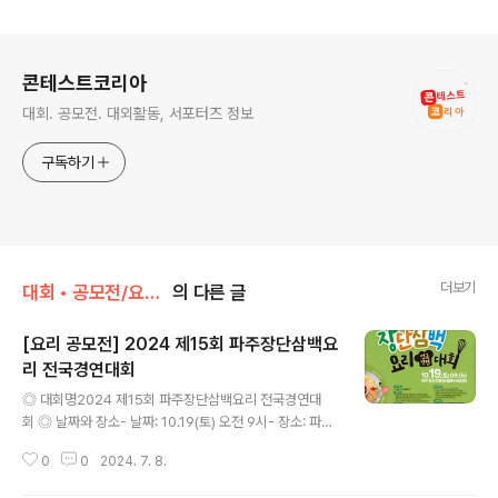
로그 정보
콘테스트코리아
대회. 공모전. 대외활동, 서포터즈 정보
구독하기
더보기
대회 • 공모전/요리 • 음식 • 식품
의 다른 글
[요리 공모전] 2024 제15회 파주장단삼백요
리 전국경연대회
글 내용
◎ 대회명2024 제15회 파주장단삼백요리 전국경연대
회 ◎ 날짜와 장소- 날짜: 10.19(토) 오전 9시- 장소: 파주
임진각광장 (평화누리공원) ◎ 경연주제파주장단삼백(장
0
0
2024. 7. 8.
단콩, 개성인삼, 한수위쌀) 요리경연- 파주 장단콩, 개성인
삼, 한수위쌀 중 한 가지 재료가 주재료로 포함되면 출품 가