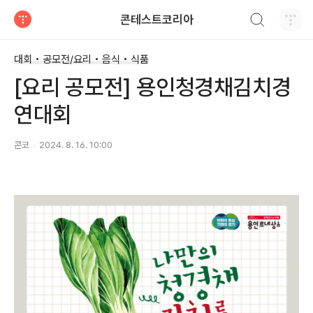
검색하기
콘테스트코리아
티스토리
대회 • 공모전/요리 • 음식 • 식품
[요리 공모전] 용인청경채김치경
연대회
콘코
2024. 8. 16. 10:00