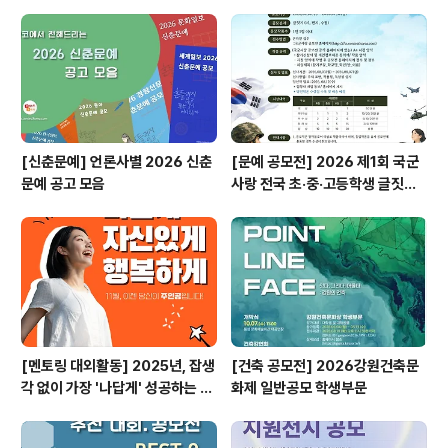
[신춘문예] 언론사별 2026 신춘
[문예 공모전] 2026 제1회 국군
문예 공고 모음
사랑 전국 초·중·고등학생 글짓기
공모전
[멘토링 대외활동] 2025년, 잡생
[건축 공모전] 2026강원건축문
각 없이 가장 '나답게' 성공하는 법
화제 일반공모 학생부문
ㅣ자기계발 명상캠프