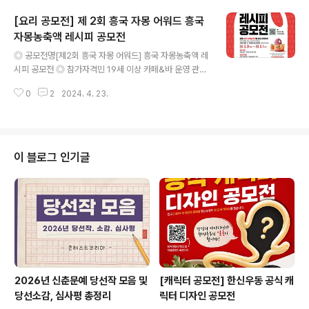
능- 항토적이며 관광자원화 할 수 있는 파주장단삼백요리-
[요리 공모전] 제 2회 흥국 자몽 어워드 흥국
특색 있고 대중적으로 판매 가능한 외식산업용 파주장단삼
백요리 ◎ 참가대상1인 또는 2인 1조로 누구나 참가가
자몽농축액 레시피 공모전
글 내용
능 ◎ 접수기한2024.9.23(월)까지 단품요리로만 접수 받
◎ 공모전명[제2회 흥국 자몽 어워드] 흥국 자몽농축액 레
음/팀별 접수 작품수 제한 없음 ◎ 접수방법한국식생활개
시피 공모전 ◎ 참가자격민 19세 이상 카페&바 운영 관계
발연구회/한국조리직업전문학교- 인터넷 홈페이지 접수
자 및 카페 음료, 칵테일 레시피에 관심있는 사람이라면 누
팝업창 http://www.yori.or.kr/(가능하면 홈페이지 접수
0
2
2024. 4. 23.
구나 ◎ 공모 주제누적판매 1억잔, 흥국 자몽농축액을 활
창에 접수하시기 바랍..
용한 나만의 특별한 자몽 음료(음료/칵테일)레시피 ◎ 참
가 조건흥국 자몽농축액을 활용한 음료메뉴 레시피 한정*
흥국 자몽농축액 사용 인증 필수 ◎ 접수기간2024. 03.
21(목) ~ 2024. 05. 01(수) ◎ 공모 부문- 카페 음료 부
이 블로그 인기글
문 (알코올성 음료 제외)- 칵테일 부문 (비알코올성(목테
일) 음료 제외) ◎ 평가 항목- 메뉴 평가 : 맛과 향 / 비주얼
(모양, 색 등) / 자몽농축액 활용도- 전문 평가 : 독창성 / 대
중성..
2026년 신춘문예 당선작 모음 및
[캐릭터 공모전] 한신우동 공식 캐
당선소감, 심사평 총정리
릭터 디자인 공모전