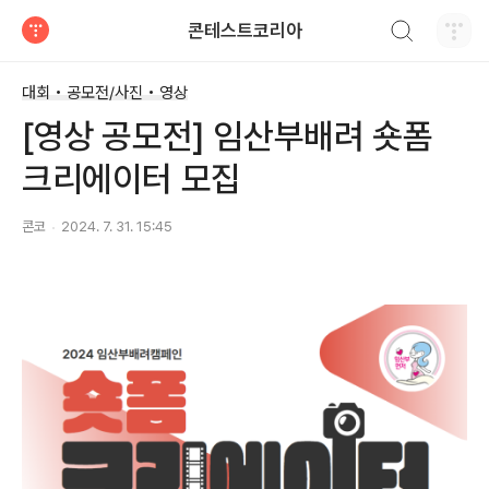
검색하기
콘테스트코리아
티스토리
대회 • 공모전/사진 • 영상
[영상 공모전] 임산부배려 숏폼
크리에이터 모집
콘코
2024. 7. 31. 15:45