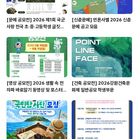
[문예 공모전] 2026 제1회 국군
[신춘문예] 언론사별 2026 신춘
사랑 전국 초·중·고등학생 글짓기
문예 공고 모음
공모전
[영상 공모전] 2026 생활 속 전
[건축 공모전] 2026강원건축문
자파 바로알기 동영상 및 포스터
화제 일반공모 학생부문
공모전