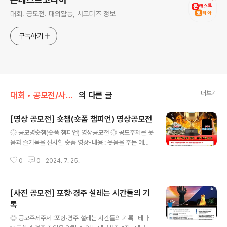
대회. 공모전. 대외활동, 서포터즈 정보
구독하기
더보기
대회 • 공모전/사진 • 영상
의 다른 글
[영상 공모전] 숏챔(숏폼 챔피언) 영상공모전
글 내용
◎ 공모명숏챔(숏폼 챔피언) 영상공모전 ◎ 공모주제큰 웃
음과 즐거움을 선사할 숏폼 영상-내용 : 웃음을 주는 예술
(노래, 댄스, 그림 등) 활동재미있는 장소, 축제, 먹거리, 볼
0
0
2024. 7. 25.
거리, 즐길거리즐거운 일상 스토리, 드라마, 특별한 순간,
추억 등-관악구 관련 요소를 포함시, 가산점 부여 ◎ 접수
기간2024.7.2 (화) ~ 8.14(수) ◎ 공모일정접수 – 7.2 ~
[사진 공모전] 포항·경주 설레는 시간들의 기
8.14-1차 서면 심사 – 8.15 ~ 8.31-2차 현장 심사 및 시
상 – 9.20 *장소 및 시간 추후 공지 ◎ 응모대상누구나 ◎
록
글 내용
출품수량개인(팀) 당 1작품 제한- 팀으로 응모하는 경우 대
◎ 공모주제주제 :포항·경주 설레는 시간들의 기록- 테마
표자 1인이 작품 접수 진행(팀명도 함께 기재) ◎ 작품규격