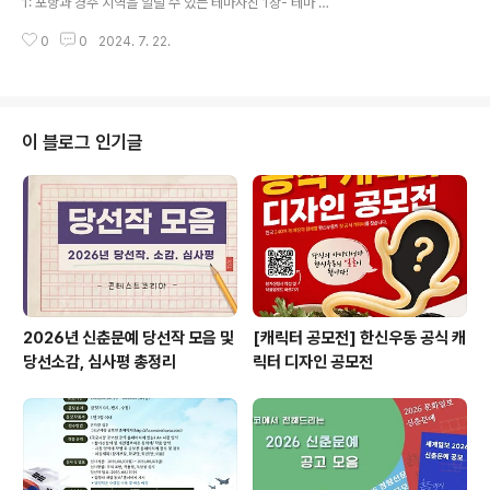
1: 포항과 경주 지역을 알릴 수 있는 테마사진 1장- 테마 2
출품자 본인이 저작권을 보유한 순수 창작물-형식 : 9:16
: 포항경주공항의 내외부 또는 주변 경관 테마 사진 1장 테
세로형 영상 (1,080*1,..
0
0
2024. 7. 22.
마별 각 1점씩 총 2점 제출 필수 ◎ 참가자격포항경주공항
항공권 인증 여객으로, 모바일은 캡쳐본 제출 가능그 외 참
가자격 제한 없음 ◎ 출품수1인당 테마별 1점씩 총 2점(출
품료 : 무료, 항공권 인증샷 제출 필수) ◎ 접수기간2024.
07.01 ~ 2024.09.30. ◎ 이메일 접수- cutty311@air
이 블로그 인기글
port.co.kr 로 제출- 제출항목:1. 테마1, 테마2 작품 각 1
점씩 총 2점2. 항공권 인증샷(모바일은 캡쳐본 가능)3. 출
품자의 성명, 연락처, 주소 별도 작성 (입상안내 및 상품전
달 목적) ◎ 출품규격JPG..
2026년 신춘문예 당선작 모음 및
[캐릭터 공모전] 한신우동 공식 캐
당선소감, 심사평 총정리
릭터 디자인 공모전