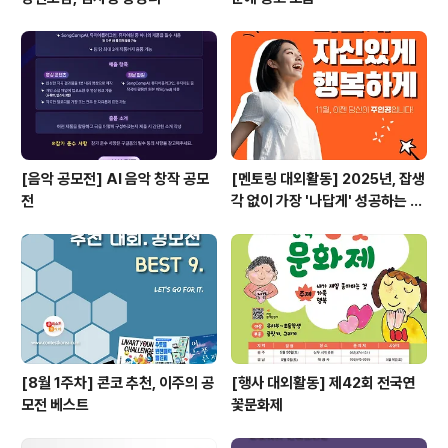
[음악 공모전] AI 음악 창작 공모
[멘토링 대외활동] 2025년, 잡생
전
각 없이 가장 '나답게' 성공하는 법
ㅣ자기계발 명상캠프
[8월 1주차] 콘코 추천, 이주의 공
[행사 대외활동] 제42회 전국연
모전 베스트
꽃문화제