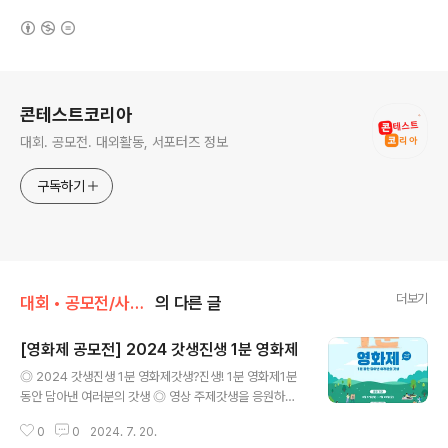
(새창열림)
로그 정보
콘테스트코리아
대회. 공모전. 대외활동, 서포터즈 정보
구독하기
더보기
대회 • 공모전/사진 • 영상
의 다른 글
[영화제 공모전] 2024 갓생진생 1분 영화제
글 내용
◎ 2024 갓생진생 1분 영화제갓생?진생! 1분 영화제1분
동안 담아낸 여러분의 갓생 ◎ 영상 주제갓생을 응원하는
인삼을 참신한 방법으로 표현한 영상(1분 이내) ◎ 접수 기
0
0
2024. 7. 20.
간2024.06.17.(월)~07.26.(금) ◎ 수상작 선정2024.0