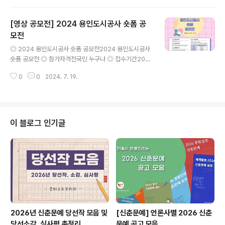
7.31(수) ◎ 시상 내역1등 : 1명, 상금 400만원2등 : 1명,
상금 200만원3등 : 1명, 상금 100만원장려 : 4명, 상금 2
[영상 공모전] 2024 용인도시공사 숏폼 공
5만원 ◎ 접수 방법1. 개인 SNS에 필수 해시태그와 함께
인삼 섭취 장면을 포함한 영상 업로드(#1분영화제 #갓생
모전
글 내용
진생 #피로회복 #자양강장제 #인삼)2. 계정 공개 여부 확
◎ 2024 용인도시공사 숏폼 공모전2024 용인도시공사
인3. 영화제 페이지에 안내 된 구글 폼 작성 ◎ 영상 규격-
숏폼 공모전 ◎ 참가자격전국민 누구나 ◎ 접수기간202
1분 이내 길이- 가로 또는 세로 형식- 장르 무관 ◎ 문 의공
4. 6. 25.(화) ~ 2024. 8. 5.(월) ◎ 응모자격대한민국 국
모전 운영사무국 이메일 ..
0
0
2024. 7. 19.
민 누구나(개인 또는 팀) ◎ 접수방법이메일 접수(sh1758
@yuc.co.kr)① 출품작 원본파일 1인(팀)당 1개 작품②
공모전 신청서 [붙임1] 1부 * 서명필수③ 개인정보 수집·이
용 동의서약서 [붙임2] 1부 * 서명필수 ◎ 출품규격- 숏폼
: 세로FHD(1080*1920)이상 화질, 60초 이내의 MP4
이 블로그 인기글
파일 ◎ 시상내역총 3편, 상장 및 시상금 100만원- 대상
ㅣ 50만원- 최우수 ㅣ 30만원- 우수 ㅣ 20만원 ◎ 주 최
용인도시공사 많은 분들의 관심과 참여를 바라며, 이상 콘
코에서 소식 전해 드렸습니다...
2026년 신춘문예 당선작 모음 및
[신춘문예] 언론사별 2026 신춘
당선소감, 심사평 총정리
문예 공고 모음