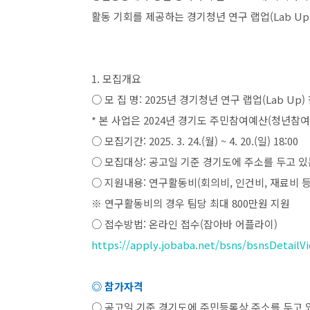
활동 기회를 제공하는 경기청년 연구 랩업
(Lab Up
1.
모집개요
○ 모 집 명
: 2025
년 경기청년 연구 랩업
(Lab Up)
*
본 사업은
2024
년 경기도 주민참여예산
(
청년참여
○ 모집기간
: 2025. 3. 24.(
월
) ~ 4. 20.(
일
) 18:00
○ 모집대상
:
공고일 기준 경기도에 주소를 두고 있
○ 지원내용
:
연구활동비
(
회의비
,
인건비
,
재료비 
※ 연구활동비의 경우 팀당 최대
800
만원 지원
○ 접수방법
:
온라인 접수
(
잡아바 어플라이
)
https://apply.jobaba.net/bsns/bsnsDetail
◎ 참가자격
○ 공고일 기준 경기도에 주민등록상 주소를 두고 