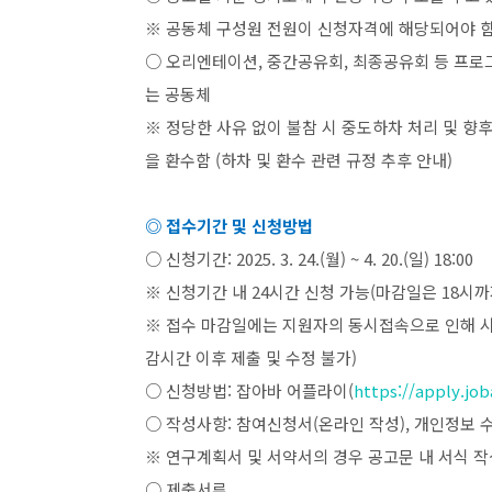
※ 공동체 구성원 전원이 신청자격에 해당되어야 
○ 오리엔테이션
,
중간공유회
,
최종공유회 등 프로
는 공동체
※ 정당한 사유 없이 불참 시 중도하차 처리 및 향
을 환수함
(
하차 및 환수 관련 규정 추후 안내
)
◎ 접수기간 및 신청방법
○ 신청기간
: 2025. 3. 24.(
월
) ~ 4. 20.(
일
) 18:00
※ 신청기간 내
24
시간 신청 가능
(
마감일은
18
시까
※ 접수 마감일에는 지원자의 동시접속으로 인해 시
감시간 이후 제출 및 수정 불가
)
○ 신청방법
:
잡아바 어플라이
(
https://apply.job
○ 작성사항
:
참여신청서
(
온라인 작성
),
개인정보 
※ 연구계획서 및 서약서의 경우 공고문 내 서식 작
○ 제출서류