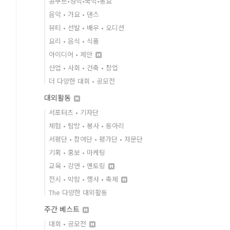
콩쿠르•성악•국악•동요
음악 • 가요 • 댄스
뷰티 • 선발 • 배우 • 오디션
요리 • 음식 • 식품
아이디어 • 제안
산업 • 사회 • 건축 • 창업
더 다양한 대회 • 공모전
대외활동
서포터즈 • 기자단
체험 • 탐방 • 봉사 • 동아리
서평단 • 참여단 • 평가단 • 자문단
기획 • 홍보 • 마케팅
교육 • 강연 • 멘토링
전시 • 박람 • 행사 • 축제
The 다양한 대외활동
주간 베스트
대회 • 공모전