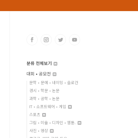
분류 전체보기
대회 • 공모전
문학 • 문예 • 네이밍 • 슬로건
경시 • 학문 • 논문
과학 • 공학 • 논문
IT • 소프트웨어 • 게임
스포츠
그림 • 미술 • 디자인 • 웹툰.
사진 • 영상