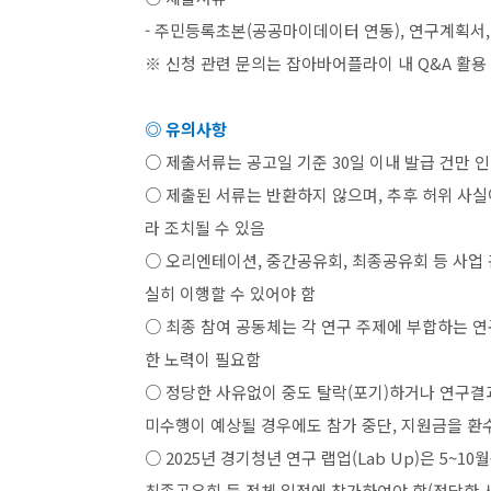
-
주민등록초본
(
공공마이데이터 연동
),
연구계획서
※ 신청 관련 문의는 잡아바어플라이 내
Q&A
활용
◎ 유의사항
○ 제출서류는 공고일 기준
30
일 이내 발급 건만 
○ 제출된 서류는 반환하지 않으며
,
추후 허위 사실
라 조치될 수 있음
○ 오리엔테이션
,
중간공유회
,
최종공유회 등 사업
실히 이행할 수 있어야 함
○ 최종 참여 공동체는 각 연구 주제에 부합하는 
한 노력이 필요함
○ 정당한 사유없이 중도 탈락
(
포기
)
하거나 연구결
미수행이 예상될 경우에도 참가 중단
,
지원금을 환
○
2025
년 경기청년 연구 랩업
(Lab Up)
은
5~10
월
최종공유회 등 전체 일정에 참가하여야 함
(
정당한 