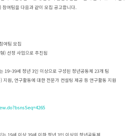
)
참여팀을 다음과 같이 모집 공고합니다
.
참여팀 모집
형
)
선정 사업으로 추진됨
는
19~39
세 청년
3
인 이상으로 구성된 청년공동체
23
개 팀
등
)
지원
,
연구활동에 대한 전문가 컨설팅 제공 등 연구활동 지원
View.do?bsnsSeq=4265
있는
19
세 이상
39
세 이하 청년
3
인 이상의 청년공동체