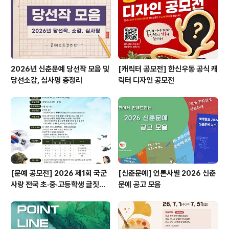
(단체) : 마약 예방 • 홍보 활동 / 3개 단체 (동아리) / 식약
처장 ..
2026년 신춘문예 당선작 모음 및
[캐릭터 공모전] 한신우동 공식 캐
당선소감, 심사평 총정리
릭터 디자인 공모전
[문예 공모전] 2026 제1회 국군
[신춘문예] 언론사별 2026 신춘
사랑 전국 초·중·고등학생 글짓기
문예 공고 모음
공모전