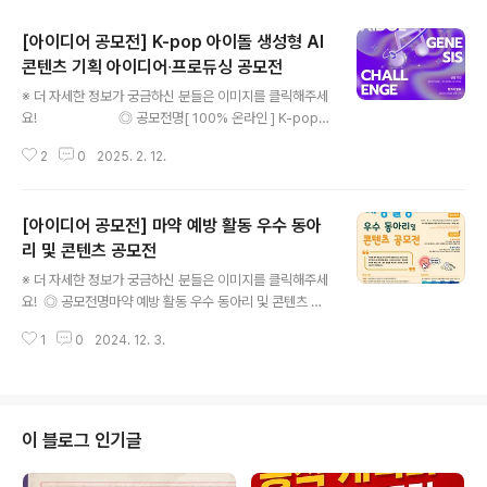
[아이디어 공모전] K-pop 아이돌 생성형 AI
콘텐츠 기획 아이디어∙프로듀싱 공모전
글 내용
※ 더 자세한 정보가 궁금하신 분들은 이미지를 클릭해주세
요! ◎ 공모전명[ 100% 온라인 ] K-pop
아이돌 생성형 AI 콘텐츠 기획 아이디어∙프로듀싱 공모
2
0
2025. 2. 12.
전 ◎ 참가자격K-POP과 최애에 대한 열정이 있는 사람생
성형 AI, 프롬프트 엔지니어링, 이미지∙음성∙영상∙음악 생
성 중 하나라도 배워보고 싶은 사람 ◎ 신청기간2월 03일
[아이디어 공모전] 마약 예방 활동 우수 동아
(월) 23시 59분 : 얼리버드 등록 마감2월 8일(토) : 개인
참가자 접수 마감 & 팀 빌딩 시작2월 14일(금) : 팀 빌딩 마
리 및 콘텐츠 공모전
글 내용
감2월 15일(토) : Week 1 킥오프(온라인)2월 22일(토) :
※ 더 자세한 정보가 궁금하신 분들은 이미지를 클릭해주세
Week 2 집중 작업(온라인)3월 01일(토) : Week 3 최종
요! ◎ 공모전명마약 예방 활동 우수 동아리 및 콘텐츠 공
발표 & 시상식(온라인) ◎ 얼리버드 및 추천인 혜택얼리버
모전 ◎ 참가 자격- 전국 초, 중, 고 대학교 (학교 밖 청소년
드 ..
1
0
2024. 12. 3.
지원센터 등 포함)에서 마약 예방 활동을 수행한 동아리 또
는 청소년, 대학생 개인 ◎ 공모 주제- 마약류 중독 예방 및
지식 전파에 공헌한 학교 내(또는 학교 밖) 동아리 및 콘텐
츠를 발굴 • 시상하여 청소년과 청년층의 마약류 예방 교육
및 홍보 활동을 확산하고 올바른 인식을 제고 ◎
이 블로그 인기글
접수 기간- 2024년 11월 19월 (화) ~ 12월 10일 (화) ◎
수상 발표- 2024년 12월 17일 (화) ◎ 시상 내역- A분야