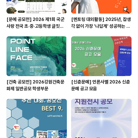
[문예 공모전] 2026 제1회 국군
[멘토링 대외활동] 2025년, 잡생
사랑 전국 초·중·고등학생 글짓기
각 없이 가장 '나답게' 성공하는 법
공모전
ㅣ자기계발 명상캠프
[건축 공모전] 2026강원건축문
[신춘문예] 언론사별 2026 신춘
화제 일반공모 학생부문
문예 공고 모음