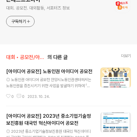
대회. 공모전. 대외활동, 서포터즈 정보
구독하기
더보기
대회 • 공모전/아이디어 • 제안
의 다른 글
[아이디어 공모전] 노동인권 아이디어 공모전
글 내용
◎ 노동인권 아이디어 공모전 안양시노동인권센터에서는
노동인권을 증진시키기 위한 사업을 발굴하기 위하여 「노
동인권 아이디어 공모전」을 실시하오니 많은 관심과 참여
0
0
2023. 10. 24.
바랍니다. ◎ 공모주제 노동인권 증진을 위한 사업 전반 ◎
참가자격 노동인권에 관심있는 국민 누구나 ◎ 접수기간 2
023. 10. 5(목). ~ 11. 3(금). ◎ 접수방법 이메일, 방문,
[아이디어 공모전] 2023년 중소기업기술정
우편 ◎ 결과발표 2023. 11월중 ◎ 상금 금상 : 150만원
1명 은상 : 80만원 2명 동상 : 30만원 3명 장려상 : 10만
보진흥원 대국민 혁신아이디어 공모전
글 내용
원 5 ◎ 문의 안양시 노동인권센터 031-381-1755 많은
◎ 2023년 중소기업기술정보진흥원 대국민 혁신아이디
분들의 관심과 참여를 바라며, 이상 콘코에서 소식 전해 드