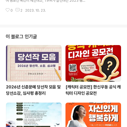
어 공모전 국민이 제안하고, TIPA가 실천하는 2023 중소
렸습니다. ​ ※ 내용이 더 궁금하시다면, 에서 확인하실 수 있
기업기술정보진흥원(TIPA) 대국민혁신아이디어 공모전
습니다. ※ 주최사의 기획에 의해 변경이 ..
0
2
2023. 10. 23.
◎ 참가자격 중소벤처진흥에 관심있는 대한민국 국민 누구
나 ◎ 접수기간 2023.10.4.(수) ~ 2023.10.31.(화) ◎
공모부문 “중소벤처진흥” 3개 분야 중 택 1 (경제활력, 데
이터활용,서비스개선 ) ◎ 신청방법 911@tipa.or.kr 로
이메일 제출 ◎ 제출서류 신청서(개인정보수집및이용동의
이 블로그 인기글
서, 제안서) 1부 ◎ 시상규모 우수 아이디어 4건 선정하여
시상 - 대 상 1건 중소기업기술정보진흥원장상 100만원/
건 - 우수 상 1건 중소기업기술정보진흥원장상 30만원/건
- 장 려 상 2건 중소기업기술정보진흥원장상 10만원/건 *
..
2026년 신춘문예 당선작 모음 및
[캐릭터 공모전] 한신우동 공식 캐
당선소감, 심사평 총정리
릭터 디자인 공모전