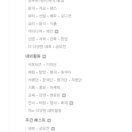
콩쿠르•성악•국악•동요
음악 • 가요 • 댄스
뷰티 • 선발 • 배우 • 오디션
요리 • 음식 • 식품
아이디어 • 제안
산업 • 사회 • 건축 • 창업
더 다양한 대회 • 공모전
대외활동
서포터즈 • 기자단
체험 • 탐방 • 봉사 • 동아리
서평단 • 참여단 • 평가단 • 자문단
기획 • 홍보 • 마케팅
교육 • 강연 • 멘토링
전시 • 박람 • 행사 • 축제
The 다양한 대외활동
주간 베스트
대회 • 공모전