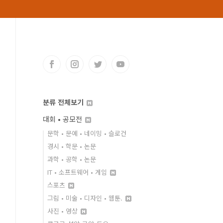
분류 전체보기
대회 • 공모전
문학 • 문예 • 네이밍 • 슬로건
경시 • 학문 • 논문
과학 • 공학 • 논문
IT • 소프트웨어 • 게임
스포츠
그림 • 미술 • 디자인 • 웹툰.
사진 • 영상