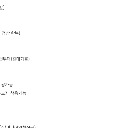
발)
 정상 왕복)
변무대(갈매기홀)
 착용가능
갑·모자 착용가능
 : (주)미디어인천신문)