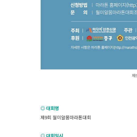
제
◎ 대회명
제9회 월미알몸마라톤대회
◎ 대회일시