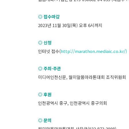
◎ 접수마감
2023년 11월 30일(목) 오후 6시까지
◎ 신청
인터넷 접수(
http://marathon.mediaic.co.kr/)
◎ 주최·주관
미디어인천신문, 월미알몸마라톤대회 조직위원회
◎ 후원
인천광역시 중구, 인천광역시 중구의회
◎ 문의
월미알몸마라톤대회 사무국(032-873-3008)