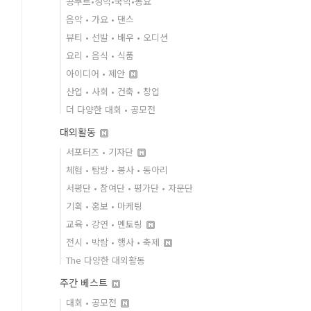
콩쿠르•성악•국악•동요
음악 • 가요 • 댄스
뷰티 • 선발 • 배우 • 오디션
요리 • 음식 • 식품
아이디어 • 제안
산업 • 사회 • 건축 • 창업
더 다양한 대회 • 공모전
대외활동
서포터즈 • 기자단
체험 • 탐방 • 봉사 • 동아리
서평단 • 참여단 • 평가단 • 자문단
기획 • 홍보 • 마케팅
교육 • 강연 • 멘토링
전시 • 박람 • 행사 • 축제
The 다양한 대외활동
주간 베스트
대회 • 공모전