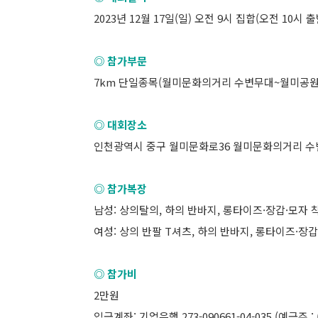
2023년 12월 17일(일) 오전 9시 집합(오전 10시 출
◎ 참가부문
7km 단일종목(월미문화의거리 수변무대~월미공원
◎ 대회장소
인천광역시 중구 월미문화로36 월미문화의거리 수
◎ 참가복장
남성: 상의탈의, 하의 반바지, 롱타이즈·장갑·모자
여성: 상의 반팔 T셔츠, 하의 반바지, 롱타이즈·장
◎ 참가비
2만원
입금계좌: 기업은행 273-090661-04-035 (예금주