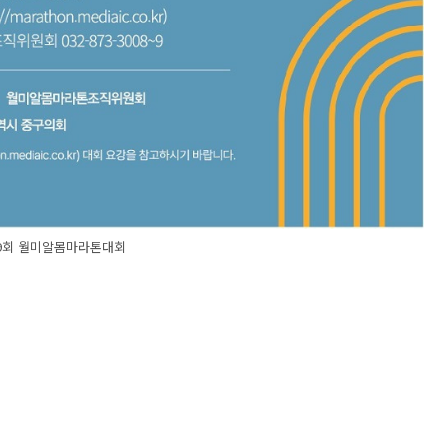
9회 월미알몸마라톤대회