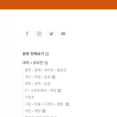
분류 전체보기
대회 • 공모전
문학 • 문예 • 네이밍 • 슬로건
경시 • 학문 • 논문
과학 • 공학 • 논문
IT • 소프트웨어 • 게임
스포츠
그림 • 미술 • 디자인 • 웹툰.
사진 • 영상